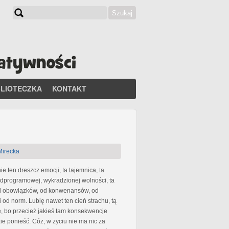
Szukaj
Formularz wyszukiwania
BLIOTECZKA
KONTAKT
Mirecka
e ten dreszcz emocji, ta tajemnica, ta
adprogramowej, wykradzionej wolności, ta
d obowiązków, od konwenansów, od
 od norm. Lubię nawet ten cień strachu, tą
, bo przecież jakieś tam konsekwencje
ie ponieść. Cóż, w życiu nie ma nic za