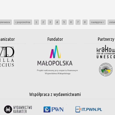
pierwsza
‹ poprzednia
1
2
3
4
5
6
7
8
następna ›
osta
anizator
Fundator
Partnerzy
Projekt realizowany przy wsparciu finansowym
Województwa Małopolskiego
Współpraca z wydawnictwami