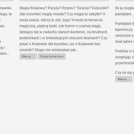
trwanie.
Magia Krakowa? Paryża? Rzymu? Torunia? Koluszek?
Ile ja mogł
iegu, to
Jak rozumieć magię miasta? Czy magia to zabytki? A
pamiętam.
k
może ludzie, którzy tu żyli, żyją? A może to temat na
Pamiętam ty
ie,
magiczną, piękną baśń, lub horror o czarnej magii,
tajemniczy.
dziejący się w zaduchu starych kamienic, na brudnych
zielonymi 
podwórkach i w śmierdzących moczem bramach? Czy
o
miał jakieś
pisać o Krakowie dla turystów, czy o Krakowie bez
ą i
szminki? Długo nie wiedziałam jak...
Podoba ci s
iem...
Więcej ...
Dodaj komentarz
żonglując 
przechodzi
Czy mi się 
Więcej ...