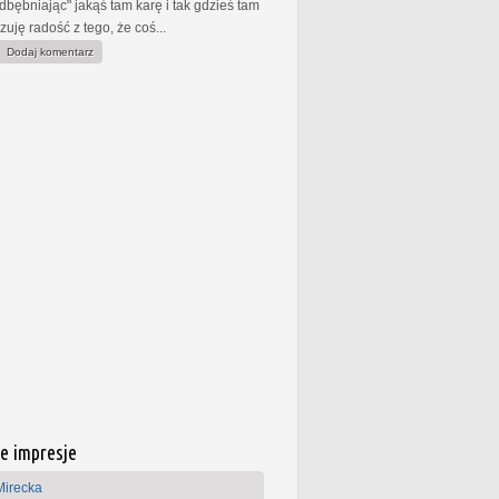
dbębniając" jakąś tam karę i tak gdzieś tam
zuję radość z tego, że coś...
Dodaj komentarz
e impresje
Mirecka