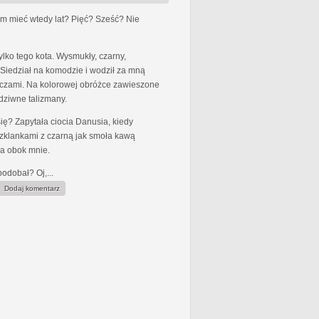
am mieć wtedy lat? Pięć? Sześć? Nie
lko tego kota. Wysmukły, czarny,
 Siedział na komodzie i wodził za mną
oczami. Na kolorowej obróżce zawieszone
 dziwne talizmany.
ię? Zapytała ciocia Danusia, kiedy
szklankami z czarną jak smoła kawą
ła obok mnie.
podobał? Oj,...
Dodaj komentarz