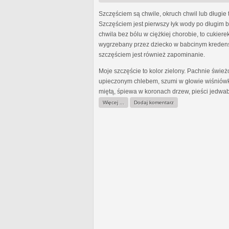
Szczęściem są chwile, okruch chwil lub długie 
Szczęściem jest pierwszy łyk wody po długim b
chwila bez bólu w ciężkiej chorobie, to cukiere
wygrzebany przez dziecko w babcinym kredens
szczęściem jest również zapominanie.
Moje szczęście to kolor zielony. Pachnie śwież
upieczonym chlebem, szumi w głowie wiśniówk
miętą, śpiewa w koronach drzew, pieści jedwab
Więcej ...
Dodaj komentarz