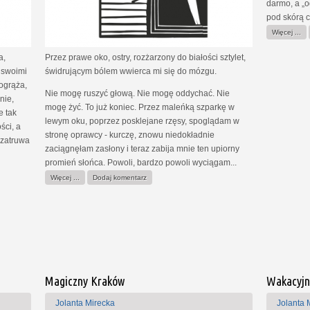
darmo, a „o
pod skórą c
Więcej ...
a,
Przez prawe oko, ostry, rozżarzony do białości sztylet,
 swoimi
świdrującym bólem wwierca mi się do mózgu.
ogrąża,
Nie mogę ruszyć głową. Nie mogę oddychać. Nie
nie,
mogę żyć. To już koniec. Przez maleńką szparkę w
e tak
lewym oku, poprzez posklejane rzęsy, spoglądam w
ści, a
stronę oprawcy - kurczę, znowu niedokładnie
ę zatruwa
zaciągnęłam zasłony i teraz zabija mnie ten upiorny
promień słońca. Powoli, bardzo powoli wyciągam...
Więcej ...
Dodaj komentarz
Magiczny Kraków
Wakacyjn
Jolanta Mirecka
Jolanta 