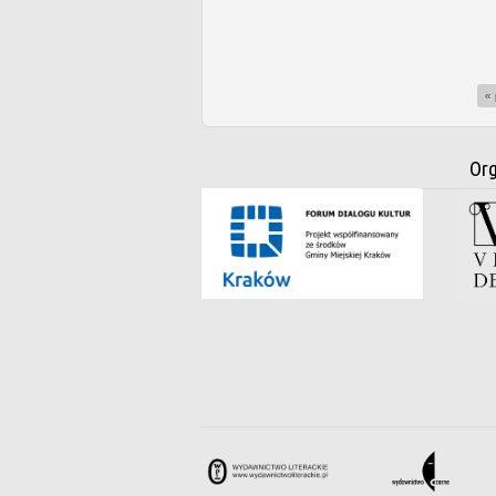
« 
Org