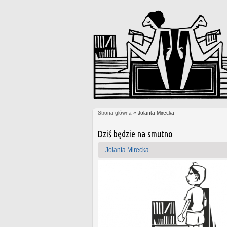
Strona główna
» Jolanta Mirecka
Jesteś tutaj
Strony
Dziś będzie na smutno
Jolanta Mirecka