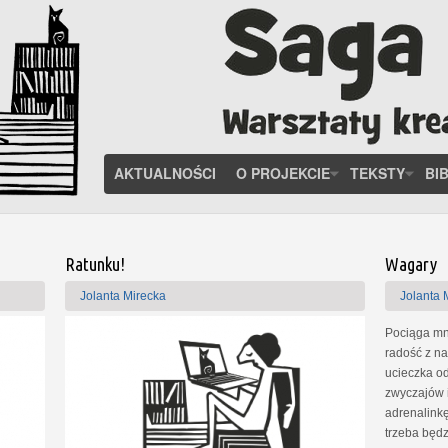
AKTUALNOŚCI
O PROJEKCIE
TEKSTY
BI
Ratunku!
Wagary
Jolanta Mirecka
Jolanta 
Pociąga mni
radość z n
ucieczka o
zwyczajów i
adrenalinkę
trzeba będz