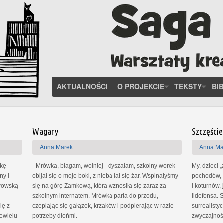
AKTUALNOŚCI
O PROJEKCIE
TEKSTY
BI
Wagary
Szczęście
Anna Marek
Anna Ma
ekę
- Mrówka, błagam, wolniej - dyszałam, szkolny worek
My, dzieci „
ny i
obijał się o moje boki, z nieba lał się żar. Wspinałyśmy
pochodów, s
Lwowską
się na górę Zamkową, która wznosiła się zaraz za
i koturnów,
szkolnym internatem. Mrówka parła do przodu,
Ildefonsa. 
ię z
czepiając się gałązek, krzaków i podpierając w razie
surrealisty
iewielu
potrzeby dłońmi.
zwyczajność