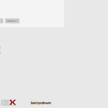
 ›
ostatnia »