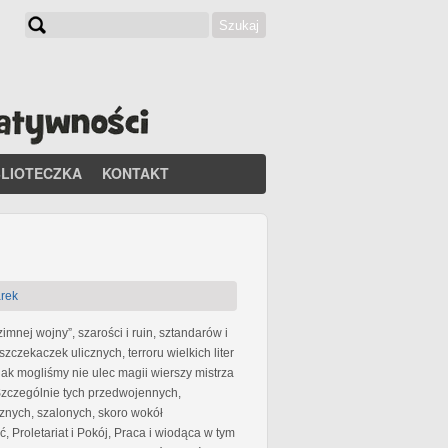
Szukaj
Formularz wyszukiwania
BLIOTECZKA
KONTAKT
rek
zimnej wojny”, szarości i ruin, sztandarów i
zczekaczek ulicznych, terroru wielkich liter
 jak mogliśmy nie ulec magii wierszy mistrza
Szczególnie tych przedwojennych,
cznych, szalonych, skoro wokół
, Proletariat i Pokój, Praca i wiodąca w tym