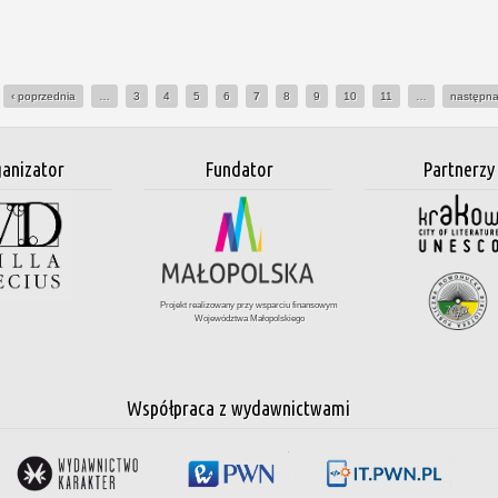
‹ poprzednia
…
3
4
5
6
7
8
9
10
11
…
następna
anizator
Fundator
Partnerzy
Projekt realizowany przy wsparciu finansowym
Województwa Małopolskiego
Współpraca z wydawnictwami