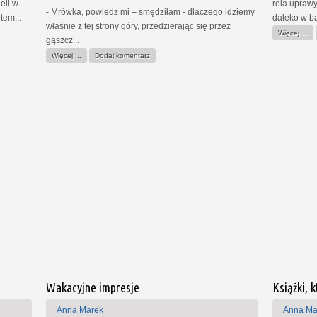
eli w
rola upraw
- Mrówka, powiedz mi – smędziłam - dlaczego idziemy
tem...
daleko w ba
właśnie z tej strony góry, przedzierając się przez
Więcej ...
gąszcz...
Więcej ...
Dodaj komentarz
Wakacyjne impresje
Książki, 
Anna Marek
Anna Ma