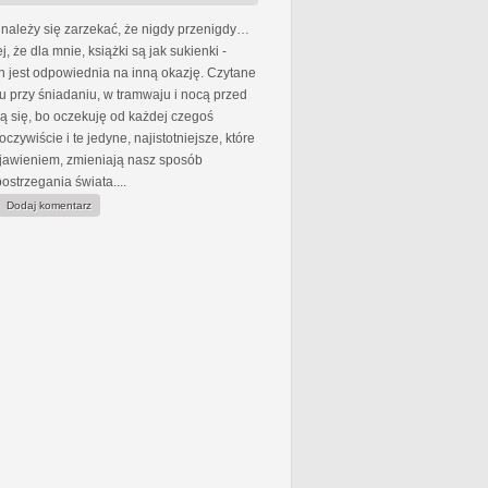
należy się zarzekać, że nigdy przenigdy…
, że dla mnie, książki są jak sukienki -
h jest odpowiednia na inną okazję. Czytane
 przy śniadaniu, w tramwaju i nocą przed
ą się, bo oczekuję od każdej czegoś
czywiście i te jedyne, najistotniejsze, które
bjawieniem, zmieniają nasz sposób
postrzegania świata....
Dodaj komentarz