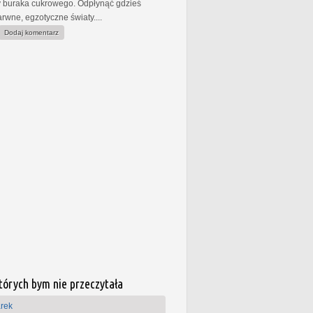
y buraka cukrowego. Odpłynąć gdzieś
rwne, egzotyczne światy....
Dodaj komentarz
których bym nie przeczytała
rek