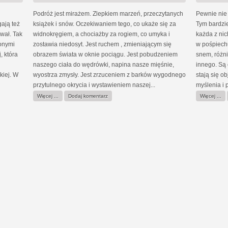
Podróż jest mirażem. Zlepkiem marzeń, przeczytanych
Pewnie nie 
ają też
książek i snów. Oczekiwaniem tego, co ukaże się za
Tym bardziej
wał. Tak
widnokręgiem, a chociażby za rogiem, co umyka i
każda z nic
żonymi
zostawia niedosyt. Jest ruchem , zmieniającym się
w pośpiechu
, która
obrazem świata w oknie pociągu. Jest pobudzeniem
snem, różni
naszego ciała do wędrówki, napina nasze mięśnie,
innego. Są o
kiej. W
wyostrza zmysły. Jest zrzuceniem z barków wygodnego
stają się o
przytulnego okrycia i wystawieniem naszej...
myślenia i 
Więcej ...
Dodaj komentarz
Więcej ...