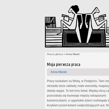
Strona główna
» Anna Marek
Jesteś tutaj
Strony
Moja pierwsza praca
Anna Marek
Pracy szukałam za Wisłą, w Podgórzu. Tam rz
obsiadły duże zakłady, małe warsztaty, magazy
składy węgla. To był inny świat. Wąską ulicą 
przeciskały się tramwaje między odrapanymi
kamieniczkami, a cygańskie dzieci rozbiegały s
krzykiem przed kołami nadjeżdżających aut. N