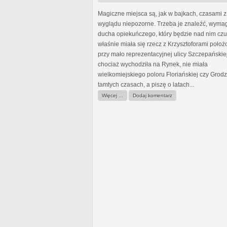
Magiczne miejsca są, jak w bajkach, czasami z
wyglądu niepozorne. Trzeba je znaleźć, wymag
ducha opiekuńczego, który będzie nad nim czu
właśnie miała się rzecz z Krzysztoforami poło
przy mało reprezentacyjnej ulicy Szczepańskiej
chociaż wychodziła na Rynek, nie miała
wielkomiejskiego poloru Floriańskiej czy Grodz
tamtych czasach, a piszę o latach...
Więcej ...
Dodaj komentarz