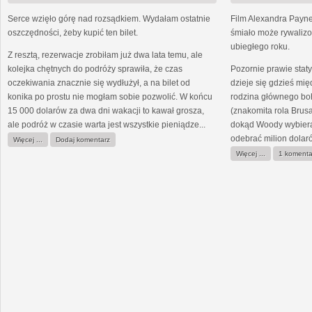
Serce wzięło górę nad rozsądkiem. Wydałam ostatnie
Film Alexandra Payne’
oszczędności, żeby kupić ten bilet.
śmiało może rywalizo
ubiegłego roku.
Z resztą, rezerwacje zrobiłam już dwa lata temu, ale
kolejka chętnych do podróży sprawiła, że czas
Pozornie prawie statyc
oczekiwania znacznie się wydłużył, a na bilet od
dzieje się gdzieś mi
konika po prostu nie mogłam sobie pozwolić. W końcu
rodzina głównego bo
15 000 dolarów za dwa dni wakacji to kawał grosza,
(znakomita rola Brus
ale podróż w czasie warta jest wszystkie pieniądze...
dokąd Woody wybiera
odebrać milion dolaró
Więcej ...
Dodaj komentarz
Więcej ...
1 komenta