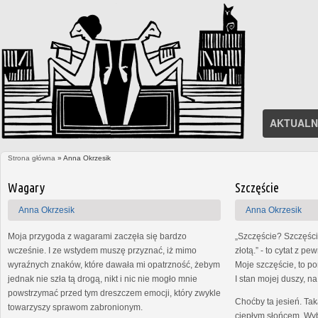
AKTUALN
Strona główna
» Anna Okrzesik
Jesteś tutaj
Strony
Wagary
Szczęście
Anna Okrzesik
Anna Okrzesik
Moja przygoda z wagarami zaczęła się bardzo
„Szczęście? Szczęści
wcześnie. I ze wstydem muszę przyznać, iż mimo
złotą.” - to cytat z 
wyraźnych znaków, które dawała mi opatrzność, żebym
Moje szczęście, to por
jednak nie szła tą drogą, nikt i nic nie mogło mnie
I stan mojej duszy, na
powstrzymać przed tym dreszczem emocji, który zwykle
Choćby ta jesień. Tak
towarzyszy sprawom zabronionym.
ciepłym słońcem. Wyb