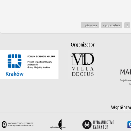
« pierwsza
‹ poprzednia
1
Organizator
Projekt re
W
Współpra