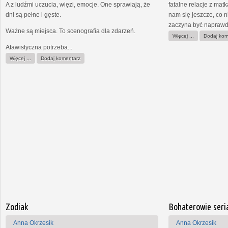
A z ludźmi uczucia, więzi, emocje. One sprawiają, że
fatalne relacje z matk
dni są pełne i gęste.
nam się jeszcze, co n
zaczyna być naprawdę
Ważne są miejsca. To scenografia dla zdarzeń.
Więcej ...
Dodaj kom
Atawistyczna potrzeba...
Więcej ...
Dodaj komentarz
Zodiak
Bohaterowie seri
Anna Okrzesik
Anna Okrzesik