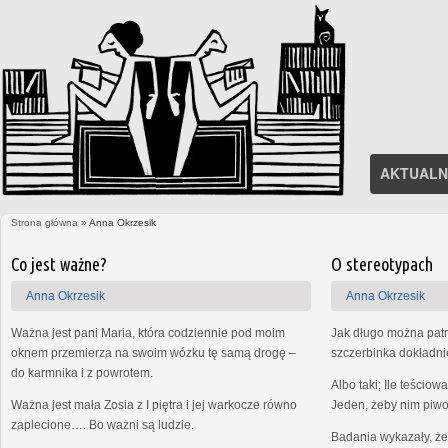
AKTUALN
Strona główna
» Anna Okrzesik
Jesteś tutaj
Strony
Co jest ważne?
O stereotypach
Anna Okrzesik
Anna Okrzesik
Ważna jest pani Maria, która codziennie pod moim
Jak długo można patr
oknem przemierza na swoim wózku tę samą drogę –
szczerbinka dokładni
do karmnika i z powrotem.
Albo taki; Ile teści
Ważna jest mała Zosia z I piętra i jej warkocze równo
Jeden, żeby nim piwo 
zaplecione…. Bo ważni są ludzie.
Badania wykazały, że