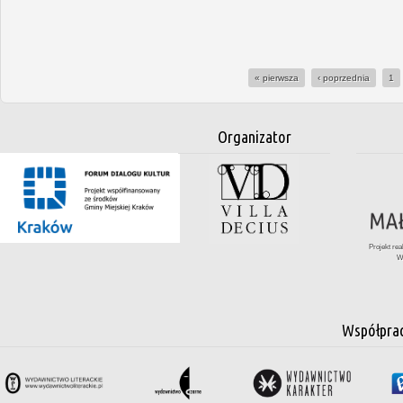
« pierwsza
‹ poprzednia
1
Organizator
Projekt re
W
Współpra