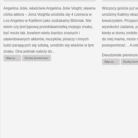
Angelina Jolie, właściwie Angelina Jolie Voight, sławna
Wszyscy goście już wy
córka aktora – Jona Voighta urodziła się 4 czerwca w
urodziny Katriny oka
Los Angeles w Kaliforni jako zodiakalny Bliźniak. Nie
towarzyskim. Przyjaci
wiem czy jest typową przedstawicielką mojego znaku,
wysokości zadania, pr
być może tak, bowiem wielu bardzo znanych i
kiedy w domu zrobiło 
utalentowanych aktorów, muzyków, pisarzy i innych
do niej mama, może 
ludzi parających się sztuką, urodziło się właśnie w tym
powspominać… A osta
znaku. Ona jednak należy do...
Dwudzieste pierwsze u
Więcej ...
Dodaj komentarz
Więcej ...
Dodaj kom