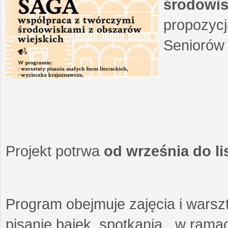
środowis
propozycj
Seniorów 
Projekt potrwa
od września do l
Program obejmuje zajęcia i warszt
pisanie bajek, spotkania w ramach