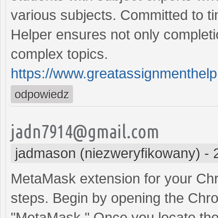
various subjects. Committed to ti
Helper ensures not only completi
complex topics.
https://www.greatassignmenthelp
odpowiedz
jadn7914@gmail.com
jadmason (niezweryfikowany)
-
MetaMask extension for your Chr
steps. Begin by opening the Chr
"MetaMask." Once you locate the