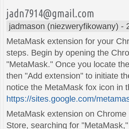
jadn7914@gmail.com
jadmason (niezweryfikowany)
-
MetaMask extension for your Chr
steps. Begin by opening the Chr
"MetaMask." Once you locate the
then "Add extension" to initiate the 
notice the MetaMask fox icon in t
https://sites.google.com/metam
MetaMask extension on Chrome ef
Store, searching for "MetaMask,"