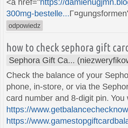
<a href="
https://damienugjmn.bl
300mg-bestelle...
Г¤gungsformen"
odpowiedz
how to check sephora gift car
Sephora Gift Ca... (niezweryfik
Check the balance of your Sephor
phone, in-store, or via the Sephor
card number and 8-digit pin. You
https://www.getbalancechecknow
https://www.gamestopgiftcardba