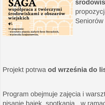
środowis
propozycj
Seniorów 
Projekt potrwa
od września do l
Program obejmuje zajęcia i warszt
pisanie bajek, spotkania w ramach