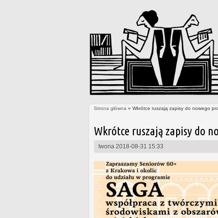
Strona główna
» Wkrótce ruszają zapisy do nowego pr
Jesteś tutaj
Wkrótce ruszają zapisy do n
Iwona
2018-08-31 15:33