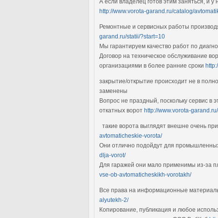
А если владелец готов этим заняться, и у
http://www.vorota-garand.ru/catalog/avtomatik
Ремонтные и сервисных работы производя
garand.ru/statii/?start=10
Мы гарантируем качество работ по диагно
Договор на техническое обслуживание вор
организациями в более ранние сроки
http
закрытие/открытие происходит не в пол
заменены
Вопрос не праздный, поскольку сервис в 
откатных ворот
http://www.vorota-garand.ru/
такие ворота выглядят внешне очень пр
avtomaticheskie-vorota/
Они отлично подойдут для промышленных 
dlja-vorot/
Для гаражей они мало применимы из-за пл
vse-ob-avtomaticheskikh-vorotakh/
Все права на информационные материал
alyutekh-2/
Копирование, публикация и любое исполь