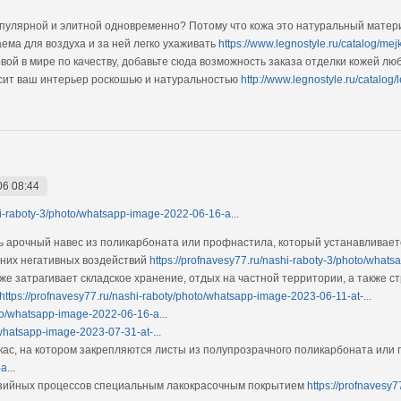
популярной и элитной одновременно? Потому что кожа это натуральный матери
ема для воздуха и за ней легко ухаживать
https://www.legnostyle.ru/catalog/m
рвой в мире по качеству, добавьте сюда возможность заказа отделки кожей лю
асит ваш интерьер роскошью и натуральностью
http://www.legnostyle.ru/catalog/l
06 08:44
hi-raboty-3/photo/whatsapp-image-2022-06-16-a...
ь арочный навес из поликарбоната или профнастила, который устанавливаетс
шних негативных воздействий
https://profnavesy77.ru/nashi-raboty-3/photo/whats
же затрагивает складское хранение, отдых на частной территории, а также с
https://profnavesy77.ru/nashi-raboty/photo/whatsapp-image-2023-06-11-at-...
oto/whatsapp-image-2022-06-16-a...
/whatsapp-image-2023-07-31-at-...
кас, на котором закрепляются листы из полупрозрачного поликарбоната ил
...
зийных процессов специальным лакокрасочным покрытием
https://profnavesy