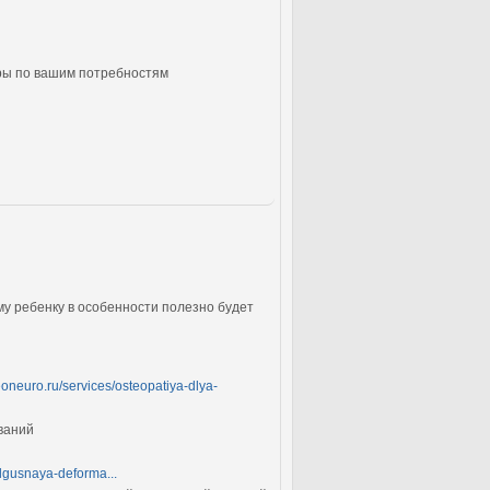
ры по вашим потребностям
му ребенку в особенности полезно будет
teoneuro.ru/services/osteopatiya-dlya-
ваний
algusnaya-deforma...