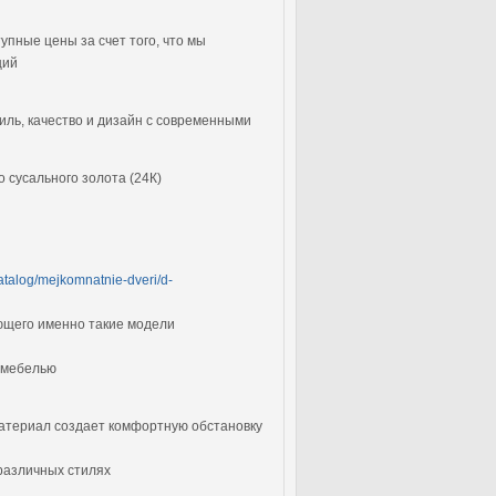
упные цены за счет того, что мы
ций
иль, качество и дизайн с современными
 сусального золота (24К)
catalog/mejkomnatnie-dveri/d-
ющего именно такие модели
й мебелью
атериал создает комфортную обстановку
различных стилях