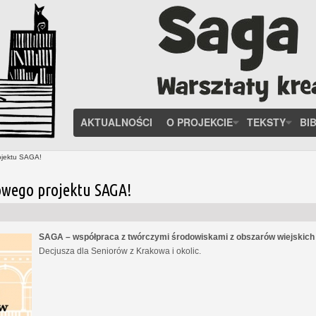
AKTUALNOŚCI
O PROJEKCIE
TEKSTY
BI
ojektu SAGA!
owego projektu SAGA!
SAGA – współpraca z twórczymi środowiskami z obszarów wiejskic
Decjusza dla Seniorów z Krakowa i okolic.