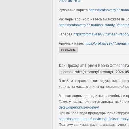
2022-06-16-a...
Рулонные ворота
https://profnavesy77.ru/
Размеры арочного навеса вы можете выб
https://profnavesy77.ru/nashi-raboty-3/phot
Галерея
https://profnavesy77.ru/nashi-rabo
Арочный навес
https://profnavesy77.ru/nas
odpowiedz
Как Проходит Прием Врача Остеопата
Leonardtwite (niezweryfikowany)
-
2024-05
В любом возрасте стоит задуматься о пос
ходить на массаж спины на постоянной о
Массаж спины проводится в лечебных и 
Также у нас выполняется аппаратный леч
detey/gipertonus-u-detey/
При выборе вида процедуры ориентируютс
https://osteoneuro.ru/services/refleksoterapiy
Поэтому записываться на массаж лучше п