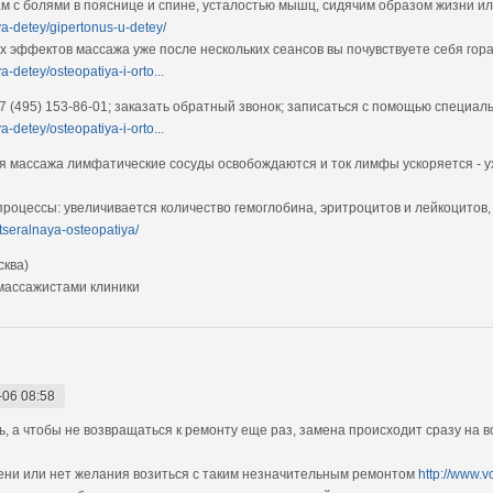
м с болями в пояснице и спине, усталостью мышц, сидячим образом жизни ил
ya-detey/gipertonus-u-detey/
х эффектов массажа уже после нескольких сеансов вы почувствуете себя гор
a-detey/osteopatiya-i-orto...
7 (495) 153-86-01; заказать обратный звонок; записаться с помощью специа
a-detey/osteopatiya-i-orto...
я массажа лимфатические сосуды освобождаются и ток лимфы ускоряется - у
роцессы: увеличивается количество гемоглобина, эритроцитов и лейкоцитов,
stseralnaya-osteopatiya/
сква)
массажистами клиники
-06 08:58
, а чтобы не возвращаться к ремонту еще раз, замена происходит сразу на в
емени или нет желания возиться с таким незначительным ремонтом
http://www.v