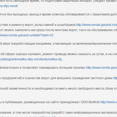
 него есть свободное время, то подготовив сварочный аппарат, следует пров
a-dlja-vorot/
тся без выходных, выезд и время осмотра обговариваются с Заказчиком до
стике и ремонту ворот, рольставней и шлагбаумов
http://www.vorota-garand.ru/s
от можно заключить как сразу после монтажа ворот, так и на обслуживание 
://www.vorota-garand.ru/statii/?start=15
ной мере (неработающие концевики, отвечающие за включение/выключение п
этой сфере хорошо налажен, ремонт привода можно заказать за сутки, а на 
catalog/avtomatika-dlja-vorot/avtomatika-dlj...
ивлекательно и позволяют перекрывать большие проемы
http://www.vorota-gara
предприятий и в качестве ворот для внешнего ограждения частного дома
ht
охой герметичности и необходимости иметь много свободного места сбоку о
ы и публикации, размещенные на сайте принадлежат ООО ВебКэб
http://www.
зование, в том числе переработка (рерайт) таких информационных материал