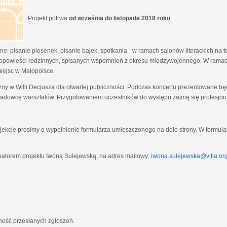
Projekt potrwa
od września do listopada 2018 roku
.
e: pisanie piosenek, pisanie bajek, spotkania w ramach salonów literackich na tem
opowieści rodzinnych, spisanych wspomnień z okresu międzywojennego. W ramach
miejsc w Małopolsce.
zny w Willi Decjusza dla otwartej publiczności. Podczas koncertu prezentowane 
adowcę warsztatów. Przygotowaniem uczestników do występu zajmą się profesjona
ekcie prosimy o wypełnienie formularza umieszczonego na dole strony. W formula
natorem projektu Iwoną Sulejewską, na adres mailowy:
iwona.sulejewska@villa.org
jność przesłanych zgłoszeń.