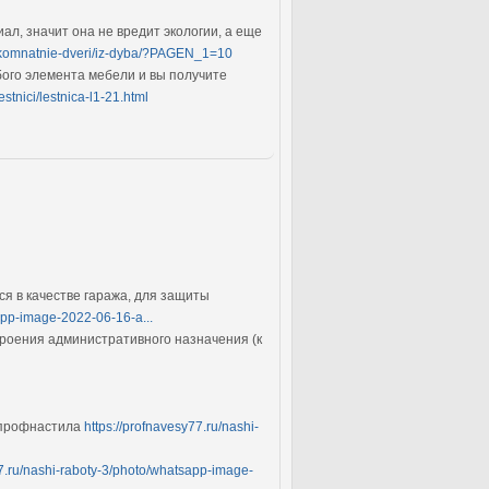
ал, значит она не вредит экологии, а еще
ejkomnatnie-dveri/iz-dyba/?PAGEN_1=10
бого элемента мебели и вы получите
estnici/lestnica-l1-21.html
я в качестве гаража, для защиты
app-image-2022-06-16-a...
троения административного назначения (к
и профнастила
https://profnavesy77.ru/nashi-
77.ru/nashi-raboty-3/photo/whatsapp-image-