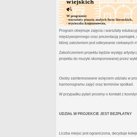
Program obejmuje zajęcia i warsztaty edukacyjn
międzywojennego oraz prezentację pamiątek, 
której założeniem jest odkrywanie ciekawych 
Zakończeniem projektu będzie występ artystyc
projektu do muzyki skomponowanej przez wykł
Osoby zainteresowane wzięciem udziału w proj
harmonogramu zajęć oraz terminów spotkań.
W przypadku pytań prosimy o kontakt z koordy
UDZIAŁ W PROJEKCIE JEST BEZPŁATNY
Liczba miejsc jest ograniczona, decyduje kole