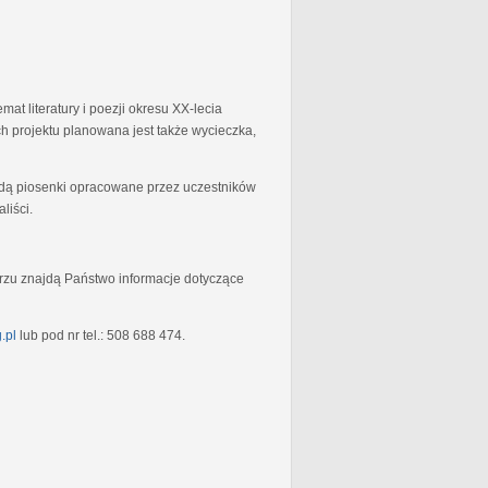
at literatury i poezji okresu XX-lecia
 projektu planowana jest także wycieczka,
będą piosenki opracowane przez uczestników
liści.
rzu znajdą Państwo informacje dotyczące
.pl
lub pod nr tel.: 508 688 474.