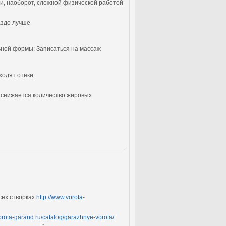
и, наоборот, сложной физической работой
аздо лучше
льной формы: Записаться на массаж
ходят отеки
 снижается количество жировых
сех створках
http://www.vorota-
orota-garand.ru/catalog/garazhnye-vorota/