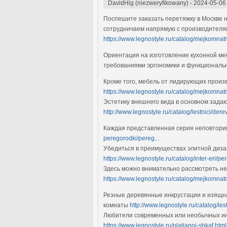
DavidHig (niezweryfikowany)
-
2024-05-06
Поспешите заказать перетяжку в Москве н
сотрудничаем напрямую с производителя
https://www.legnostyle.ru/catalog/mejkomnat
Ориентация на изготовление кухонной меб
требованиями эргономики и функциональ
Кроме того, мебель от лидирующих произ
https://www.legnostyle.ru/catalog/mejkomnatn
Эстетику внешнего вида в основном зада
http://www.legnostyle.ru/catalog/lestnici/dere
Каждая представленная серия неповторим
peregorodki/pereg...
Убедиться в преимуществах элитной диза
https://www.legnostyle.ru/catalog/inter-eri/p
Здесь можно внимательно рассмотреть не
https://www.legnostyle.ru/catalog/mejkomnatn
Резные деревянные инкрустации и изящн
комнаты
http://www.legnostyle.ru/catalog/les
Любители современных или необычных инт
https://www.legnostyle.ru/platianoi-shkaf.html