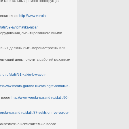
ести капитальный ремонт конструкции
полнительно
http://www.vorota-
tatii/69-avtomatika-nice/
оборудования, смонтированного иными
итания должны быть перенастроены или
следующий день получить рабочий механизм
nd.ru/statii/91-kakie-byvayut-
tp://www.vorota-garand.ru/catalog/avtomatika-
т ворот
http://www.vorota-garand.ru/statii/90-
vorota-garand.ru/statii/87-sektsionnye-vorota-
ов возможно исключительно после