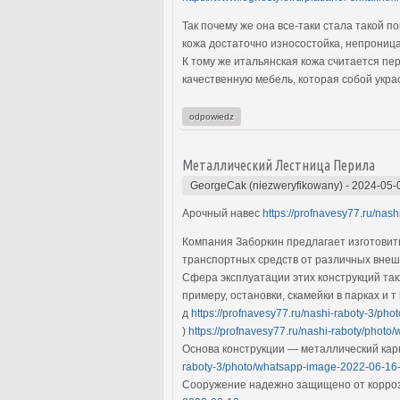
Так почему же она все-таки стала такой 
кожа достаточно износостойка, непроница
К тому же итальянская кожа считается пе
качественную мебель, которая собой укр
odpowiedz
Металлический Лестница Перила
GeorgeCak (niezweryfikowany)
-
2024-05-
Арочный навес
https://profnavesy77.ru/nas
Компания Заборкин предлагает изготовит
транспортных средств от различных вне
Сфера эксплуатации этих конструкций так
примеру, остановки, скамейки в парках и т
д
https://profnavesy77.ru/nashi-raboty-3/ph
)
https://profnavesy77.ru/nashi-raboty/photo
Основа конструкции — металлический кар
raboty-3/photo/whatsapp-image-2022-06-16-a
Сооружение надежно защищено от корро