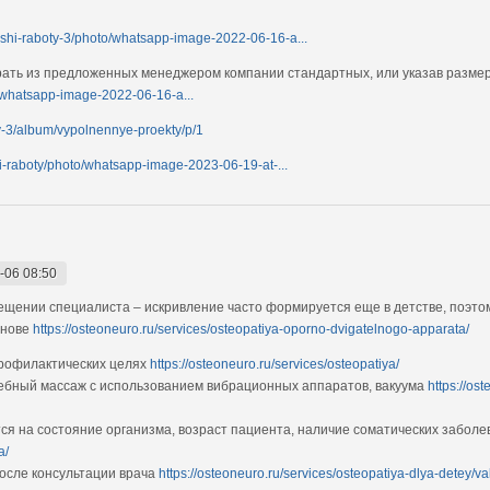
nashi-raboty-3/photo/whatsapp-image-2022-06-16-a...
рать из предложенных менеджером компании стандартных, или указав разме
o/whatsapp-image-2022-06-16-a...
ty-3/album/vypolnennye-proekty/p/1
hi-raboty/photo/whatsapp-image-2023-06-19-at-...
-06 08:50
ещении специалиста – искривление часто формируется еще в детстве, поэто
снове
https://osteoneuro.ru/services/osteopatiya-oporno-dvigatelnogo-apparata/
профилактических целях
https://osteoneuro.ru/services/osteopatiya/
ебный массаж с использованием вибрационных аппаратов, вакуума
https://os
я на состояние организма, возраст пациента, наличие соматических заболе
a/
осле консультации врача
https://osteoneuro.ru/services/osteopatiya-dlya-detey/v