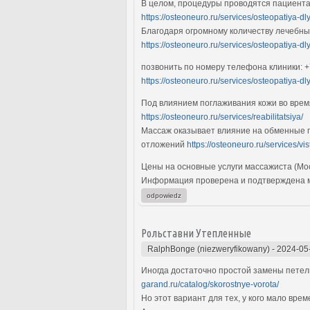
В целом, процедуры проводятся пациента
https://osteoneuro.ru/services/osteopatiya-dl
Благодаря огромному количеству лечебны
https://osteoneuro.ru/services/osteopatiya-dly
позвонить по номеру телефона клиники: +
https://osteoneuro.ru/services/osteopatiya-dly
Под влиянием поглаживания кожи во врем
https://osteoneuro.ru/services/reabilitatsiya/
Массаж оказывает влияние на обменные п
отложений
https://osteoneuro.ru/services/vi
Цены на основные услуги массажиста (Мо
Информация проверена и подтверждена 
odpowiedz
Рольставни Утепленные
RalphBonge (niezweryfikowany)
-
2024-05
Иногда достаточно простой замены петель
garand.ru/catalog/skorostnye-vorota/
Но этот вариант для тех, у кого мало вр