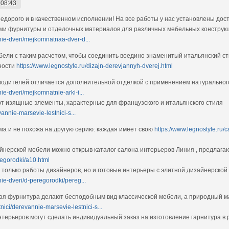
 08:43
едорого и в качественном исполнении! На все работы у нас установлены дост
ми фурнитуры и отделочных материалов для различных мебельных конструк
nie-dveri/mejkomnatnaa-dver-d...
ели с таким расчетом, чтобы соединить воедино знаменитый итальянский ст
ности
https://www.legnostyle.ru/dizajn-derevjannyh-dverej.html
водителей отличается дополнительной отделкой с применением натурального
ie-dveri/mejkomnatnie-arki-i...
ют изящные элементы, характерные для французского и итальянского стиля
vannie-marsevie-lestnici-s...
а и не похожа на другую серию: каждая имеет свою
https://www.legnostyle.ru/
йнерской мебели можно открыв каталог салона интерьеров Линия , предлага
eregorodki/a10.html
 только работы дизайнеров, но и готовые интерьеры с элитной дизайнерско
ie-dveri/d-peregorodki/pereg...
ая фурнитура делают бесподобным вид классической мебели, а природный м
tnici/derevannie-marsevie-lestnici-s...
ерьеров могут сделать индивидуальный заказ на изготовление гарнитура в 