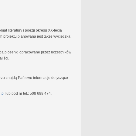
at literatury i poezji okresu XX-lecia
 projektu planowana jest także wycieczka,
będą piosenki opracowane przez uczestników
liści.
rzu znajdą Państwo informacje dotyczące
.pl
lub pod nr tel.: 508 688 474.