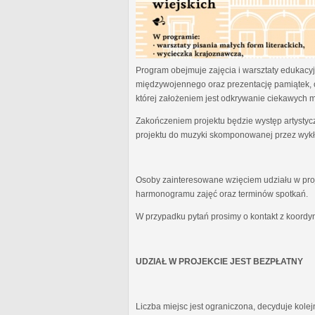
Program obejmuje zajęcia i warsztaty edukacyjn
międzywojennego oraz prezentację pamiątek, 
której założeniem jest odkrywanie ciekawych 
Zakończeniem projektu będzie występ artystyc
projektu do muzyki skomponowanej przez wykł
Osoby zainteresowane wzięciem udziału w proj
harmonogramu zajęć oraz terminów spotkań.
W przypadku pytań prosimy o kontakt z koordy
UDZIAŁ W PROJEKCIE JEST BEZPŁATNY
Liczba miejsc jest ograniczona, decyduje kole