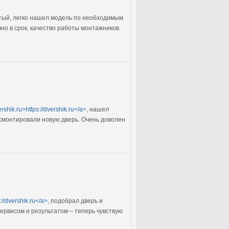
атый, легко нашел модель по необходимым
но в срок, качество работы монтажников
ershik.ru>https://dvershik.ru</a>
, нашел
смонтировали новую дверь. Очень доволен
s://dvershik.ru</a>
, подобрал дверь и
сервисом и результатом – теперь чувствую