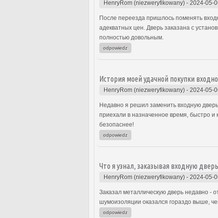
HenryRom (niezweryfikowany)
-
2024-05-0
После переезда пришлось поменять входну
адекватных цен. Дверь заказана с устано
полностью довольным.
odpowiedz
История моей удачной покупки входн
HenryRom (niezweryfikowany)
-
2024-05-0
Недавно я решил заменить входную дверь 
приехали в назначенное время, быстро и 
безопаснее!
odpowiedz
Что я узнал, заказывая входную дверь
HenryRom (niezweryfikowany)
-
2024-05-0
Заказал металлическую дверь недавно - о
шумоизоляции оказался гораздо выше, чем
odpowiedz