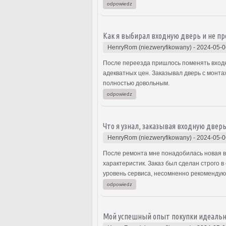
odpowiedz
Как я выбирал входную дверь и не п
HenryRom (niezweryfikowany)
-
2024-05-0
После переезда пришлось поменять входну
адекватных цен. Заказывал дверь с монта
полностью довольным.
odpowiedz
Что я узнал, заказывая входную дверь
HenryRom (niezweryfikowany)
-
2024-05-0
После ремонта мне понадобилась новая в
характеристик. Заказ был сделан строго 
уровень сервиса, несомненно рекомендую
odpowiedz
Мой успешный опыт покупки идеальн