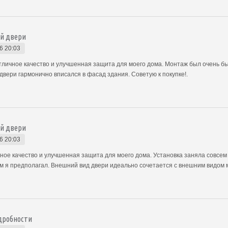
ой двери
6 20:03
отличное качество и улучшенная защита для моего дома. Монтаж был очень б
вери гармонично вписался в фасад здания. Советую к покупке!.
ой двери
6 20:03
чное качество и улучшенная защита для моего дома. Установка заняла совсем
 я предполагал. Внешний вид двери идеально сочетается с внешним видом мо
одробности