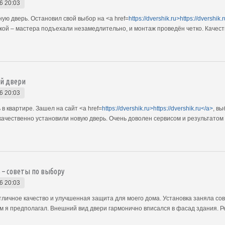
6 20:03
ю дверь. Остановил свой выбор на <a href=
https://dvershik.ru>https://dvershik.
вкой – мастера подъехали незамедлительно, и монтаж проведён четко. Качес
ой двери
6 20:03
в квартире. Зашел на сайт <a href=
https://dvershik.ru>https://dvershik.ru</a>
, в
качественно установили новую дверь. Очень доволен сервисом и результатом 
 – советы по выбору
6 20:03
тличное качество и улучшенная защита для моего дома. Установка заняла сов
 я предполагал. Внешний вид двери гармонично вписался в фасад здания. Р