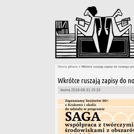
Strona główna
» Wkrótce ruszają zapisy do nowego pr
Jesteś tutaj
Wkrótce ruszają zapisy do n
Iwona
2018-08-31 15:33