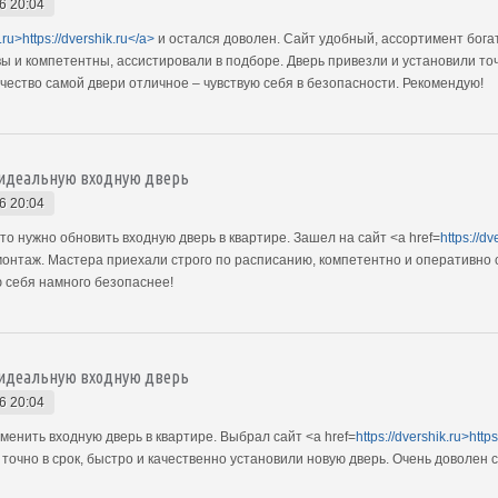
6 20:04
k.ru>https://dvershik.ru</a>
и остался доволен. Сайт удобный, ассортимент бог
 и компетентны, ассистировали в подборе. Дверь привезли и установили точ
чество самой двери отличное – чувствую себя в безопасности. Рекомендую!
ю идеальную входную дверь
6 20:04
о нужно обновить входную дверь в квартире. Зашел на сайт <a href=
https://dv
онтаж. Мастера приехали строго по расписанию, компетентно и оперативно 
ю себя намного безопаснее!
ю идеальную входную дверь
6 20:04
менить входную дверь в квартире. Выбрал сайт <a href=
https://dvershik.ru>http
точно в срок, быстро и качественно установили новую дверь. Очень доволен 