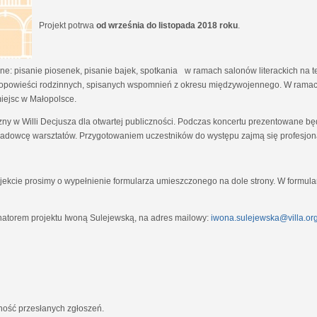
Projekt potrwa
od września do listopada 2018 roku
.
e: pisanie piosenek, pisanie bajek, spotkania w ramach salonów literackich na tem
opowieści rodzinnych, spisanych wspomnień z okresu międzywojennego. W ramach
miejsc w Małopolsce.
zny w Willi Decjusza dla otwartej publiczności. Podczas koncertu prezentowane 
adowcę warsztatów. Przygotowaniem uczestników do występu zajmą się profesjona
ekcie prosimy o wypełnienie formularza umieszczonego na dole strony. W formula
natorem projektu Iwoną Sulejewską, na adres mailowy:
iwona.sulejewska@villa.org
jność przesłanych zgłoszeń.