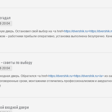
рогадал
6 20:04
ю дверь. Остановил свой выбор на <a href=
https://dvershik.ru>https://dvershik.
жом – работники прибыли оперативно, установка выполнена безупречно. Кач
 – советы по выбору
6 20:04
ходная дверь. Обратился <a href=
https://dvershik.ru>https://dvershik.ru</a>
из-за
в оговоренные сроки, монтажники отличились профессионализмом и аккуратно
!
ой входной двери