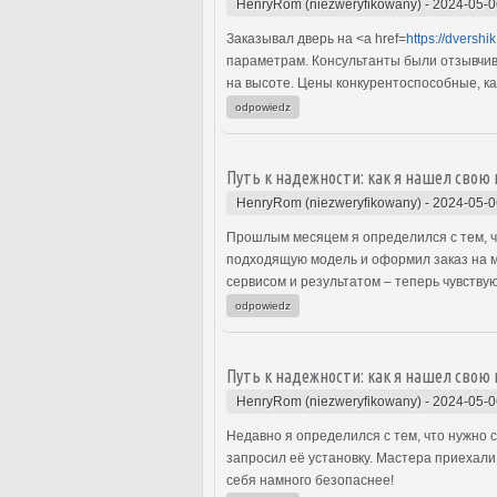
HenryRom (niezweryfikowany)
-
2024-05-0
Заказывал дверь на <a href=
https://dvershi
параметрам. Консультанты были отзывчивы
на высоте. Цены конкурентоспособные, ка
odpowiedz
Путь к надежности: как я нашел сво
HenryRom (niezweryfikowany)
-
2024-05-0
Прошлым месяцем я определился с тем, чт
подходящую модель и оформил заказ на м
сервисом и результатом – теперь чувству
odpowiedz
Путь к надежности: как я нашел сво
HenryRom (niezweryfikowany)
-
2024-05-0
Недавно я определился с тем, что нужно с
запросил её установку. Мастера приехали 
себя намного безопаснее!