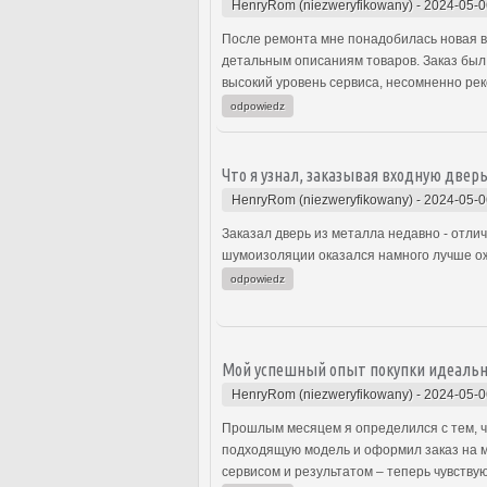
HenryRom (niezweryfikowany)
-
2024-05-0
После ремонта мне понадобилась новая в
детальным описаниям товаров. Заказ был 
высокий уровень сервиса, несомненно ре
odpowiedz
Что я узнал, заказывая входную дверь
HenryRom (niezweryfikowany)
-
2024-05-0
Заказал дверь из металла недавно - отли
шумоизоляции оказался намного лучше ож
odpowiedz
Мой успешный опыт покупки идеальн
HenryRom (niezweryfikowany)
-
2024-05-0
Прошлым месяцем я определился с тем, чт
подходящую модель и оформил заказ на м
сервисом и результатом – теперь чувству