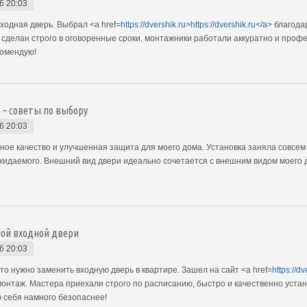
6 20:03
ходная дверь. Выбрал <a href=
https://dvershik.ru>https://dvershik.ru</a>
благодар
сделан строго в оговоренные сроки, монтажники работали аккуратно и профе
комендую!
 – советы по выбору
6 20:03
чное качество и улучшенная защита для моего дома. Установка заняла совсем
идаемого. Внешний вид двери идеально сочетается с внешним видом моего д
ой входной двери
6 20:03
о нужно заменить входную дверь в квартире. Зашел на сайт <a href=
https://d
онтаж. Мастера приехали строго по расписанию, быстро и качественно устан
ю себя намного безопаснее!