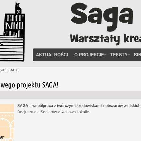
AKTUALNOŚCI
O PROJEKCIE
TEKSTY
BI
ojektu SAGA!
owego projektu SAGA!
SAGA – współpraca z twórczymi środowiskami z obszarów wiejskic
Decjusza dla Seniorów z Krakowa i okolic.