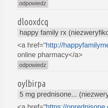
odpowiedz
dlooxdcq
happy family rx (niezweryfi
<a href="
http://happyfamilyme
online pharmacy</a>
odpowiedz
oylbirpa
5 mg prednisone... (niezwer
<a href="
https://oprednisone