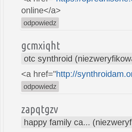
online</a>
odpowiedz
gcmxiqht
otc synthroid (niezweryfiko
<a href="
http://synthroidam.o
odpowiedz
zapqtgzv
happy family ca... (niezwery