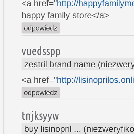
<a href="
http://happyfamilym
happy family store</a>
odpowiedz
vuedsspp
zestril brand name (niezwer
<a href="
http://lisinoprilos.onl
odpowiedz
tnjksyyw
buy lisinopril ... (niezweryfi