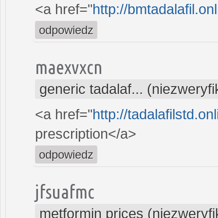
<a href="
http://bmtadalafil.on
odpowiedz
maexvxcn
generic tadalaf... (niezwery
<a href="
http://tadalafilstd.o
prescription</a>
odpowiedz
jfsuafmc
metformin prices (niezweryf