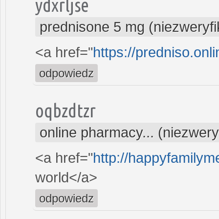
ydxrljse
prednisone 5 mg (niezweryf
<a href="
https://predniso.onl
odpowiedz
oqbzdtzr
online pharmacy... (niezwer
<a href="
http://happyfamilym
world</a>
odpowiedz