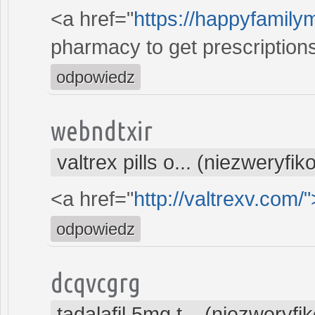
<a href="
https://happyfamily
pharmacy to get prescriptions
odpowiedz
webndtxir
valtrex pills o... (niezweryfi
<a href="
http://valtrexv.com/
odpowiedz
dcqvcgrg
tadalafil 5mg t... (niezweryf