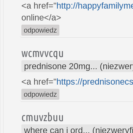
<a href="
http://happyfamilyme
online</a>
odpowiedz
wcmvvcqu
prednisone 20mg... (niezwe
<a href="
https://prednisonec
odpowiedz
cmuvzbuu
where can i ord... (niezwery