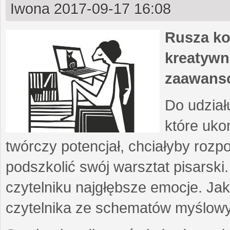
Iwona
2017-09-17 16:08
Rusza ko
kreatywn
zaawans
Do udział
które uko
twórczy potencjał, chciałyby roz
podszkolić swój warsztat pisarski
czytelniku najgłębsze emocje. Ja
czytelnika ze schematów myślow