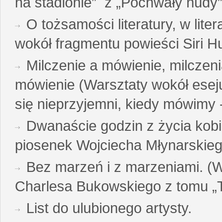
na stadionie” z „Pochwały nudy”
O tożsamości literatury, w liter
wokół fragmentu powieści Siri H
Milczenie a mówienie, milczeni
mówienie (Warsztaty wokół esej
się nieprzyjemni, kiedy mówimy - 
Dwanaście godzin z życia kobi
piosenek Wojciecha Młynarskie
Bez marzeń i z marzeniami. (
Charlesa Bukowskiego z tomu „T
List do ulubionego artysty.