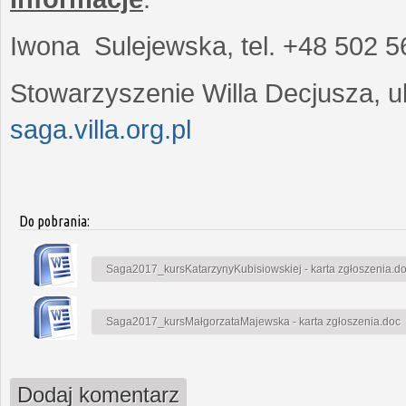
Iwona Sulejewska, tel. +48 502 5
Stowarzyszenie Willa Decjusza, ul
saga.villa.org.pl
Do pobrania:
Saga2017_kursKatarzynyKubisiowskiej - karta zgłoszenia.d
Saga2017_kursMałgorzataMajewska - karta zgłoszenia.doc
Dodaj komentarz