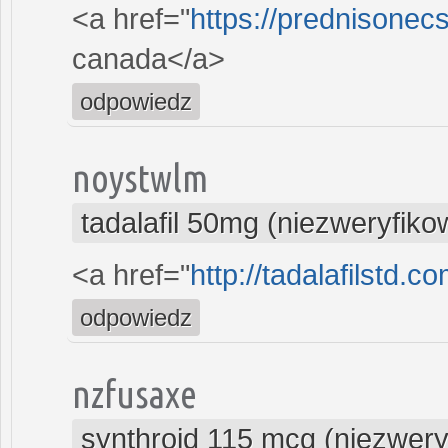
<a href="
https://prednisonec
canada</a>
odpowiedz
noystwlm
tadalafil 50mg (niezweryfik
<a href="
http://tadalafilstd.co
odpowiedz
nzfusaxe
synthroid 115 mcg (niezwer