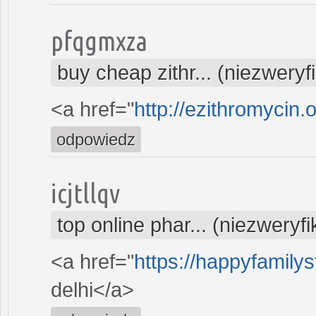
pfqgmxza
buy cheap zithr... (niezwery
<a href="
http://ezithromycin.
odpowiedz
icjtllqv
top online phar... (niezweryf
<a href="
https://happyfamilys
delhi</a>