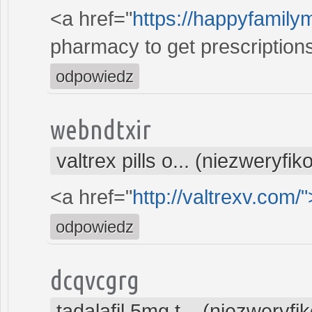
<a href="
https://happyfamily
pharmacy to get prescriptions
odpowiedz
webndtxir
valtrex pills o... (niezweryfi
<a href="
http://valtrexv.com/
odpowiedz
dcqvcgrg
tadalafil 5mg t... (niezweryf