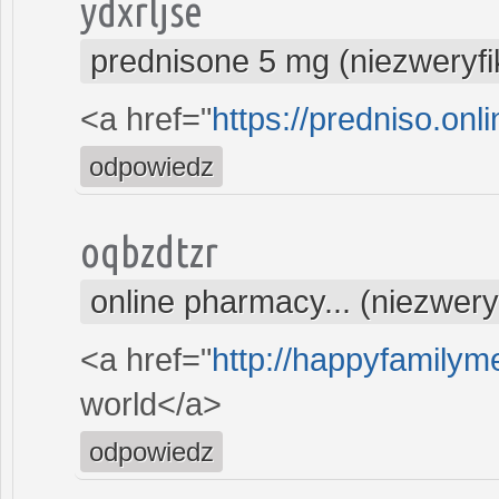
ydxrljse
prednisone 5 mg (niezweryf
<a href="
https://predniso.onl
odpowiedz
oqbzdtzr
online pharmacy... (niezwer
<a href="
http://happyfamilym
world</a>
odpowiedz