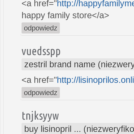
<a href="
http://happyfamilym
happy family store</a>
odpowiedz
vuedsspp
zestril brand name (niezwer
<a href="
http://lisinoprilos.onl
odpowiedz
tnjksyyw
buy lisinopril ... (niezweryfi