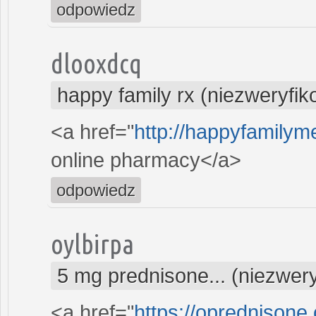
odpowiedz
dlooxdcq
happy family rx (niezweryfi
<a href="
http://happyfamilyme
online pharmacy</a>
odpowiedz
oylbirpa
5 mg prednisone... (niezwer
<a href="
https://oprednisone