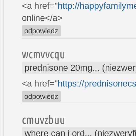
<a href="
http://happyfamilyme
online</a>
odpowiedz
wcmvvcqu
prednisone 20mg... (niezwe
<a href="
https://prednisonec
odpowiedz
cmuvzbuu
where can i ord... (niezwery