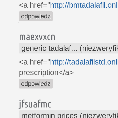
<a href="
http://bmtadalafil.on
odpowiedz
maexvxcn
generic tadalaf... (niezwery
<a href="
http://tadalafilstd.o
prescription</a>
odpowiedz
jfsuafmc
metformin prices (niezweryf