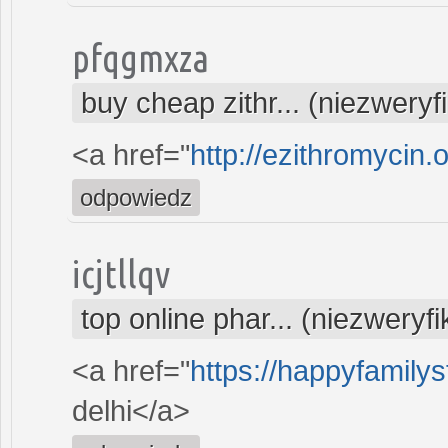
pfqgmxza
buy cheap zithr... (niezwery
<a href="
http://ezithromycin.
odpowiedz
icjtllqv
top online phar... (niezweryf
<a href="
https://happyfamilys
delhi</a>