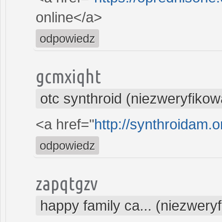
online</a>
odpowiedz
gcmxiqht
otc synthroid (niezweryfiko
<a href="
http://synthroidam.o
odpowiedz
zapqtgzv
happy family ca... (niezwery