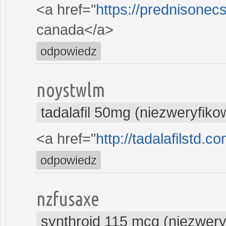
<a href="
https://prednisonec
canada</a>
odpowiedz
noystwlm
tadalafil 50mg (niezweryfik
<a href="
http://tadalafilstd.co
odpowiedz
nzfusaxe
synthroid 115 mcg (niezwer