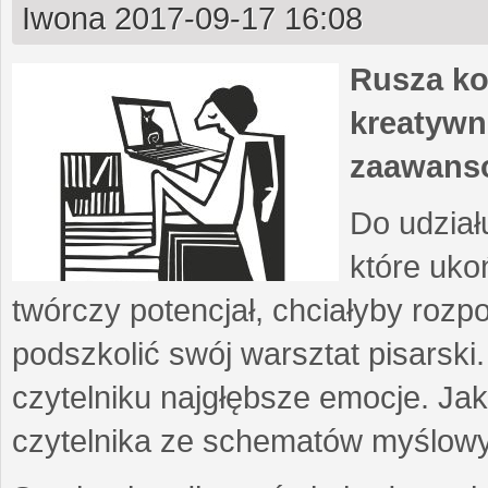
Iwona
2017-09-17 16:08
Rusza ko
kreatywn
zaawans
Do udział
które uko
twórczy potencjał, chciałyby roz
podszkolić swój warsztat pisarski
czytelniku najgłębsze emocje. Ja
czytelnika ze schematów myślow