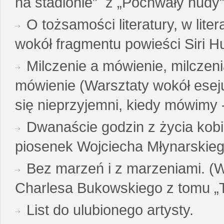
na stadionie” z „Pochwały nudy”
O tożsamości literatury, w liter
wokół fragmentu powieści Siri H
Milczenie a mówienie, milczeni
mówienie (Warsztaty wokół esej
się nieprzyjemni, kiedy mówimy - 
Dwanaście godzin z życia kobi
piosenek Wojciecha Młynarskie
Bez marzeń i z marzeniami. (
Charlesa Bukowskiego z tomu „T
List do ulubionego artysty.