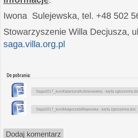
Iwona Sulejewska, tel. +48 502 5
Stowarzyszenie Willa Decjusza, ul
saga.villa.org.pl
Do pobrania:
Saga2017_kursKatarzynyKubisiowskiej - karta zgłoszenia.d
Saga2017_kursMałgorzataMajewska - karta zgłoszenia.doc
Dodaj komentarz