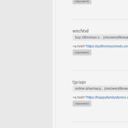
odpowiedz
wmcfvtvd
buy zithromax o... (niezweryfikow
<a href="
https://azithromycinmds.on
odpowiedz
tjyciapv
online pharmacy... (niezweryfikow
<a href="
https://happyfamilystorerx
odpowiedz