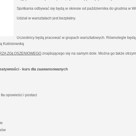
Spotkania odbywać się będą w okresie od października do grudnia w Wil
Udział w warsztatach jest bezpłatny.
Uczestnicy będą pracować w grupach warsztatowych. Równolegle będą 
ną Kubisiowską
RZA ZGŁOSZENIOWEGO
znajdującego się na samym dole. Można go także otrzyma
kreatywności - kurs dla zaawansowanych
ła opowieści i postaci
le
ypów