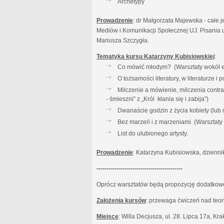
Archetypy
Prowadzenie
: dr Małgorzata Majewska - całe j
Mediów i Komunikacji Społecznej UJ. Pisania u
Mariusza Szczygła.
Tematyka kursu Katarzyny Kubisiowskiej
:
Co mówić młodym? (Warsztaty wokół es
O tożsamości literatury, w literaturze 
Milczenie a mówienie, milczenia contr
- śmieszni” z „Król kłania się i zabija”)
Dwanaście godzin z życia kobiety (lub
Bez marzeń i z marzeniami. (Warsztat
List do ulubionego artysty.
Prowadzenie
: Katarzyna Kubisiowska, dzienni
-------------------------------------------
Oprócz warsztatów będą propozycję dodatkowe:
Założenia kursów
: przewaga ćwiczeń nad teor
Miejsce
: Willa Decjusza, ul. 28. Lipca 17a, Kr