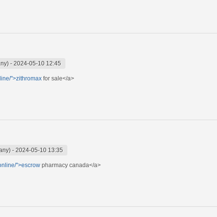
any)
-
2024-05-10 12:45
line/">zithromax
for sale</a>
any)
-
2024-05-10 13:35
.online/">escrow
pharmacy canada</a>