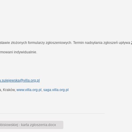
dstawie złożonych formularzy zgłoszeniowych. Termin nadsyłania zgłoszeń upływa
ormowani indywidualnie.
.sulejewska@villa.org.pl
7a, Kraków,
www.villa.org.pl
,
saga.villa.org.pl
siowskiej - karta zgłoszenia.docx