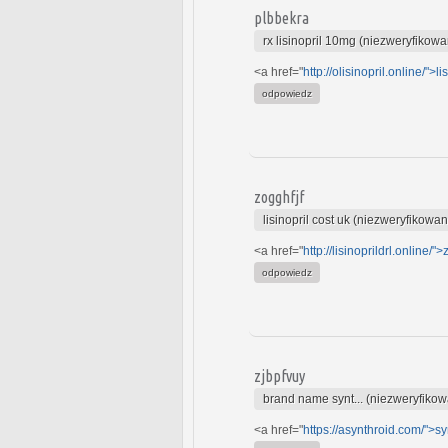
plbbekra
rx lisinopril 10mg (niezweryfikowa
<a href="
http://olisinopril.online/">li
odpowiedz
zogghfjf
lisinopril cost uk (niezweryfikowan
<a href="
http://lisinoprildrl.online/">z
odpowiedz
zjbpfvuy
brand name synt... (niezweryfiko
<a href="
https://asynthroid.com/">sy