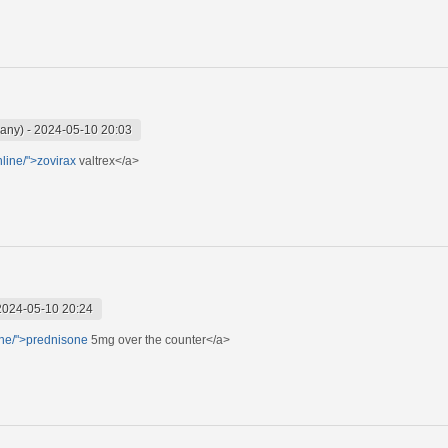
wany)
-
2024-05-10 20:03
nline/">zovirax
valtrex</a>
2024-05-10 20:24
ine/">prednisone
5mg over the counter</a>