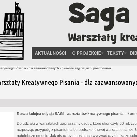
AKTUALNOŚCI
O PROJEKCIE
TEKSTY
BI
eatywnego Pisania - dla zaawansowanych - pierwsze zajęcia już 2 października
rsztaty Kreatywnego Pisania - dla zaawansowanych 
Rusza kolejna edycja SAGI - warsztatów kreatywnego pisania – kur
Do udziału w warsztatach zapraszamy osoby, które ukończyły 60 rok życia
rozpocząć przygodę z pisaniem albo podszkolić swój warsztat pisarski. 
najgłębsze emocje. Jak pisać, by nieustająco wyrywać czytelnika ze s