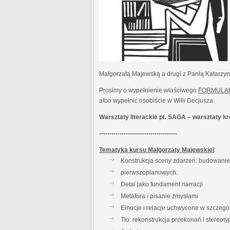
Małgorzatą Majewską a drugi z Panią Katarzy
Prosimy o wypełnienie właściwego
FORMULA
albo wypełnić osobiście w Willi Decjusza.
Warsztaty literackie pt. SAGA – warsztaty 
--------------------------------------
Tematyka kursu Małgorzaty Majewskiej
:
Konstrukcja sceny zdarzeń: budowanie t
pierwszoplanowych.
Detal jako fundament narracji
Metafora i pisanie zmysłami
Emocje i relacje uchwycone w szczegó
Tło: rekonstrukcja przekonań i stereot