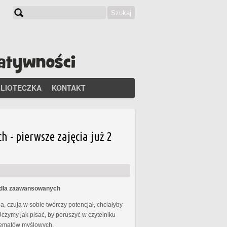
Szukaj
Formularz wyszukiwania
BLIOTECZKA
KONTAKT
- pierwsze zajęcia już 2
s dla zaawansowanych
, czują w sobie twórczy potencjał, chciałyby
Uczymy jak pisać, by poruszyć w czytelniku
chematów myślowych.