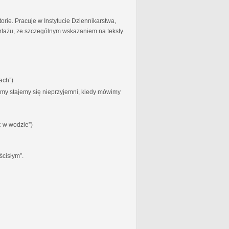
torie. Pracuje w Instytucie Dziennikarstwa,
ortażu, ze szczególnym wskazaniem na teksty
ach”)
zymy stajemy się nieprzyjemni, kiedy mówimy
c w wodzie”)
ścisłym”.