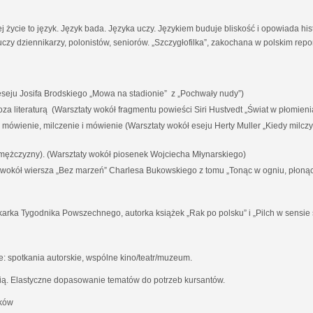
ej życie to język. Język bada. Języka uczy. Językiem buduje bliskość i opowiada his
czy dziennikarzy, polonistów, seniorów. „Szczygłofilka”, zakochana w polskim rep
eju Josifa Brodskiego „Mowa na stadionie” z „Pochwały nudy”)
i poza literaturą (Warsztaty wokół fragmentu powieści Siri Hustvedt „Świat w płomieni
a mówienie, milczenie i mówienie (Warsztaty wokół eseju Herty Muller „Kiedy milc
 mężczyzny). (Warsztaty wokół piosenek Wojciecha Młynarskiego)
y wokół wiersza „Bez marzeń” Charlesa Bukowskiego z tomu „Tonąc w ogniu, płoną
karka Tygodnika Powszechnego, autorka książek „Rak po polsku” i „Pilch w sensie 
 spotkania autorskie, wspólne kino/teatr/muzeum.
ią. Elastyczne dopasowanie tematów do potrzeb kursantów.
aków