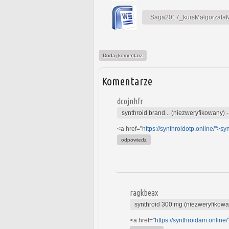
Saga2017_kursMałgorzataMa
Dodaj komentarz
Komentarze
dcojnhfr
synthroid brand... (niezweryfikowany)
<a href="
https://synthroidotp.online/">sy
odpowiedz
ragkbeax
synthroid 300 mg (niezweryfikowa
<a href="
https://synthroidam.online/