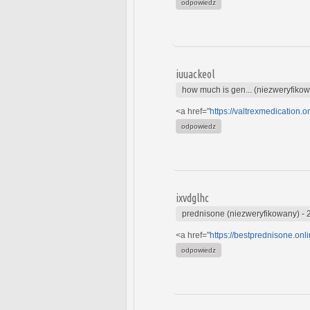
odpowiedz
iuuackeol
how much is gen... (niezweryfiko
<a href="
https://valtrexmedication.o
odpowiedz
ixvdglhc
prednisone (niezweryfikowany)
-
<a href="
https://bestprednisone.onl
odpowiedz