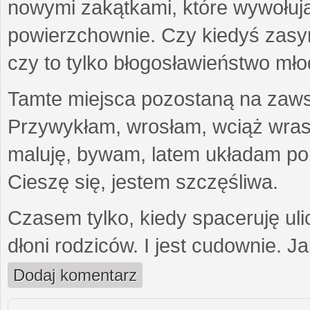
nowymi zakątkami, które wywołują
powierzchownie. Czy kiedyś zasymil
czy to tylko błogosławieństwo mło
Tamte miejsca pozostaną na zawsz
Przywykłam, wrosłam, wciąż wras
maluję, bywam, latem układam pol
Cieszę się, jestem szczęśliwa.
Czasem tylko, kiedy spaceruję uli
dłoni rodziców. I jest cudownie. J
Dodaj komentarz