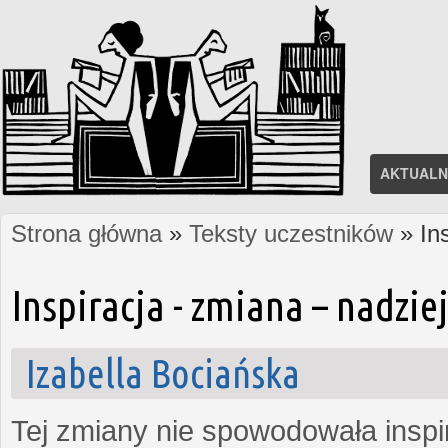
AKTUALN
Strona główna
»
Teksty uczestników
» In
Jesteś tutaj
Inspiracja - zmiana – nadzi
Izabella Bociańska
Tej zmiany nie spowodowała inspi