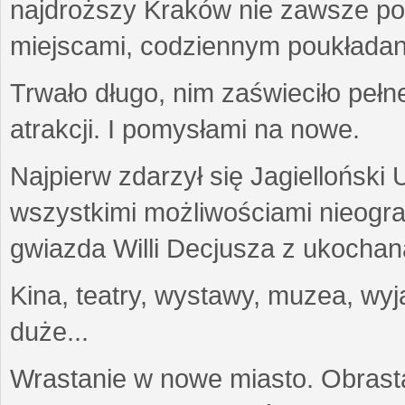
najdroższy Kraków nie zawsze potr
miejscami, codziennym poukładan
Trwało długo, nim zaświeciło pełn
atrakcji. I pomysłami na nowe.
Najpierw zdarzył się Jagielloński
wszystkimi możliwościami nieogr
gwiazda Willi Decjusza z ukochaną
Kina, teatry, wystawy, muzea, wyja
duże...
Wrastanie w nowe miasto. Obras