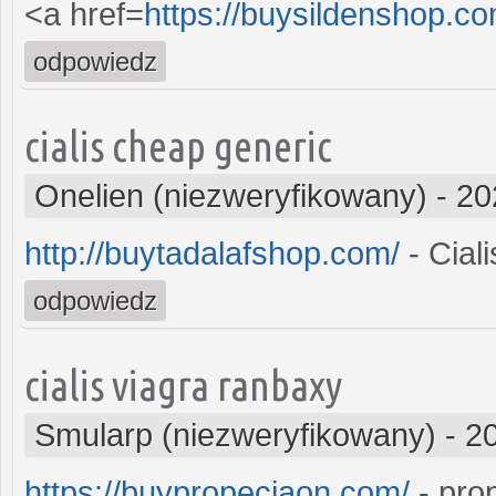
<a href=
https://buysildenshop.c
odpowiedz
cialis cheap generic
Onelien (niezweryfikowany)
-
20
http://buytadalafshop.com/
- Ciali
odpowiedz
cialis viagra ranbaxy
Smularp (niezweryfikowany)
-
2
https://buypropeciaon.com/
- pro