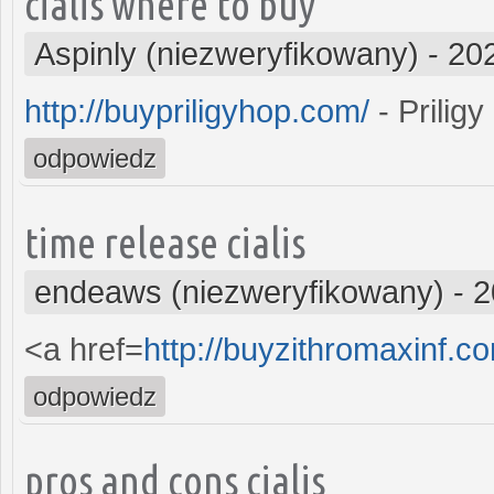
cialis where to buy
Aspinly (niezweryfikowany)
-
20
http://buypriligyhop.com/
- Priligy
odpowiedz
time release cialis
endeaws (niezweryfikowany)
-
2
<a href=
http://buyzithromaxinf.
odpowiedz
pros and cons cialis