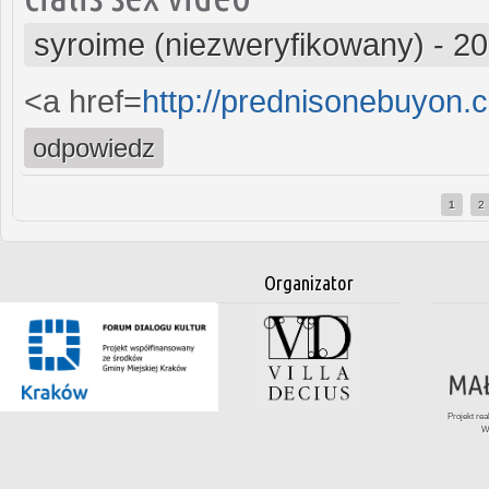
syroime (niezweryfikowany)
-
20
<a href=
http://prednisonebuyon
odpowiedz
1
2
Strony
Organizator
Projekt re
W