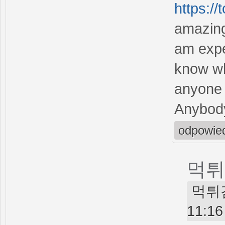
https:/
amazing
am expe
know wh
anyone 
Anybody
odpowie
먹튀
먹튀검증
11:16