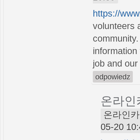
https://ww
volunteers 
community. 
information
job and our 
odpowiedz
온라인
온라인카지노
05-20 10: