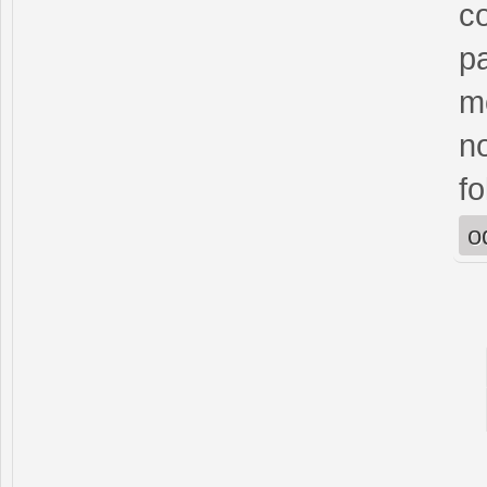
co
pa
m
no
fo
o