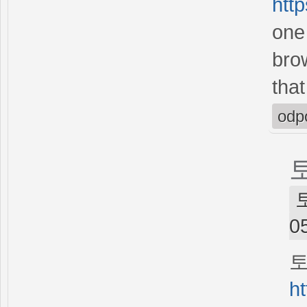
htt
one
bro
that
odp
토
0
h