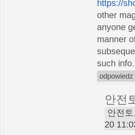
https://s
other mag
anyone get
manner of
subsequen
such info.
odpowiedz
안전
안전토토사
20 11:0