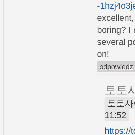
-1hzj4o3j
excellent
boring? I
several po
on!
odpowiedz
토토
토토사이트
11:52
https://