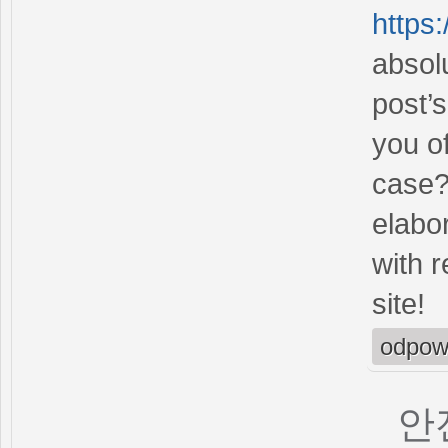
https
absolu
post’s
you of
case? 
elabor
with 
site!
odpow
안