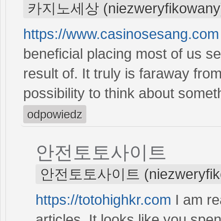
카지노세상 (niezweryfikowany
https://www.casinosesang.com
beneficial placing most of us 
result of. It truly is faraway 
possibility to think about somet
odpowiedz
안전토토사이트
안전토토사이트 (niezweryfik
https://totohighkr.com
I am rea
articles. It looks like you spen