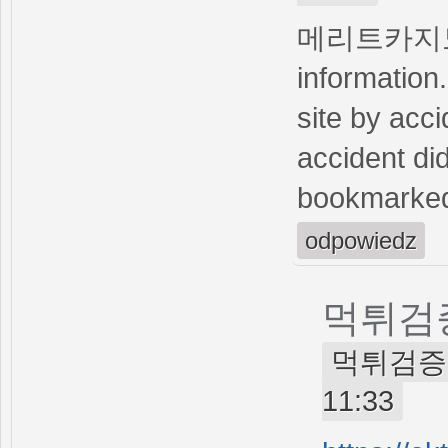
메리트카
information
site by acc
accident di
bookmarked 
odpowiedz
먹튀검
먹튀검증 (n
11:33