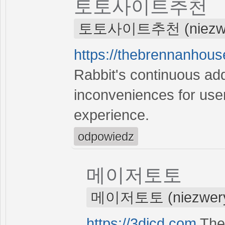
토토사이트추천
토토사이트추천 (niezwer
https://thebrennanhous
Rabbit's continuous a
inconveniences for use
experience.
odpowiedz
메이저토토
메이저토토 (niezwery
https://3dicd.com
The 