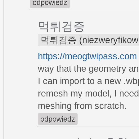
odpowiedz
먹튀검증
먹튀검증 (niezweryfikow
https://meogtwipass.com
way that the geometry a
I can import to a new .wbp
remesh my model, I need 
meshing from scratch.
odpowiedz