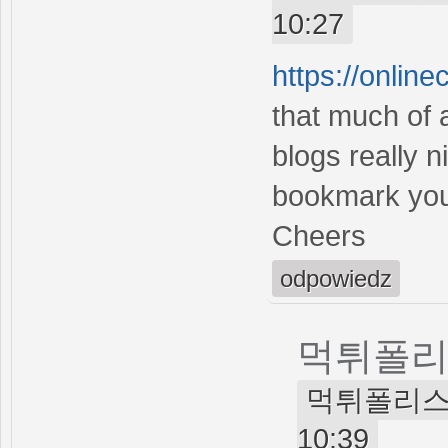
10:27
https://onlin
that much of 
blogs really n
bookmark you
Cheers
odpowiedz
먹튀폴
먹튀폴리스신고 
10:39