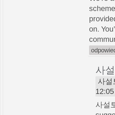
scheme 
provide
on. You
communit
odpowie
사설
사설토토
12:05
사설
sugge