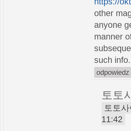
https://o
other mag
anyone get
manner of
subsequen
such info.
odpowiedz
토토
토토사이트
11:42