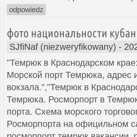
odpowiedz
фото национальности кубани
SJfiNaf (niezweryfikowany)
-
20
"Темрюк в Краснодарском крае
Морской порт Темрюка, адрес 
вокзала.","Темрюк в Краснодар
Темрюка. Росморпорт в Темрюк
порта. Схема морского торгово
Росморпорта на официльном са
росморпорт темрюк вакансии,