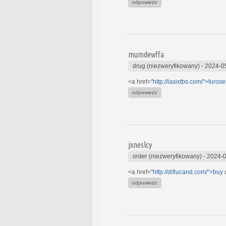
odpowiedz
mumdewffa
drug (niezweryfikowany)
-
2024-0
<a href="
http://lasixtbs.com/">furos
odpowiedz
jxneslcy
order (niezweryfikowany)
-
2024-0
<a href="
http://diflucand.com/">buy
d
odpowiedz