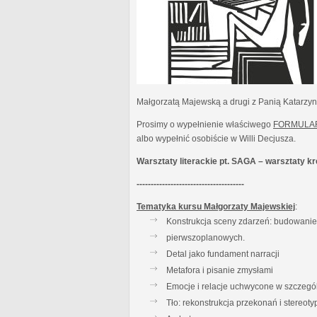
Małgorzatą Majewską a drugi z Panią Katarzy
Prosimy o wypełnienie właściwego
FORMULA
albo wypełnić osobiście w Willi Decjusza.
Warsztaty literackie pt. SAGA – warsztaty 
--------------------------------------
Tematyka kursu Małgorzaty Majewskiej
:
Konstrukcja sceny zdarzeń: budowanie t
pierwszoplanowych.
Detal jako fundament narracji
Metafora i pisanie zmysłami
Emocje i relacje uchwycone w szczegó
Tło: rekonstrukcja przekonań i stereot