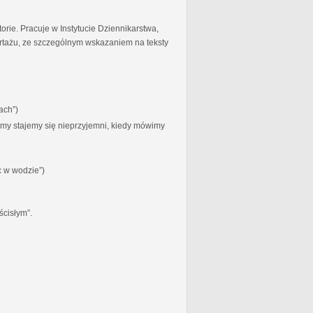
torie. Pracuje w Instytucie Dziennikarstwa,
ortażu, ze szczególnym wskazaniem na teksty
ach”)
zymy stajemy się nieprzyjemni, kiedy mówimy
c w wodzie”)
ścisłym”.