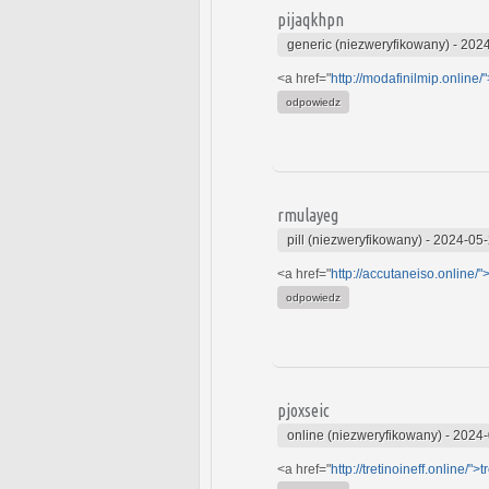
pijaqkhpn
generic (niezweryfikowany)
-
2024
<a href="
http://modafinilmip.online/
odpowiedz
rmulayeg
pill (niezweryfikowany)
-
2024-05-
<a href="
http://accutaneiso.online/
odpowiedz
pjoxseic
online (niezweryfikowany)
-
2024-
<a href="
http://tretinoineff.online/">t