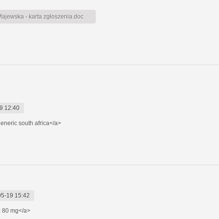
jewska - karta zgłoszenia.doc
9 12:40
eneric south africa</a>
5-19 15:42
x
80 mg</a>