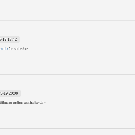
5-19 17:42
emide
for sale</a>
5-19 20:09
iflucan online australia</a>