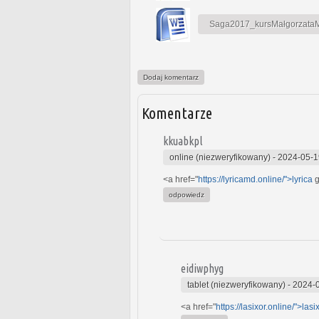
Saga2017_kursMałgorzataMa
Dodaj komentarz
Komentarze
kkuabkpl
online (niezweryfikowany)
-
2024-05-1
<a href="
https://lyricamd.online/">lyrica
g
odpowiedz
eidiwphyg
tablet (niezweryfikowany)
-
2024-0
<a href="
https://lasixor.online/">lasi