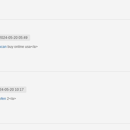
2024-05-20 05:49
lucan
buy online usa</a>
24-05-20 10:17
ofen
2</a>