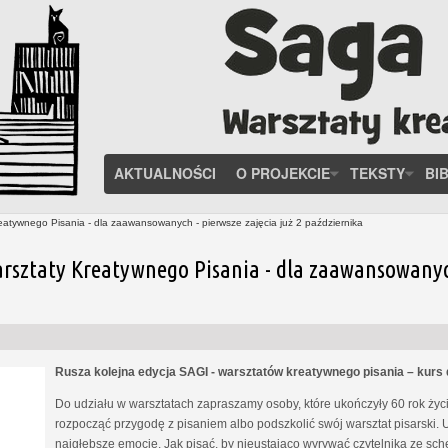
AKTUALNOŚCI
O PROJEKCIE
TEKSTY
BI
eatywnego Pisania - dla zaawansowanych - pierwsze zajęcia już 2 października
rsztaty Kreatywnego Pisania - dla zaawansowanych 
Rusza kolejna edycja SAGI - warsztatów kreatywnego pisania – kur
Do udziału w warsztatach zapraszamy osoby, które ukończyły 60 rok życia
rozpocząć przygodę z pisaniem albo podszkolić swój warsztat pisarski. 
najgłębsze emocje. Jak pisać, by nieustająco wyrywać czytelnika ze s