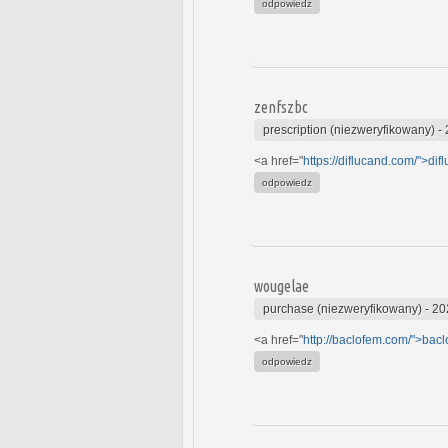
odpowiedz
zenfszbc
prescription (niezweryfikowany)
-
<a href="
https://diflucand.com/">dif
odpowiedz
wougelae
purchase (niezweryfikowany)
-
20
<a href="
http://baclofem.com/">bacl
odpowiedz