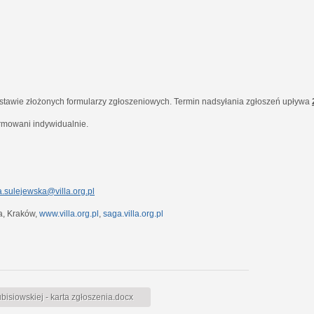
dstawie złożonych formularzy zgłoszeniowych. Termin nadsyłania zgłoszeń upływa
ormowani indywidualnie.
.sulejewska@villa.org.pl
7a, Kraków,
www.villa.org.pl
,
saga.villa.org.pl
siowskiej - karta zgłoszenia.docx