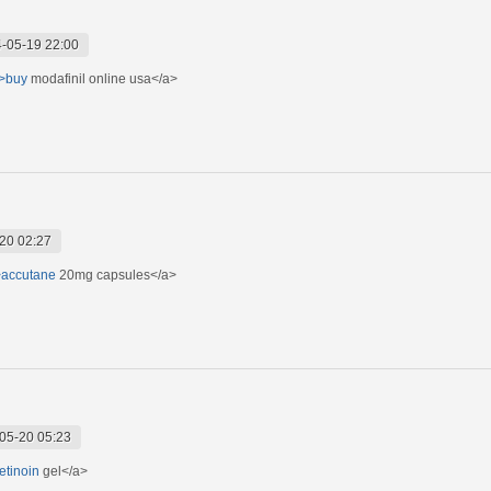
-05-19 22:00
">buy
modafinil online usa</a>
20 02:27
">accutane
20mg capsules</a>
05-20 05:23
retinoin
gel</a>