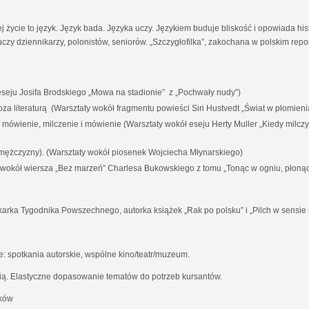
ej życie to język. Język bada. Języka uczy. Językiem buduje bliskość i opowiada his
czy dziennikarzy, polonistów, seniorów. „Szczygłofilka”, zakochana w polskim rep
eju Josifa Brodskiego „Mowa na stadionie” z „Pochwały nudy”)
i poza literaturą (Warsztaty wokół fragmentu powieści Siri Hustvedt „Świat w płomieni
a mówienie, milczenie i mówienie (Warsztaty wokół eseju Herty Muller „Kiedy milc
 mężczyzny). (Warsztaty wokół piosenek Wojciecha Młynarskiego)
y wokół wiersza „Bez marzeń” Charlesa Bukowskiego z tomu „Tonąc w ogniu, płoną
karka Tygodnika Powszechnego, autorka książek „Rak po polsku” i „Pilch w sensie 
 spotkania autorskie, wspólne kino/teatr/muzeum.
ią. Elastyczne dopasowanie tematów do potrzeb kursantów.
aków