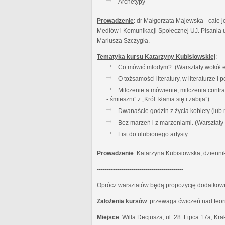
Archetypy
Prowadzenie
: dr Małgorzata Majewska - całe j
Mediów i Komunikacji Społecznej UJ. Pisania u
Mariusza Szczygła.
Tematyka kursu Katarzyny Kubisiowskiej
:
Co mówić młodym? (Warsztaty wokół es
O tożsamości literatury, w literaturze 
Milczenie a mówienie, milczenia contr
- śmieszni” z „Król kłania się i zabija”)
Dwanaście godzin z życia kobiety (lub
Bez marzeń i z marzeniami. (Warsztat
List do ulubionego artysty.
Prowadzenie
: Katarzyna Kubisiowska, dzienni
-------------------------------------------
Oprócz warsztatów będą propozycję dodatkowe:
Założenia kursów
: przewaga ćwiczeń nad teor
Miejsce
: Willa Decjusza, ul. 28. Lipca 17a, Kr