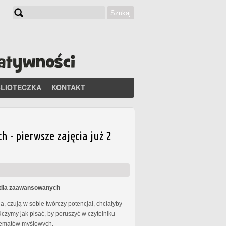
Szukaj
Formularz wyszukiwania
BLIOTECZKA
KONTAKT
- pierwsze zajęcia już 2
s dla zaawansowanych
, czują w sobie twórczy potencjał, chciałyby
Uczymy jak pisać, by poruszyć w czytelniku
chematów myślowych.