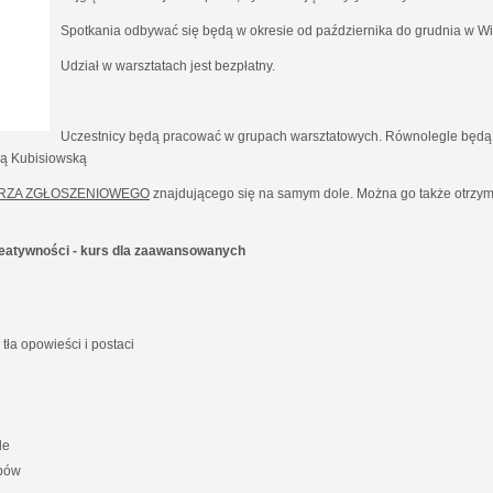
Spotkania odbywać się będą w okresie od października do grudnia w Wil
Udział w warsztatach jest bezpłatny.
Uczestnicy będą pracować w grupach warsztatowych. Równolegle będą 
ną Kubisiowską
RZA ZGŁOSZENIOWEGO
znajdującego się na samym dole. Można go także otrzyma
kreatywności - kurs dla zaawansowanych
ła opowieści i postaci
le
ypów