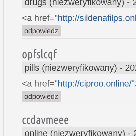
drugs (niezweryfikowany)
-
<a href="
http://sildenafilps.o
odpowiedz
opfslcqf
pills (niezweryfikowany)
-
20
<a href="
http://ciproo.online/
odpowiedz
ccdavmeee
online (niezweryfikowany)
-