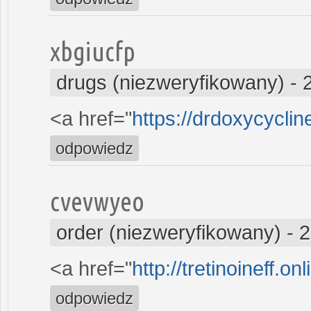
xbgiucfp
drugs (niezweryfikowany)
-
<a href="
https://drdoxycyclin
odpowiedz
cvevwyeo
order (niezweryfikowany)
-
2
<a href="
http://tretinoineff.onl
odpowiedz