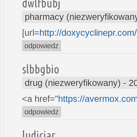
dwlfbubj
pharmacy (niezweryfikowan
[url=
http://doxycyclinepr.com
odpowiedz
slbbgbio
drug (niezweryfikowany)
-
2
<a href="
https://avermox.co
odpowiedz
ludiciar