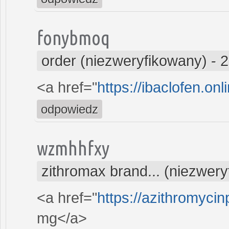
fonybmoq
order (niezweryfikowany)
-
2
<a href="
https://ibaclofen.onl
odpowiedz
wzmhhfxy
zithromax brand... (niezwer
<a href="
https://azithromycin
mg</a>