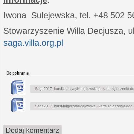
Iwona Sulejewska, tel. +48 502 5
Stowarzyszenie Willa Decjusza, ul
saga.villa.org.pl
Do pobrania:
Saga2017_kursKatarzynyKubisiowskiej - karta zgłoszenia.d
Saga2017_kursMałgorzataMajewska - karta zgłoszenia.doc
Dodaj komentarz