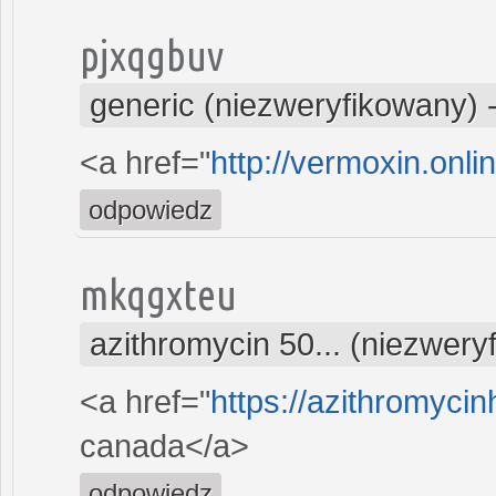
pjxqgbuv
generic (niezweryfikowany)
<a href="
http://vermoxin.onl
odpowiedz
mkqgxteu
azithromycin 50... (niezwery
<a href="
https://azithromyci
canada</a>
odpowiedz