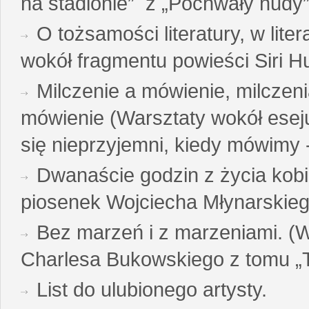
na stadionie” z „Pochwały nudy”
O tożsamości literatury, w liter
wokół fragmentu powieści Siri H
Milczenie a mówienie, milczeni
mówienie (Warsztaty wokół esej
się nieprzyjemni, kiedy mówimy - 
Dwanaście godzin z życia kobi
piosenek Wojciecha Młynarskie
Bez marzeń i z marzeniami. (
Charlesa Bukowskiego z tomu „T
List do ulubionego artysty.