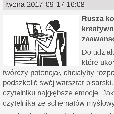
Iwona
2017-09-17 16:08
Rusza ko
kreatywn
zaawans
Do udział
które uko
twórczy potencjał, chciałyby roz
podszkolić swój warsztat pisarski
czytelniku najgłębsze emocje. Ja
czytelnika ze schematów myślow