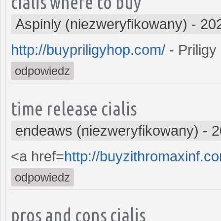
cialis where to buy
Aspinly (niezweryfikowany)
-
20
http://buypriligyhop.com/
- Priligy
odpowiedz
time release cialis
endeaws (niezweryfikowany)
-
2
<a href=
http://buyzithromaxinf.
odpowiedz
pros and cons cialis