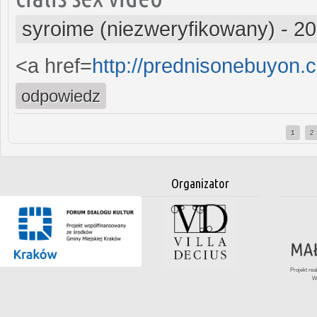
syroime (niezweryfikowany)
-
20
<a href=
http://prednisonebuyon
odpowiedz
1
2
Strony
Organizator
Projekt re
W