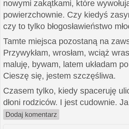
nowymi zakątkami, które wywołują
powierzchownie. Czy kiedyś zasymil
czy to tylko błogosławieństwo mło
Tamte miejsca pozostaną na zawsz
Przywykłam, wrosłam, wciąż wras
maluję, bywam, latem układam pol
Cieszę się, jestem szczęśliwa.
Czasem tylko, kiedy spaceruję uli
dłoni rodziców. I jest cudownie. J
Dodaj komentarz