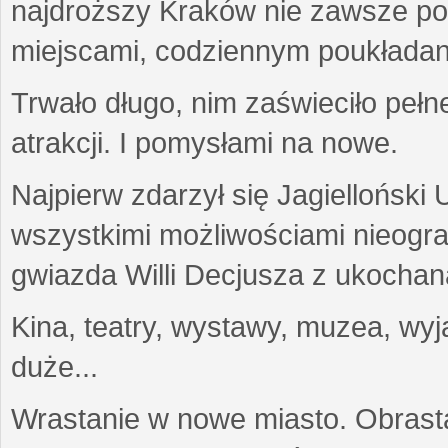
najdroższy Kraków nie zawsze potr
miejscami, codziennym poukładan
Trwało długo, nim zaświeciło pełn
atrakcji. I pomysłami na nowe.
Najpierw zdarzył się Jagielloński
wszystkimi możliwościami nieogr
gwiazda Willi Decjusza z ukochaną
Kina, teatry, wystawy, muzea, wyja
duże...
Wrastanie w nowe miasto. Obras