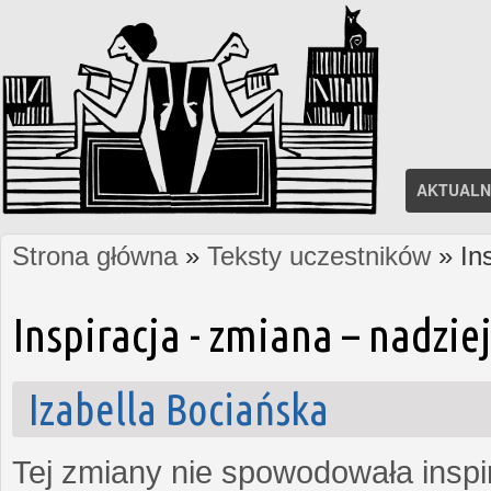
AKTUALN
Strona główna
»
Teksty uczestników
» In
Jesteś tutaj
Inspiracja - zmiana – nadzi
Izabella Bociańska
Tej zmiany nie spowodowała inspi