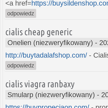
<a href=
https://buysildenshop.c
odpowiedz
cialis cheap generic
Onelien (niezweryfikowany)
-
20
http://buytadalafshop.com/
- Ciali
odpowiedz
cialis viagra ranbaxy
Smularp (niezweryfikowany)
-
2
https://buypropeciaon.com/
- pro