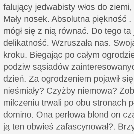
falujący jedwabisty włos do ziemi,
Mały nosek. Absolutna piękność . 
mógł się z nią równać. Do tego ta
delikatność. Wzruszała nas. Swo
kroku. Biegając po całym ogrodzi
podziw sąsiadów zainteresowanych
dzień. Za ogrodzeniem pojawił się 
nieśmiały? Czyżby niemowa? Zoba
milczeniu trwali po obu stronach p
domino. Ona perłowa blond on cz
ją ten obwieś zafascynował?. Brz