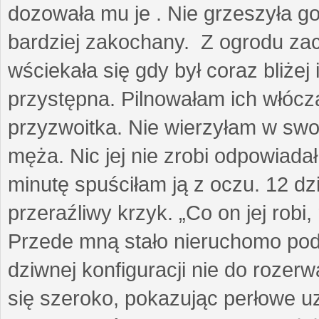
dozowała mu je . Nie grzeszyła go
bardziej zakochany. Z ogrodu za
wściekała się gdy był coraz bliżej i
przystępna. Pilnowałam ich włóczą
przyzwoitka. Nie wierzyłam w sw
męża. Nic jej nie zrobi odpowiadał
minutę spuściłam ją z oczu. 12 dz
przeraźliwy krzyk. „Co on jej robi,
Przede mną stało nieruchomo pod
dziwnej konfiguracji nie do rozerw
się szeroko, pokazując perłowe u