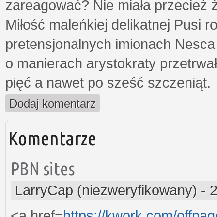
zareagować? Nie miała przecież ż
Miłość maleńkiej delikatnej Pusi
pretensjonalnych imionach Nesca
o manierach arystokraty przetrwa
pięć a nawet po sześć szczeniąt.
Dodaj komentarz
Komentarze
PBN sites
LarryCap (niezweryfikowany)
-
2
<a href=
https://kwork.com/offp