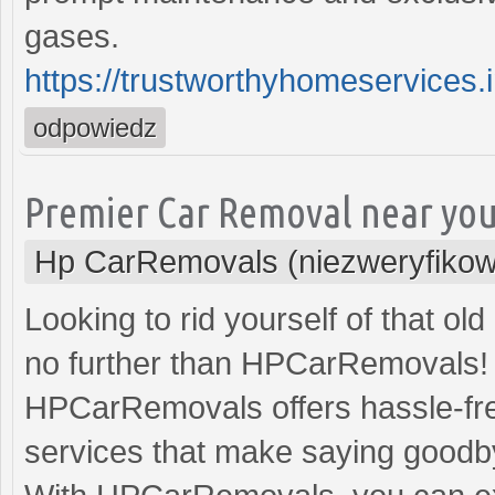
gases.
https://trustworthyhomeservices.in
odpowiedz
Premier Car Removal near yo
Hp CarRemovals (niezweryfiko
Looking to rid yourself of that ol
no further than HPCarRemovals! 
HPCarRemovals offers hassle-free
services that make saying goodb