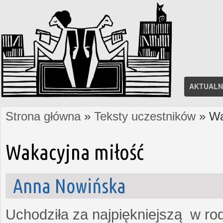
AKTUALN
Strona główna
»
Teksty uczestników
» Wa
Jesteś tutaj
Wakacyjna miłość
Anna Nowińska
Uchodziła za najpiękniejszą w rod