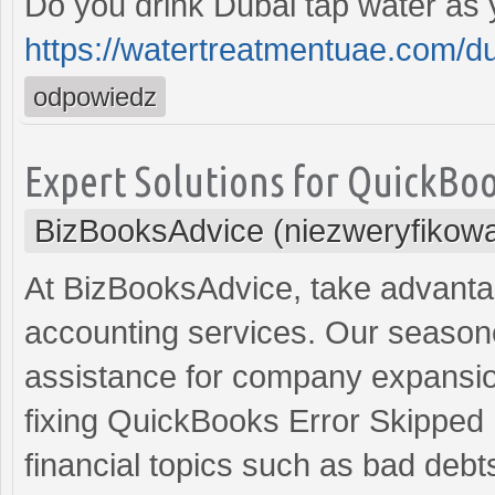
Do you drink Dubai tap water as 
https://watertreatmentuae.com/du
odpowiedz
Expert Solutions for QuickBoo
BizBooksAdvice (niezweryfikow
At BizBooksAdvice, take advanta
accounting services. Our season
assistance for company expansi
fixing QuickBooks Error Skipped 
financial topics such as bad debts,