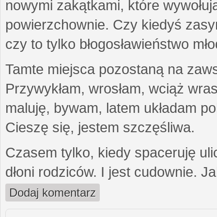
nowymi zakątkami, które wywołują
powierzchownie. Czy kiedyś zasymil
czy to tylko błogosławieństwo mło
Tamte miejsca pozostaną na zawsz
Przywykłam, wrosłam, wciąż wras
maluję, bywam, latem układam pol
Cieszę się, jestem szczęśliwa.
Czasem tylko, kiedy spaceruję uli
dłoni rodziców. I jest cudownie. J
Dodaj komentarz