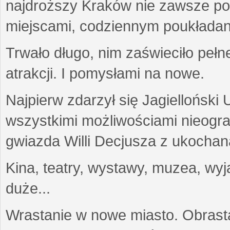
najdroższy Kraków nie zawsze potr
miejscami, codziennym poukładan
Trwało długo, nim zaświeciło pełn
atrakcji. I pomysłami na nowe.
Najpierw zdarzył się Jagielloński
wszystkimi możliwościami nieogr
gwiazda Willi Decjusza z ukochaną
Kina, teatry, wystawy, muzea, wyja
duże...
Wrastanie w nowe miasto. Obras