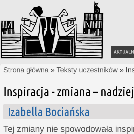
AKTUALN
Strona główna
»
Teksty uczestników
» In
Jesteś tutaj
Inspiracja - zmiana – nadzi
Izabella Bociańska
Tej zmiany nie spowodowała inspi