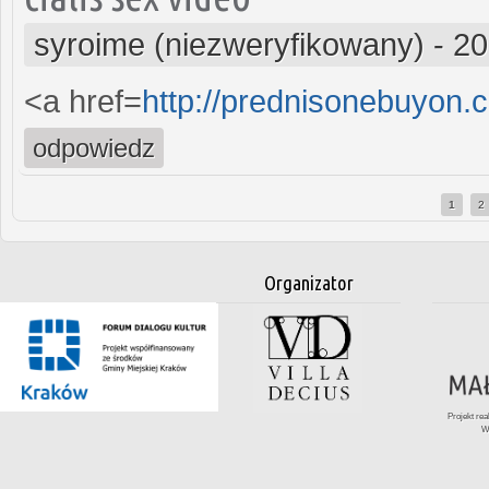
syroime (niezweryfikowany)
-
20
<a href=
http://prednisonebuyon
odpowiedz
1
2
Strony
Organizator
Projekt re
W