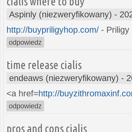
cialis where to buy
Aspinly (niezweryfikowany)
-
20
http://buypriligyhop.com/
- Priligy
odpowiedz
time release cialis
endeaws (niezweryfikowany)
-
2
<a href=
http://buyzithromaxinf.
odpowiedz
pros and cons cialis