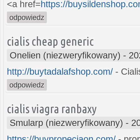
<a href=
https://buysildenshop.c
odpowiedz
cialis cheap generic
Onelien (niezweryfikowany)
-
20
http://buytadalafshop.com/
- Ciali
odpowiedz
cialis viagra ranbaxy
Smularp (niezweryfikowany)
-
2
https://buypropeciaon.com/
- pro