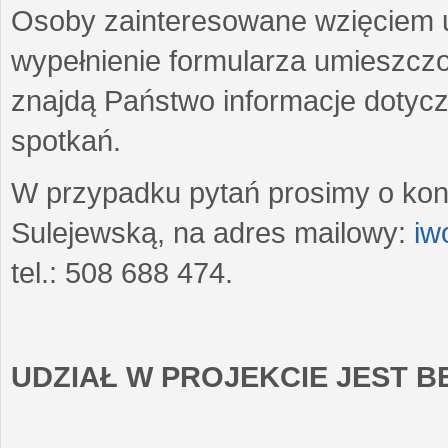
Osoby zainteresowane wzięciem u
wypełnienie formularza umieszczo
znajdą Państwo informacje dotyc
spotkań.
W przypadku pytań prosimy o kon
Sulejewską, na adres mailowy:
iw
tel.: 508 688 474.
UDZIAŁ W PROJEKCIE JEST 