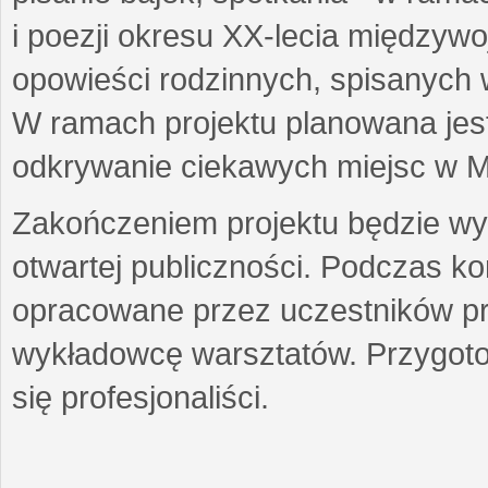
i poezji okresu XX-lecia międzyw
opowieści rodzinnych, spisanych
W ramach projektu planowana jest
odkrywanie ciekawych miejsc w M
Zakończeniem projektu będzie wys
otwartej publiczności. Podczas k
opracowane przez uczestników p
wykładowcę warsztatów. Przygot
się profesjonaliści.