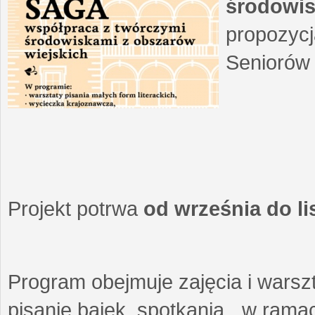
środowis
propozycj
Seniorów 
Projekt potrwa
od września do l
Program obejmuje zajęcia i warszt
pisanie bajek, spotkania w ramach