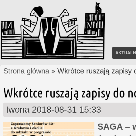
AKTUALN
Strona główna
» Wkrótce ruszają zapisy
Jesteś tutaj
Wkrótce ruszają zapisy do 
Iwona
2018-08-31 15:33
SAGA – w