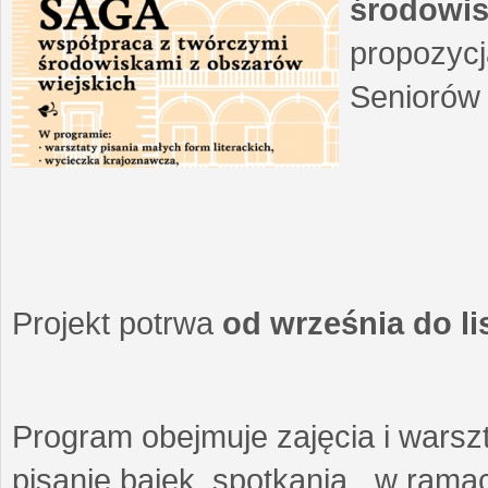
środowis
propozycj
Seniorów 
Projekt potrwa
od września do l
Program obejmuje zajęcia i warszt
pisanie bajek, spotkania w ramach