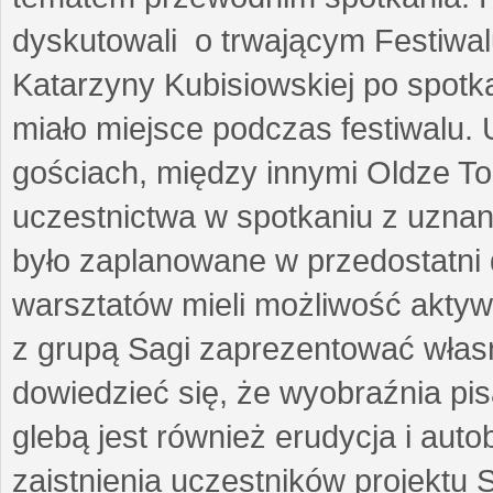
dyskutowali o trwającym Festiwal
Katarzyny Kubisiowskiej po spotk
miało miejsce podczas festiwalu. 
gościach, między innymi Oldze T
uczestnictwa w spotkaniu z uznaną
było zaplanowane w przedostatni 
warsztatów mieli możliwość aktyw
z grupą Sagi zaprezentować własne
dowiedzieć się, że wyobraźnia pisa
glebą jest również erudycja i auto
zaistnienia uczestników projektu 