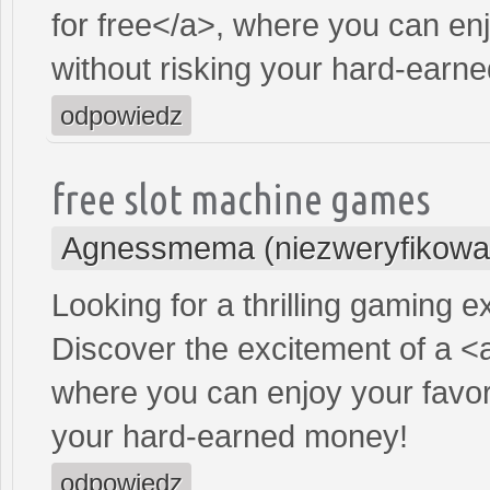
for free</a>, where you can en
without risking your hard-earn
odpowiedz
free slot machine games
Agnessmema (niezweryfikowa
Looking for a thrilling gaming 
Discover the excitement of a <
where you can enjoy your favor
your hard-earned money!
odpowiedz