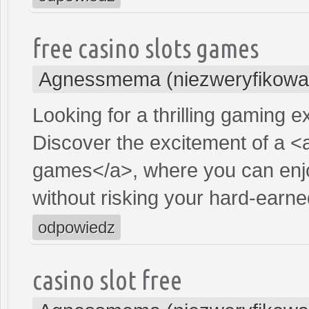
free casino slots games
Agnessmema (niezweryfikowa
Looking for a thrilling gaming 
Discover the excitement of a <
games</a>, where you can enjo
without risking your hard-earn
odpowiedz
casino slot free