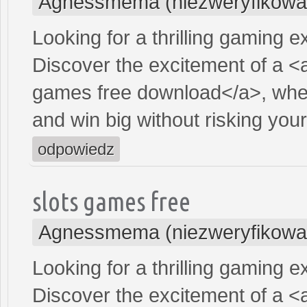
Agnessmema (niezweryfikowa
Looking for a thrilling gaming 
Discover the excitement of a <
games free download</a>, wher
and win big without risking yo
odpowiedz
slots games free
Agnessmema (niezweryfikowa
Looking for a thrilling gaming 
Discover the excitement of a <