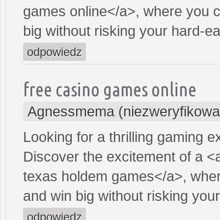
games online</a>, where you c
big without risking your hard-
odpowiedz
free casino games online
Agnessmema (niezweryfikowa
Looking for a thrilling gaming 
Discover the excitement of a <
texas holdem games</a>, where
and win big without risking yo
odpowiedz