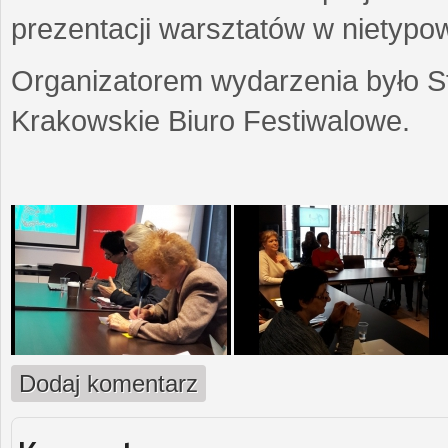
prezentacji warsztatów w nietypow
Organizatorem wydarzenia było S
Krakowskie Biuro Festiwalowe.
Dodaj komentarz