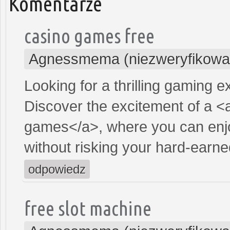
Komentarze
casino games free
Agnessmema (niezweryfikowa
Looking for a thrilling gaming 
Discover the excitement of a <
games</a>, where you can enjo
without risking your hard-earn
odpowiedz
free slot machine