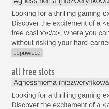
Agnessmema (niezweryfikowa
Looking for a thrilling gaming 
Discover the excitement of a <
free casino</a>, where you can
without risking your hard-earn
odpowiedz
all free slots
Agnessmema (niezweryfikowa
Looking for a thrilling gaming 
Discover the excitement of a <