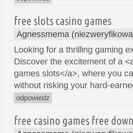
free slots casino games
Agnessmema (niezweryfikowa
Looking for a thrilling gaming 
Discover the excitement of a <
games slots</a>, where you ca
without risking your hard-earn
odpowiedz
free casino games free dow