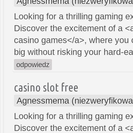
Agnessmema (niezweryfikowa
Looking for a thrilling gaming 
Discover the excitement of a <
casino games</a>, where you c
big without risking your hard-
odpowiedz
casino slot free
Agnessmema (niezweryfikowa
Looking for a thrilling gaming 
Discover the excitement of a <