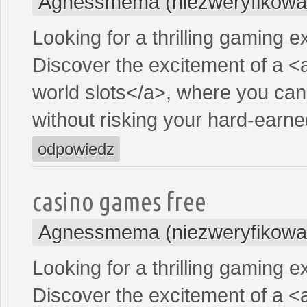
Agnessmema (niezweryfikowa
Looking for a thrilling gaming 
Discover the excitement of a <
world slots</a>, where you can
without risking your hard-earn
odpowiedz
casino games free
Agnessmema (niezweryfikowa
Looking for a thrilling gaming 
Discover the excitement of a <