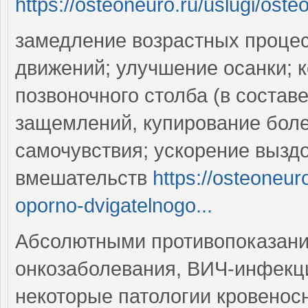
https://osteoneuro.ru/uslugi/oste
замедление возрастных процес
движений; улучшение осанки; 
позвоночного столба (в состав
защемлений, купирование бол
самочувствия; ускорение вызд
вмешательств
https://osteoneur
oporno-dvigatelnogo...
Абсолютными противопоказани
онкозаболевания, ВИЧ-инфекци
некоторые патологии кровенос