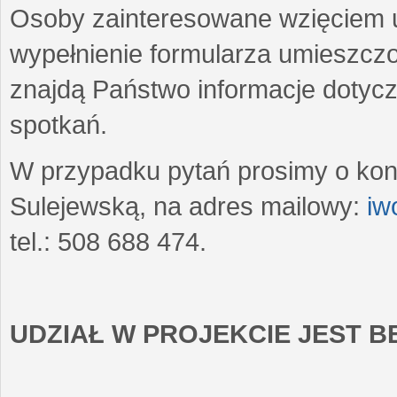
Osoby zainteresowane wzięciem u
wypełnienie formularza umieszczo
znajdą Państwo informacje dotyc
spotkań.
W przypadku pytań prosimy o kon
Sulejewską, na adres mailowy:
iw
tel.: 508 688 474.
UDZIAŁ W PROJEKCIE JEST 