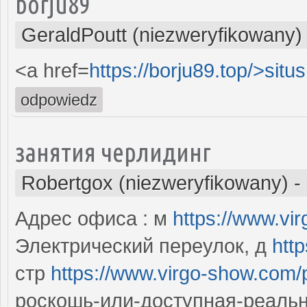
borju89
GeraldPoutt (niezweryfikowany)
<a href=
https://borju89.top/>situs
odpowiedz
занятия черлидинг
Robertgox (niezweryfikowany)
-
Адрес офиса : м
https://www.vi
Электрический переулок, д
htt
стр
https://www.virgo-show.com/
роскошь-или-доступная-реально