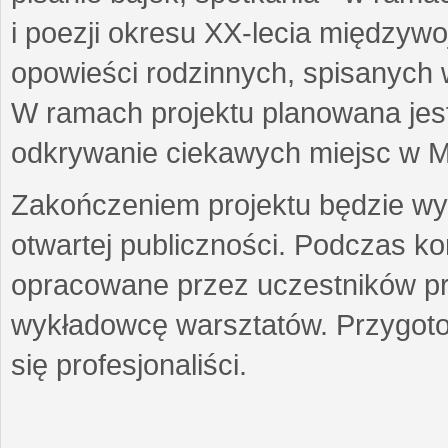
i poezji okresu XX-lecia międzyw
opowieści rodzinnych, spisanych
W ramach projektu planowana jest
odkrywanie ciekawych miejsc w M
Zakończeniem projektu będzie wys
otwartej publiczności. Podczas k
opracowane przez uczestników p
wykładowcę warsztatów. Przygot
się profesjonaliści.