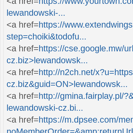
<a href=
https://www.yourtown.com
lewandowski-...
<a href=
https://www.extendwing
step=choiki&todofu...
<a href=
https://cse.google.mw/ur
cz.biz>lewandowsk...
<a href=
http://n2ch.net/x?u=http
cz.biz&guid=ON>lewandowsk...
<a href=
http://gmina.fairplay.pl/
lewandowski-cz.bi...
<a href=
https://m.dpsee.com/mem
noMemberOrder=&amp;returnUrl=