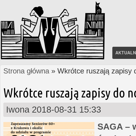
AKTUALN
Strona główna
» Wkrótce ruszają zapisy
Jesteś tutaj
Wkrótce ruszają zapisy do 
Iwona
2018-08-31 15:33
SAGA – w