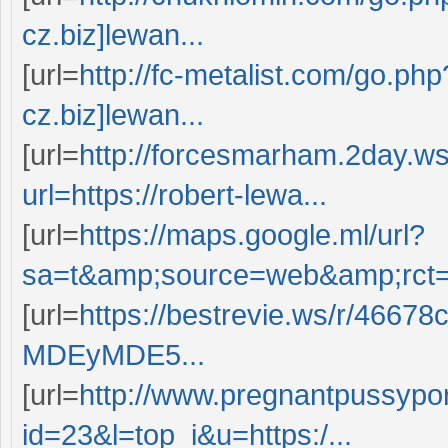
cz.biz]lewan...
[url=
http://fc-metalist.com/go.ph
cz.biz]lewan...
[url=
http://forcesmarham.2day.w
url=https://robert-lewa...
[url=
https://maps.google.ml/url?
sa=t&amp;source=web&amp;rct=j&
[url=
https://bestrevie.ws/r/466
MDEyMDE5...
[url=
http://www.pregnantpussypor
id=23&l=top_i&u=https:/...