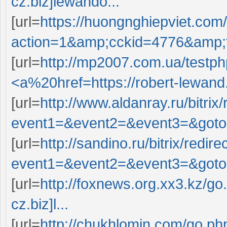
cz.biz]lewando...
[url=
https://huongnghiepviet.com
action=1&amp;cckid=4776&amp;t
[url=
http://mp2007.com.ua/tes
<a%20href=https://robert-lewand.
[url=
http://www.aldanray.ru/bitrix
event1=&event2=&event3=&goto=
[url=
http://sandino.ru/bitrix/redir
event1=&event2=&event3=&goto=
[url=
http://foxnews.org.xx3.kz/go
cz.biz]l...
[url=
http://chukhlomin.com/go.php