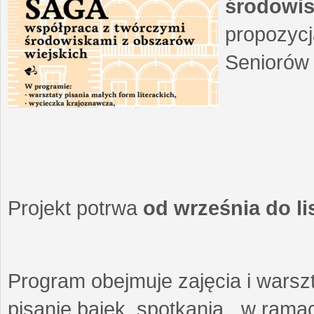
środowis
propozycj
Seniorów 
Projekt potrwa
od września do l
Program obejmuje zajęcia i warszt
pisanie bajek, spotkania w ramach