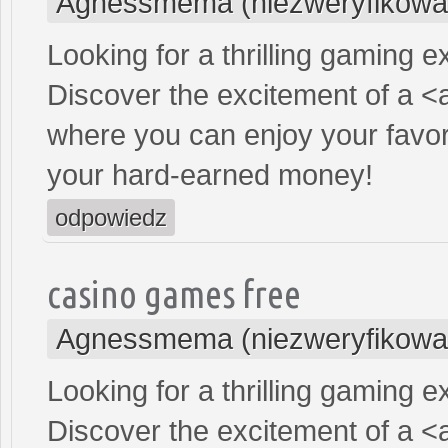
Agnessmema (niezweryfikowa
Looking for a thrilling gaming 
Discover the excitement of a <
where you can enjoy your favor
your hard-earned money!
odpowiedz
casino games free
Agnessmema (niezweryfikowa
Looking for a thrilling gaming 
Discover the excitement of a <