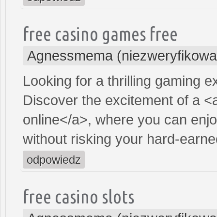
free casino games free
Agnessmema (niezweryfikowa
Looking for a thrilling gaming 
Discover the excitement of a <
online</a>, where you can enjo
without risking your hard-earn
odpowiedz
free casino slots