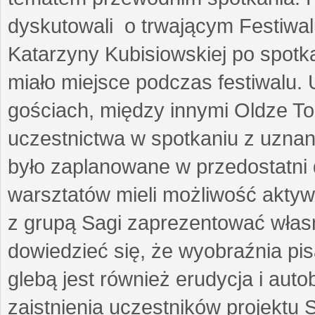
dyskutowali o trwającym Festiwal
Katarzyny Kubisiowskiej po spotk
miało miejsce podczas festiwalu. 
gościach, między innymi Oldze T
uczestnictwa w spotkaniu z uznaną
było zaplanowane w przedostatni 
warsztatów mieli możliwość aktyw
z grupą Sagi zaprezentować własne
dowiedzieć się, że wyobraźnia pisa
glebą jest również erudycja i auto
zaistnienia uczestników projektu 