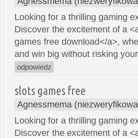
Agnessmema (niezweryfikowa
Looking for a thrilling gaming 
Discover the excitement of a <
games free download</a>, wher
and win big without risking yo
odpowiedz
slots games free
Agnessmema (niezweryfikowa
Looking for a thrilling gaming 
Discover the excitement of a <