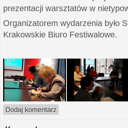
prezentacji warsztatów w nietypow
Organizatorem wydarzenia było S
Krakowskie Biuro Festiwalowe.
Dodaj komentarz