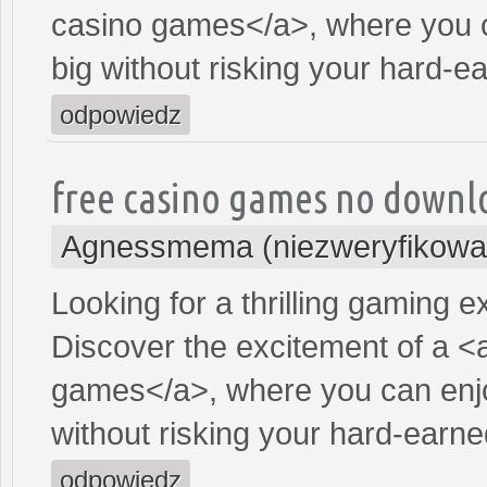
casino games</a>, where you c
big without risking your hard-
odpowiedz
free casino games no downl
Agnessmema (niezweryfikowa
Looking for a thrilling gaming 
Discover the excitement of a <
games</a>, where you can enjo
without risking your hard-earn
odpowiedz