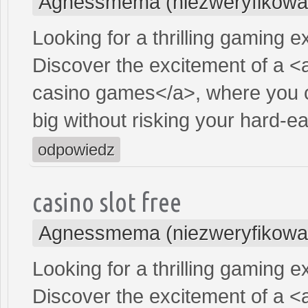
Agnessmema (niezweryfikowa
Looking for a thrilling gaming 
Discover the excitement of a <
casino games</a>, where you c
big without risking your hard-
odpowiedz
casino slot free
Agnessmema (niezweryfikowa
Looking for a thrilling gaming 
Discover the excitement of a <