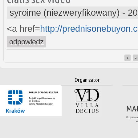
syroime (niezweryfikowany)
-
20
<a href=
http://prednisonebuyon
odpowiedz
1
2
Strony
Organizator
Projekt re
W