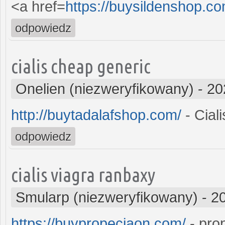
<a href=
https://buysildenshop.c
odpowiedz
cialis cheap generic
Onelien (niezweryfikowany)
-
20
http://buytadalafshop.com/
- Ciali
odpowiedz
cialis viagra ranbaxy
Smularp (niezweryfikowany)
-
2
https://buypropeciaon.com/
- pro