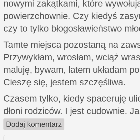
nowymi zakątkami, które wywołują
powierzchownie. Czy kiedyś zasymil
czy to tylko błogosławieństwo mło
Tamte miejsca pozostaną na zawsz
Przywykłam, wrosłam, wciąż wras
maluję, bywam, latem układam pol
Cieszę się, jestem szczęśliwa.
Czasem tylko, kiedy spaceruję uli
dłoni rodziców. I jest cudownie. J
Dodaj komentarz