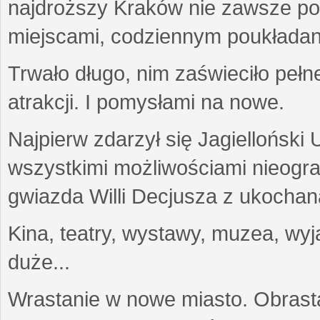
najdroższy Kraków nie zawsze potr
miejscami, codziennym poukładan
Trwało długo, nim zaświeciło pełn
atrakcji. I pomysłami na nowe.
Najpierw zdarzył się Jagielloński
wszystkimi możliwościami nieogr
gwiazda Willi Decjusza z ukochaną
Kina, teatry, wystawy, muzea, wyja
duże...
Wrastanie w nowe miasto. Obras