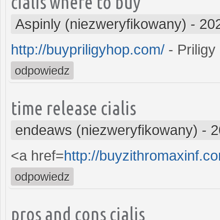
cialis where to buy
Aspinly (niezweryfikowany)
-
20
http://buypriligyhop.com/
- Priligy
odpowiedz
time release cialis
endeaws (niezweryfikowany)
-
2
<a href=
http://buyzithromaxinf.
odpowiedz
pros and cons cialis