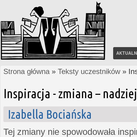
AKTUALN
Strona główna
»
Teksty uczestników
» In
Jesteś tutaj
Inspiracja - zmiana – nadzi
Izabella Bociańska
Tej zmiany nie spowodowała inspi