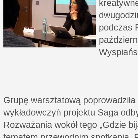
kreatywne
dwugodzin
podczas F
październ
Wyspiańsk
Grupę warsztatową poprowadziła 
wykładowczyń projektu Saga odby
Rozważania wokół tego „Gdzie biją
tematem przewodnim spotkania. 