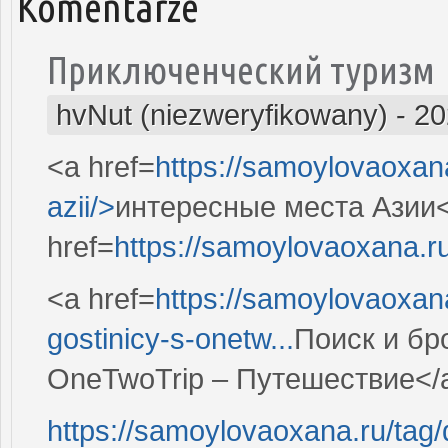
Komentarze
Приключенческий туризм
hvNut (niezweryfikowany)
-
20
<a href=
https://samoylovaoxan
azii/>
интересные места Азии<
href=
https://samoylovaoxana.r
<a href=
https://samoylovaoxana.
gostinicy-s-onetw...
Поиск и бр
OneTwoTrip – Путешествие</
https://samoylovaoxana.ru/tag/d