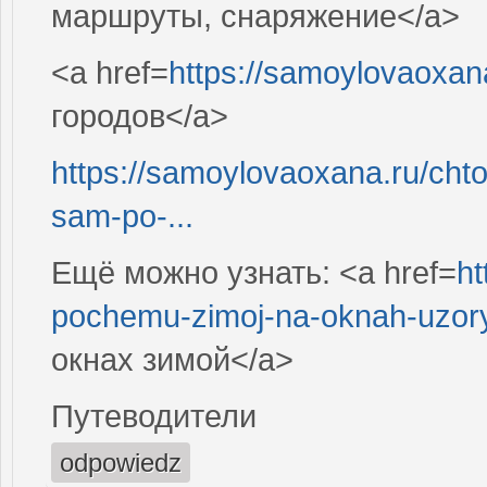
маршруты, снаряжение</a>
<a href=
https://samoylovaoxan
городов</a>
https://samoylovaoxana.ru/chto
sam-po-...
Ещё можно узнать: <a href=
ht
pochemu-zimoj-na-oknah-uzory
окнах зимой</a>
Путеводители
odpowiedz