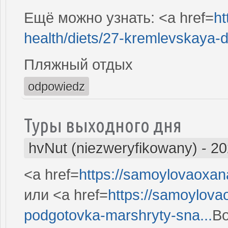
Ещё можно узнать: <a href=
ht
health/diets/27-kremlevskaya-di
Пляжный отдых
odpowiedz
Туры выходного дня
hvNut (niezweryfikowany)
-
20
<a href=
https://samoylovaoxan
или <a href=
https://samoylova
podgotovka-marshryty-sna...
Во