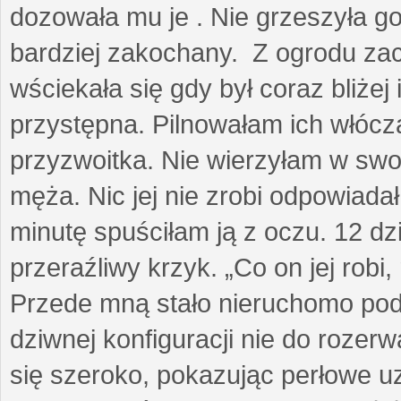
dozowała mu je . Nie grzeszyła go
bardziej zakochany. Z ogrodu za
wściekała się gdy był coraz bliżej i
przystępna. Pilnowałam ich włóczą
przyzwoitka. Nie wierzyłam w sw
męża. Nic jej nie zrobi odpowiadał
minutę spuściłam ją z oczu. 12 dz
przeraźliwy krzyk. „Co on jej robi,
Przede mną stało nieruchomo pod
dziwnej konfiguracji nie do rozerw
się szeroko, pokazując perłowe u