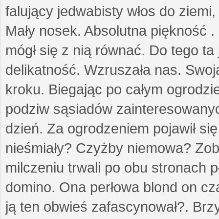
falujący jedwabisty włos do ziemi,
Mały nosek. Absolutna piękność . 
mógł się z nią równać. Do tego ta
delikatność. Wzruszała nas. Swo
kroku. Biegając po całym ogrodzi
podziw sąsiadów zainteresowanych
dzień. Za ogrodzeniem pojawił się 
nieśmiały? Czyżby niemowa? Zoba
milczeniu trwali po obu stronach p
domino. Ona perłowa blond on cz
ją ten obwieś zafascynował?. Brz