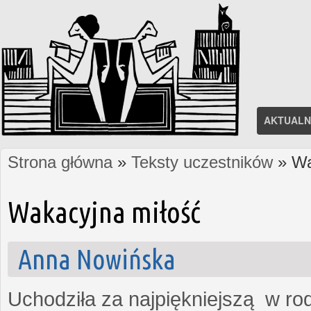
AKTUALN
Strona główna
»
Teksty uczestników
» Wa
Jesteś tutaj
Wakacyjna miłość
Anna Nowińska
Uchodziła za najpiękniejszą w rod