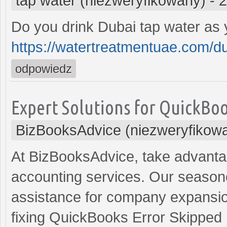
tap water (niezweryfikowany)
-
2
Do you drink Dubai tap water as 
https://watertreatmentuae.com/du
odpowiedz
Expert Solutions for QuickBoo
BizBooksAdvice (niezweryfikow
At BizBooksAdvice, take advanta
accounting services. Our season
assistance for company expansi
fixing QuickBooks Error Skipped 