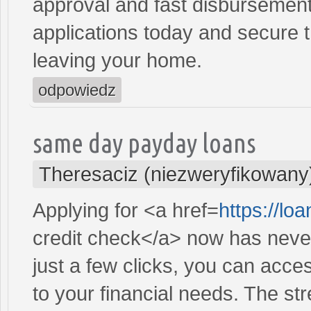
approval and fast disbursement
applications today and secure t
leaving your home.
odpowiedz
same day payday loans
Theresaciz (niezweryfikowany
Applying for <a href=
https://l
credit check</a> now has neve
just a few clicks, you can acce
to your financial needs. The st