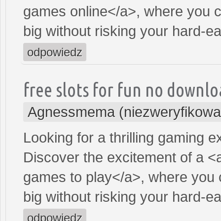
games online</a>, where you c
big without risking your hard-
odpowiedz
free slots for fun no downl
Agnessmema (niezweryfikowa
Looking for a thrilling gaming 
Discover the excitement of a <
games to play</a>, where you 
big without risking your hard-
odpowiedz