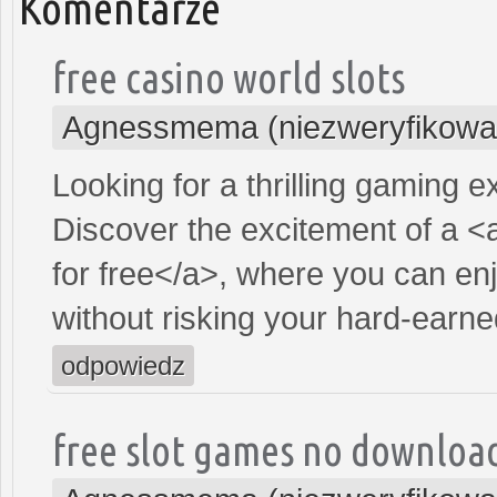
Komentarze
free casino world slots
Agnessmema (niezweryfikowa
Looking for a thrilling gaming 
Discover the excitement of a <
for free</a>, where you can en
without risking your hard-earn
odpowiedz
free slot games no downloa