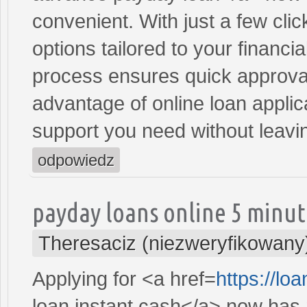
convenient. With just a few cli
options tailored to your financi
process ensures quick approval
advantage of online loan applic
support you need without leav
odpowiedz
payday loans online 5 minut
Theresaciz (niezweryfikowany
Applying for <a href=
https://l
loan instant cash</a> now has 