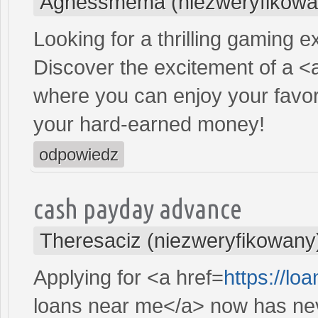
Agnessmema (niezweryfikowa
Looking for a thrilling gaming 
Discover the excitement of a <
where you can enjoy your favor
your hard-earned money!
odpowiedz
cash payday advance
Theresaciz (niezweryfikowany
Applying for <a href=
https://l
loans near me</a> now has nev