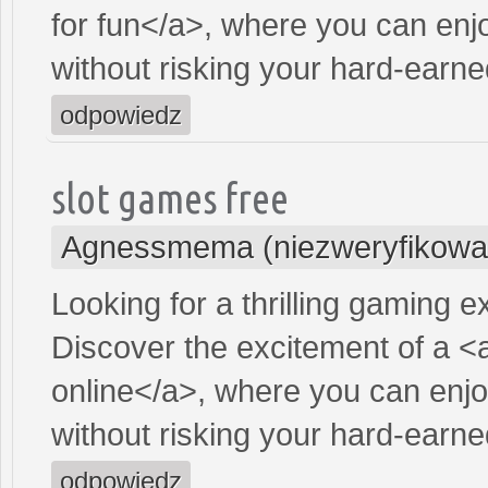
for fun</a>, where you can enj
without risking your hard-earn
odpowiedz
slot games free
Agnessmema (niezweryfikowa
Looking for a thrilling gaming 
Discover the excitement of a <
online</a>, where you can enjo
without risking your hard-earn
odpowiedz