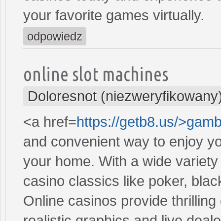
your favorite games virtually.
odpowiedz
online slot machines
Doloresnot (niezweryfikowany
<a href=
https://getb8.us/>gamb
and convenient way to enjoy yo
your home. With a wide variety 
casino classics like poker, bla
Online casinos provide thrillin
realistic graphics and live deale