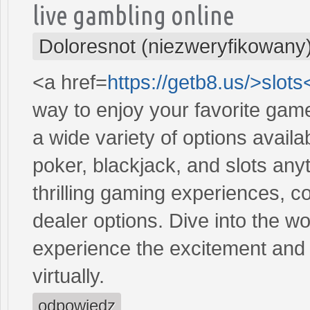
live gambling online
Doloresnot (niezweryfikowany
<a href=
https://getb8.us/>slots
way to enjoy your favorite gam
a wide variety of options availa
poker, blackjack, and slots an
thrilling gaming experiences, co
dealer options. Dive into the w
experience the excitement and 
virtually.
odpowiedz