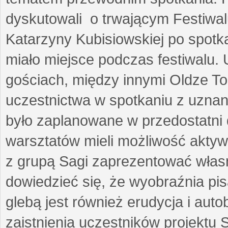
dyskutowali o trwającym Festiwal
Katarzyny Kubisiowskiej po spotk
miało miejsce podczas festiwalu. 
gościach, między innymi Oldze T
uczestnictwa w spotkaniu z uznaną
było zaplanowane w przedostatni 
warsztatów mieli możliwość aktyw
z grupą Sagi zaprezentować własne
dowiedzieć się, że wyobraźnia pisa
glebą jest również erudycja i auto
zaistnienia uczestników projektu 