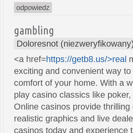
odpowiedz
gambling
Doloresnot (niezweryfikowany
<a href=
https://getb8.us/>real
m
exciting and convenient way to
comfort of your home. With a wi
play casino classics like poker
Online casinos provide thrillin
realistic graphics and live deale
casinos today and experience t