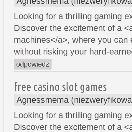
Agnessmema (niezweryfikowa
Looking for a thrilling gaming 
Discover the excitement of a <
machines</a>, where you can e
without risking your hard-earn
odpowiedz
free casino slot games
Agnessmema (niezweryfikowa
Looking for a thrilling gaming 
Discover the excitement of a <