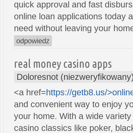
quick approval and fast disbur
online loan applications today 
need without leaving your hom
odpowiedz
real money casino apps
Doloresnot (niezweryfikowany
<a href=
https://getb8.us/>onlin
and convenient way to enjoy yo
your home. With a wide variety 
casino classics like poker, bla