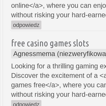
online</a>, where you can enjo
without risking your hard-earn
odpowiedz
free casino games slots
Agnessmema (niezweryfikowa
Looking for a thrilling gaming 
Discover the excitement of a <
games free</a>, where you can
without risking your hard-earn
odpowiedz