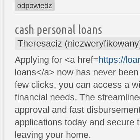
odpowiedz
cash personal loans
Theresaciz (niezweryfikowany
Applying for <a href=
https://lo
loans</a> now has never been e
few clicks, you can access a wi
financial needs. The streamlin
approval and fast disbursement
applications today and secure t
leaving your home.