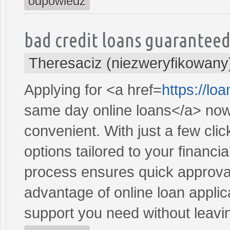
odpowiedz
bad credit loans guarantee
Theresaciz (niezweryfikowany
Applying for <a href=
https://lo
same day online loans</a> now
convenient. With just a few cli
options tailored to your financi
process ensures quick approval
advantage of online loan applic
support you need without leav