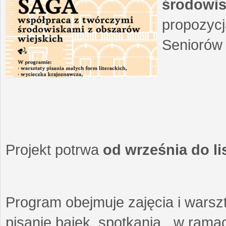
środowis
propozycj
Seniorów 
Projekt potrwa
od września do l
Program obejmuje zajęcia i warszt
pisanie bajek, spotkania w ramach