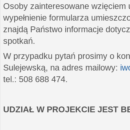
Osoby zainteresowane wzięciem u
wypełnienie formularza umieszczo
znajdą Państwo informacje dotyc
spotkań.
W przypadku pytań prosimy o kon
Sulejewską, na adres mailowy:
iw
tel.: 508 688 474.
UDZIAŁ W PROJEKCIE JEST 