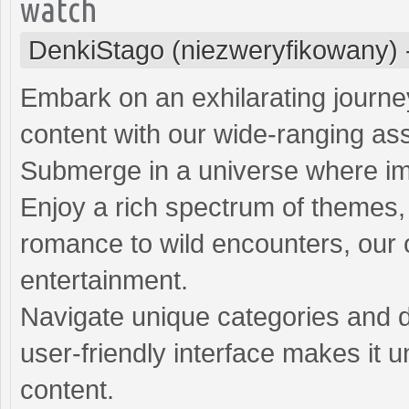
watch
DenkiStago (niezweryfikowany)
Embark on an exhilarating journey
content with our wide-ranging asso
Submerge in a universe where i
Enjoy a rich spectrum of themes, 
romance to wild encounters, our o
entertainment.
Navigate unique categories and d
user-friendly interface makes it 
content.