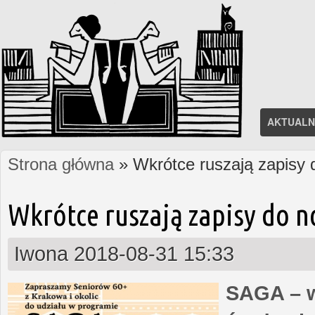
AKTUALN
Strona główna
» Wkrótce ruszają zapisy
Jesteś tutaj
Wkrótce ruszają zapisy do 
Iwona
2018-08-31 15:33
SAGA – w