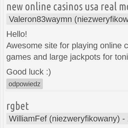
new online casinos usa real 
Valeron83waymn (niezweryfiko
Hello!
Awesome site for playing online c
games and large jackpots for toni
Good luck :)
odpowiedz
rgbet
WilliamFef (niezweryfikowany)
-