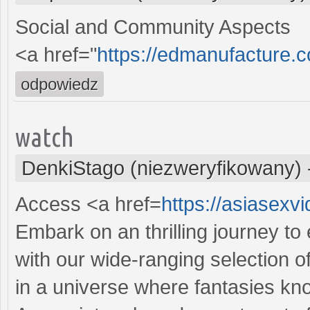
Social and Community Aspects
<a href="
https://edmanufacture.
odpowiedz
watch
DenkiStago (niezweryfikowany)
Access <a href=
https://asiasexv
Embark on an thrilling journey to 
with our wide-ranging selection o
in a universe where fantasies k