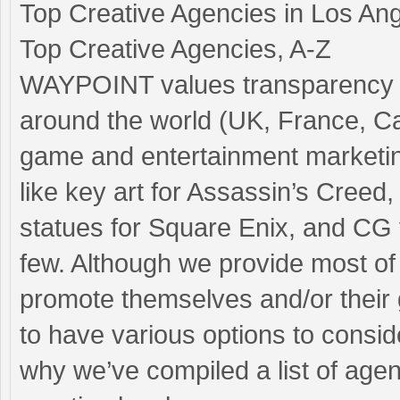
Top Creative Agencies in Los An
Top Creative Agencies, A-Z
WAYPOINT values transparency an
around the world (UK, France, C
game and entertainment marketin
like key art for Assassin’s Creed, 
statues for Square Enix, and CG
few. Although we provide most o
promote themselves and/or thei
to have various options to consid
why we’ve compiled a list of agen