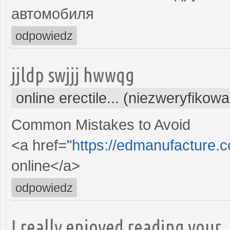
автомобиля
odpowiedz
jjldp swjjj hwwqg
online erectile... (niezweryfikow
Common Mistakes to Avoid
<a href="
https://edmanufacture.
online</a>
odpowiedz
I really enjoyed reading your