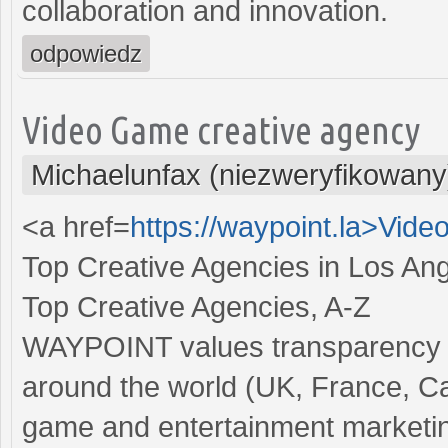
collaboration and innovation.
odpowiedz
Video Game creative agency
Michaelunfax (niezweryfikowany
<a href=
https://waypoint.la>Vide
Top Creative Agencies in Los An
Top Creative Agencies, A-Z
WAYPOINT values transparency an
around the world (UK, France, C
game and entertainment marketin