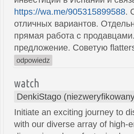
https://wa.me/905315899588
.
отличных вариантов. Отдельн
прямая работа с продавцами.
предложение. Советую flatter
odpowiedz
watch
DenkiStago (niezweryfikowany
Initiate an exciting journey to d
with our diverse array of high-e