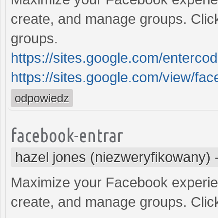
create, and manage groups. Click
groups.
https://sites.google.com/enterco
https://sites.google.com/view/fa
odpowiedz
facebook-entrar
hazel jones (niezweryfikowany)
Maximize your Facebook experien
create, and manage groups. Click