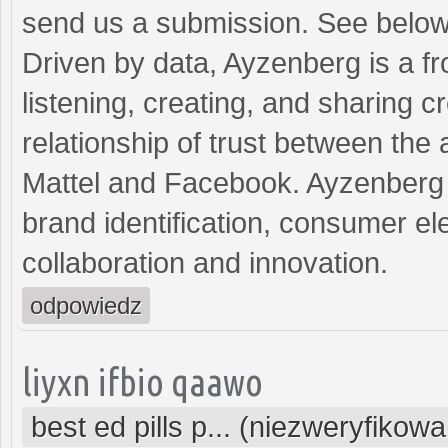
send us a submission. See below t
Driven by data, Ayzenberg is a fro
listening, creating, and sharing c
relationship of trust between the
Mattel and Facebook. Ayzenberg sp
brand identification, consumer ele
collaboration and innovation.
odpowiedz
liyxn ifbio qaawo
best ed pills p... (niezweryfikow