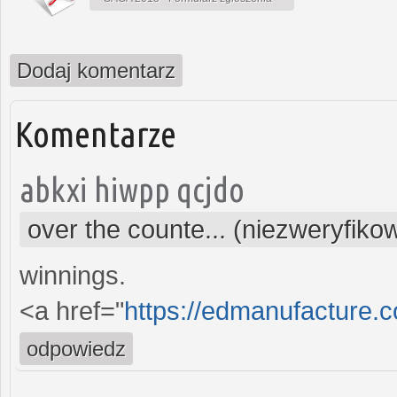
Dodaj komentarz
Komentarze
abkxi hiwpp qcjdo
over the counte... (niezweryfiko
winnings.
<a href="
https://edmanufacture.
odpowiedz