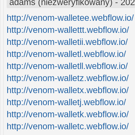
adams (niezweryfikowany)
-
202
http://venom-walletee.webflow.io/
http://venom-wallettt.webflow.io/
http://venom-walletii.webflow.io/
http://venom-walletl.webflow.io/
http://venom-walletll.webflow.io/
http://venom-walletz.webflow.io/
http://venom-walletx.webflow.io/
http://venom-walletj.webflow.io/
http://venom-walletk.webflow.io/
http://venom-walletc.webflow.io/