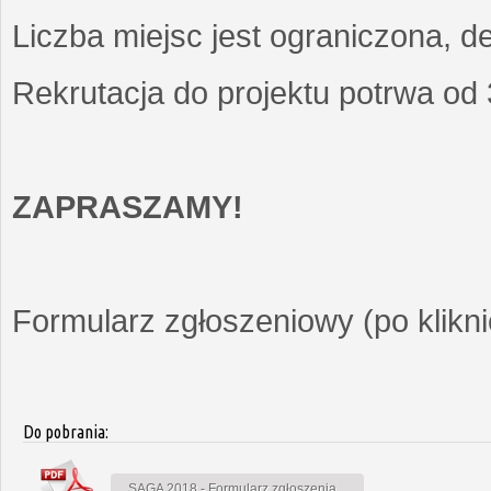
Liczba miejsc jest ograniczona, d
Rekrutacja do projektu potrwa od
ZAPRASZAMY!
Formularz zgłoszeniowy (po kliknię
Do pobrania:
SAGA 2018 - Formularz zgłoszenia