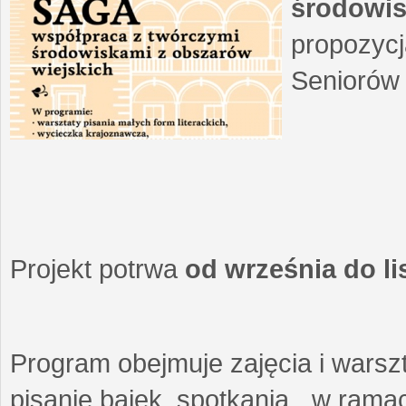
środowis
propozycj
Seniorów 
Projekt potrwa
od września do l
Program obejmuje zajęcia i warszt
pisanie bajek, spotkania w ramach