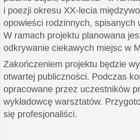
i poezji okresu XX-lecia międzyw
opowieści rodzinnych, spisanych
W ramach projektu planowana jest
odkrywanie ciekawych miejsc w M
Zakończeniem projektu będzie wys
otwartej publiczności. Podczas k
opracowane przez uczestników p
wykładowcę warsztatów. Przygot
się profesjonaliści.