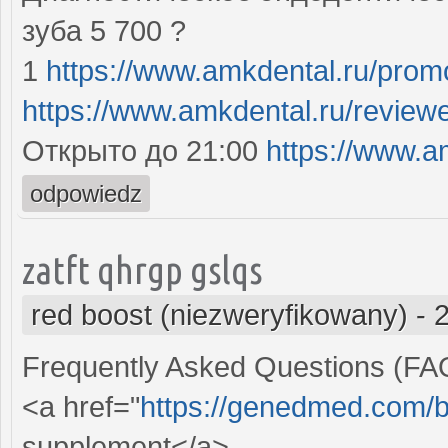
зуба 5 700 ?
1
https://www.amkdental.ru/prom
https://www.amkdental.ru/review
Открыто до 21:00
https://www.a
odpowiedz
zatft qhrgp gslqs
red boost (niezweryfikowany)
-
Frequently Asked Questions (FA
<a href="
https://genedmed.com/b
supplement</a>