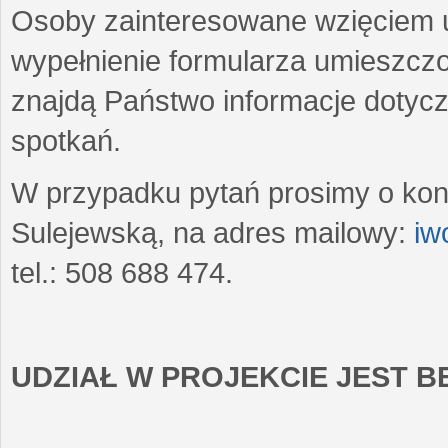
Osoby zainteresowane wzięciem u
wypełnienie formularza umieszczo
znajdą Państwo informacje dotyc
spotkań.
W przypadku pytań prosimy o kon
Sulejewską, na adres mailowy:
iw
tel.: 508 688 474.
UDZIAŁ W PROJEKCIE JEST 