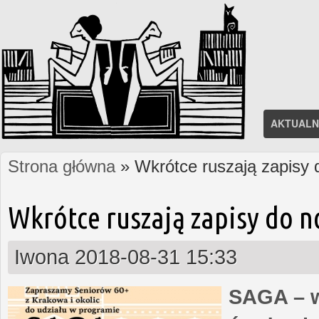
AKTUALN
Strona główna
» Wkrótce ruszają zapisy
Jesteś tutaj
Wkrótce ruszają zapisy do 
Iwona
2018-08-31 15:33
SAGA – w