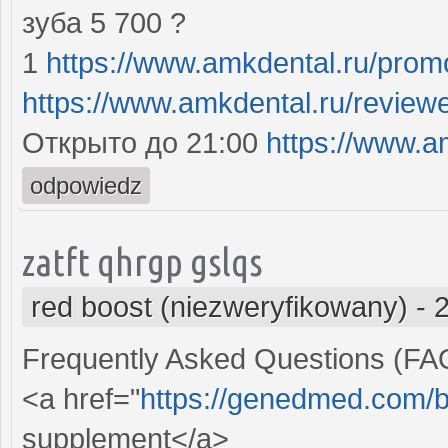
зуба 5 700 ?
1
https://www.amkdental.ru/prom
https://www.amkdental.ru/review
Открыто до 21:00
https://www.a
odpowiedz
zatft qhrgp gslqs
red boost (niezweryfikowany)
-
Frequently Asked Questions (FA
<a href="
https://genedmed.com/b
supplement</a>