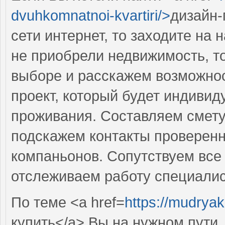
dvuhkomnatnoi-kvartiri/>
дизайн-
сети интернет, то заходите на
не приобрели недвижимость, т
выборе и расскажем возможно
проект, который будет индиви
проживания. Составляем смету
подскажем контакты проверен
компаньонов. Сопутствуем все 
отслеживаем работу специалис
По теме <a href=
https://mudryak
купить</a> Вы на нужном пути