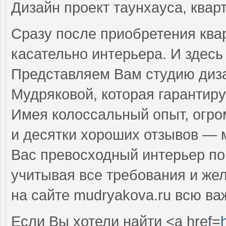
Дизайн проект таунхауса, квар
Сразу после приобретения ква
касательно интерьера. И здесь
Представляем Вам студию диза
Мудряковой, которая гарантиру
Имея колоссальный опыт, огро
и десятки хороших отзывов — 
Вас превосходный интерьер п
учитывая все требования и же
на сайте mudryakova.ru всю в
Если Вы хотели найти <a href=