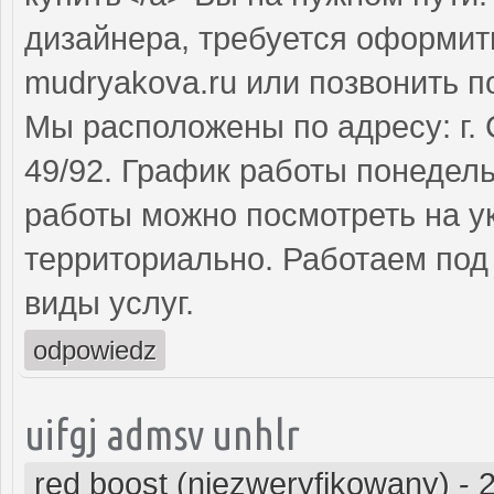
дизайнера, требуется оформит
mudryakova.ru или позвонить п
Мы расположены по адресу: г. 
49/92. График работы понедель
работы можно посмотреть на у
территориально. Работаем под
виды услуг.
odpowiedz
uifgj admsv unhlr
red boost (niezweryfikowany)
-