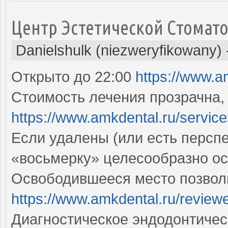
Центр Эстетической Стомат
Danielshulk (niezweryfikowany)
Открыто до 22:00
https://www.a
Стоимость лечения прозрачна,
https://www.amkdental.ru/service
Если удалены (или есть перспек
«восьмерку» целесообразно о
Освободившееся место позволи
https://www.amkdental.ru/review
Диагностическое эндодонтичес