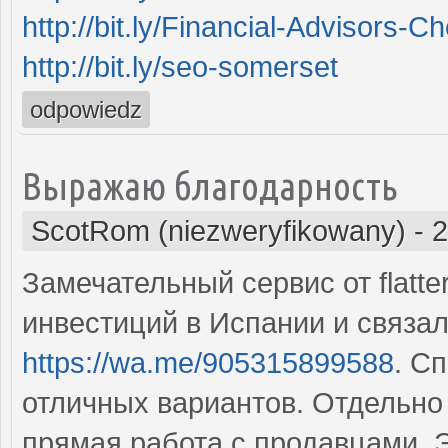
http://bit.ly/Financial-Advisors-C
http://bit.ly/seo-somerset
odpowiedz
Выражаю благодарность
ScotRom (niezweryfikowany)
-
2
Замечательный сервис от flatt
инвестиций в Испании и связа
https://wa.me/905315899588
. С
отличных вариантов. Отдельно
прямая работа с продавцами. 