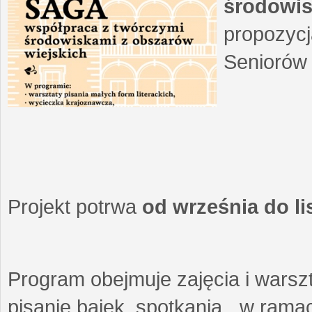
środowis
propozycj
Seniorów 
Projekt potrwa
od września do l
Program obejmuje zajęcia i warszt
pisanie bajek, spotkania w ramach