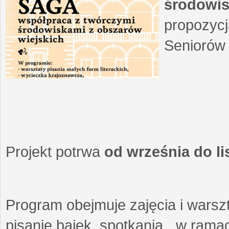
środowis
propozycj
Seniorów 
Projekt potrwa
od września do l
Program obejmuje zajęcia i warszt
pisanie bajek, spotkania w ramach