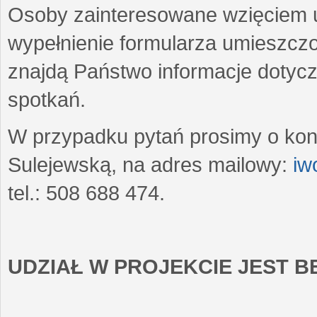
Osoby zainteresowane wzięciem u
wypełnienie formularza umieszczo
znajdą Państwo informacje dotyc
spotkań.
W przypadku pytań prosimy o kon
Sulejewską, na adres mailowy:
iw
tel.: 508 688 474.
UDZIAŁ W PROJEKCIE JEST 