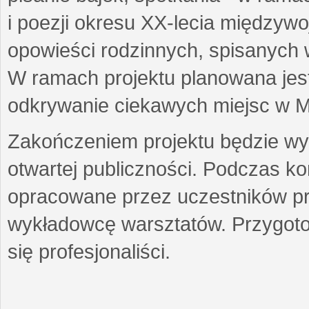
i poezji okresu XX-lecia międzyw
opowieści rodzinnych, spisanych
W ramach projektu planowana jest
odkrywanie ciekawych miejsc w M
Zakończeniem projektu będzie wys
otwartej publiczności. Podczas k
opracowane przez uczestników p
wykładowcę warsztatów. Przygot
się profesjonaliści.