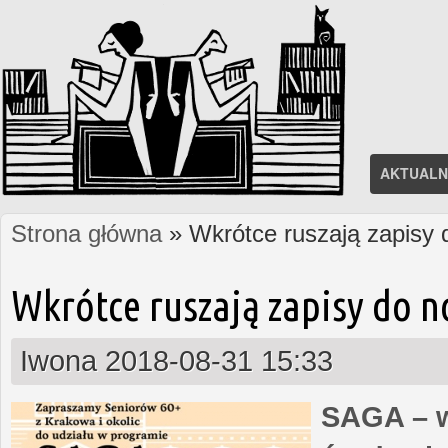
AKTUALN
Strona główna
» Wkrótce ruszają zapisy
Jesteś tutaj
Wkrótce ruszają zapisy do 
Iwona
2018-08-31 15:33
SAGA – w