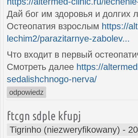
https://altermed-clinic.ru/lecheni
Дай бог им здоровья и долгих л
Остеопатия взрослым
https://a
lechim2/parazitarnye-zabolev...
Что входит в первый остеопати
Смотреть далее
https://alterme
sedalishchnogo-nerva/
odpowiedz
ftcgn sdple kfupj
Tigrinho (niezweryfikowany)
-
20