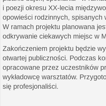
i poezji okresu XX-lecia międzyw
opowieści rodzinnych, spisanych
W ramach projektu planowana jest
odkrywanie ciekawych miejsc w M
Zakończeniem projektu będzie wys
otwartej publiczności. Podczas k
opracowane przez uczestników p
wykładowcę warsztatów. Przygot
się profesjonaliści.