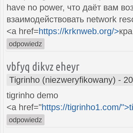
have no power, что даёт вам в
взаимодействовать network res
<a href=
https://krknweb.org/>
кра
odpowiedz
vbfyq dikvz eheyr
Tigrinho (niezweryfikowany)
-
20
tigrinho demo
<a href="
https://tigrinho1.com/">t
odpowiedz