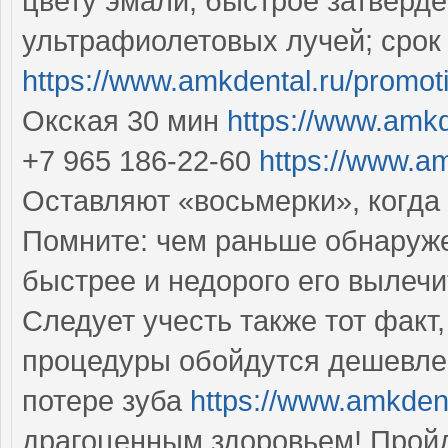
цвету эмали; быстрое затверд
ультрафиолетовых лучей; срок
https://www.amkdental.ru/promot
Окская 30 мин
https://www.amkd
+7 965 186-22-60
https://www.am
Оставляют «восьмерки», когда 
Помните: чем раньше обнаруже
быстрее и недорого его вылеч
Следует учесть также тот фак
процедуры обойдутся дешевле,
потере зуба
https://www.amkden
драгоценным здоровьем! Прой