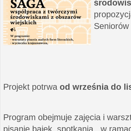
środowis
propozycj
Seniorów 
Projekt potrwa
od września do l
Program obejmuje zajęcia i warszt
pisanie bajek, spotkania w ramach