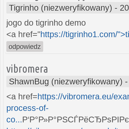
Tigrinho (niezweryfikowany)
-
20
jogo do tigrinho demo
<a href="
https://tigrinho1.com/">t
odpowiedz
vibromera
ShawnBug (niezweryfikowany)
<a href=
https://vibromera.eu/exa
process-of-
co...
Р‘Р°Р»Р°РЅСЃРёСЂРѕРІРє