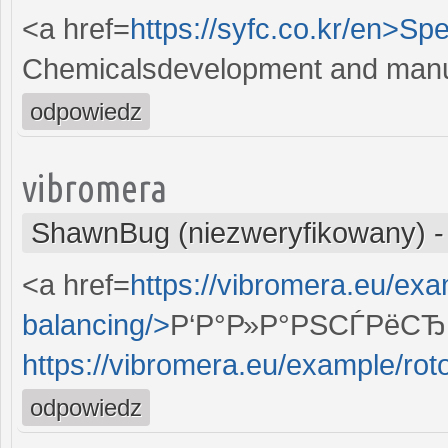
<a href=
https://syfc.co.kr/en>Spe
Chemicalsdevelopment and manu
odpowiedz
vibromera
ShawnBug (niezweryfikowany)
<a href=
https://vibromera.eu/exam
balancing/>
Р‘Р°Р»Р°РЅСЃРёСЂР
https://vibromera.eu/example/roto
odpowiedz