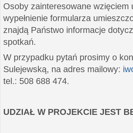
Osoby zainteresowane wzięciem u
wypełnienie formularza umieszczo
znajdą Państwo informacje dotyc
spotkań.
W przypadku pytań prosimy o kon
Sulejewską, na adres mailowy:
iw
tel.: 508 688 474.
UDZIAŁ W PROJEKCIE JEST 