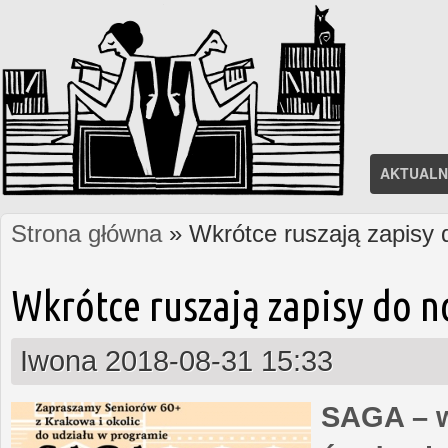
AKTUALN
Strona główna
» Wkrótce ruszają zapisy
Jesteś tutaj
Wkrótce ruszają zapisy do 
Iwona
2018-08-31 15:33
SAGA – w