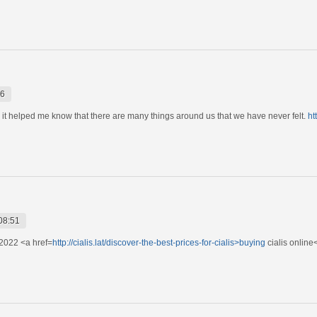
26
t helped me know that there are many things around us that we have never felt.
ht
08:51
2022 <a href=
http://cialis.lat/discover-the-best-prices-for-cialis>buying
cialis online