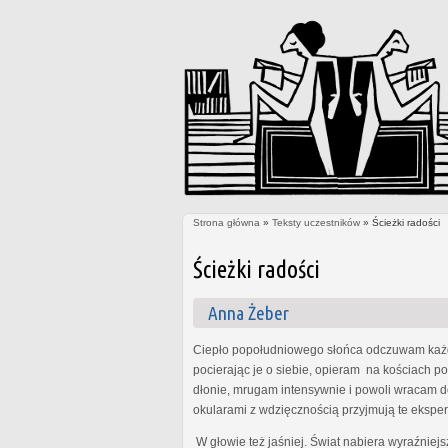
Strona główna
»
Teksty uczestników
» Ścieżki radości
Jesteś tutaj
Ścieżki radości
Anna Żeber
Ciepło popołudniowego słońca odczuwam każdą
pocierając je o siebie, opieram na kościach po
dłonie, mrugam intensywnie i powoli wracam do 
okularami z wdzięcznością przyjmują te ekspe
W głowie też jaśniej. Świat nabiera wyraźniej