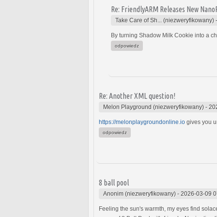
Re: FriendlyARM Releases New Nano
Take Care of Sh... (niezweryfikowany)
By turning Shadow Milk Cookie into a ch
odpowiedz
Re: Another XML question!
Melon Playground (niezweryfikowany)
-
20
https://melonplaygroundonline.io
gives you un
odpowiedz
8 ball pool
Anonim (niezweryfikowany)
-
2026-03-09 0
Feeling the sun's warmth, my eyes find solace