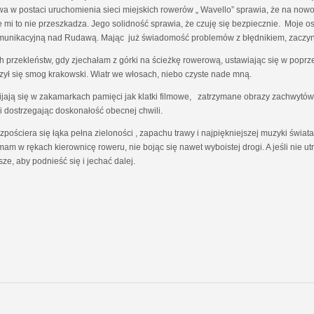
 w postaci uruchomienia sieci miejskich rowerów „ Wavello” sprawia, że na nowo 
mi to nie przeszkadza. Jego solidność sprawia, że czuję się bezpiecznie. Moje os
 komunikacyjną nad Rudawą. Mając już świadomość problemów z błędnikiem, zaczy
h przekleństw, gdy zjechałam z górki na ścieżkę rowerową, ustawiając się w poprze
zył się smog krakowski. Wiatr we włosach, niebo czyste nade mną.
jają się w zakamarkach pamięci jak klatki filmowe, zatrzymane obrazy zachwytów
 i dostrzegając doskonałość obecnej chwili.
ościera się łąka pełna zieloności , zapachu trawy i najpiękniejszej muzyki świata 
 w rękach kierownicę roweru, nie bojąc się nawet wyboistej drogi. A jeśli nie u
sze, aby podnieść się i jechać dalej.