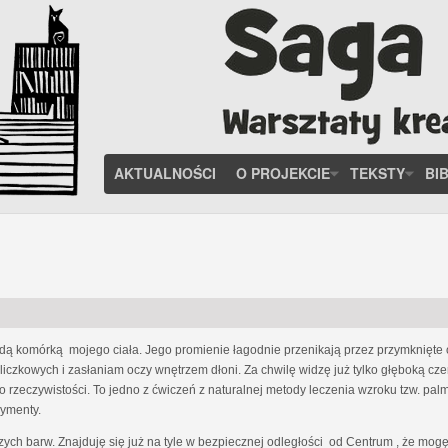
AKTUALNOŚCI
O PROJEKCIE
TEKSTY
BI
 komórką mojego ciała. Jego promienie łagodnie przenikają przez przymknięte o
liczkowych i zasłaniam oczy wnętrzem dłoni. Za chwilę widzę już tylko głęboką cze
rzeczywistości. To jedno z ćwiczeń z naturalnej metody leczenia wzroku tzw. palm
rymenty.
szych barw. Znajduję się już na tyle w bezpiecznej odległości od Centrum , że mog