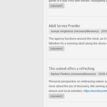
game of 8 Ball Pool with friends. Navigating l
odpowiedz
Adult Service Provider
soniya singhania (niezweryfikowany)
-
202
The agency functions around the clock, as it i
Whether it's a morning stroll along the shore
odpowiedz
This content offers a refreshing
Barbar Perkins (niezweryfikowany)
-
2026-
Personal perspective on embracing nature and
more about the joy of discovery, like solvin
leisure and local activities.
https://wordleunl
odpowiedz