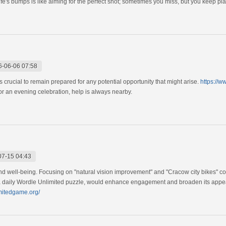
ife's bumps is like aiming for the perfect shot; sometimes you miss, but you keep pl
6-06-06 07:58
s crucial to remain prepared for any potential opportunity that might arise.
https://w
 or an evening celebration, help is always nearby.
07-15 04:43
 well-being. Focusing on "natural vision improvement" and "Cracow city bikes" cou
g a daily Wordle Unlimited puzzle, would enhance engagement and broaden its appea
imitedgame.org/