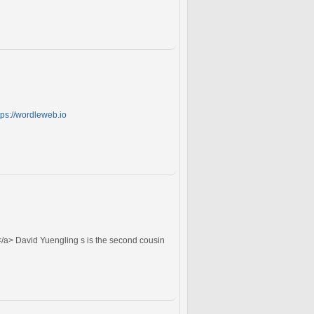
tps://wordleweb.io
</a> David Yuengling s is the second cousin