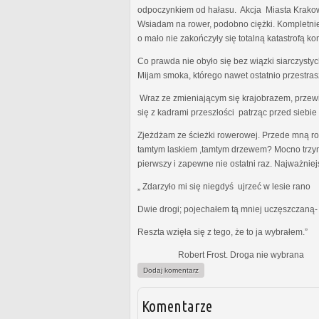
odpoczynkiem od hałasu. Akcja Miasta Krakowa
Wsiadam na rower, podobno ciężki. Kompletnie 
o mało nie zakończyły się totalną katastrofą
Co prawda nie obyło się bez wiązki siarczystyc
Mijam smoka, którego nawet ostatnio przestras
Wraz ze zmieniającym się krajobrazem, przewi
się z kadrami przeszłości patrząc przed siebie
Zjeżdżam ze ścieżki rowerowej. Przede mną rozp
tamtym laskiem ,tamtym drzewem? Mocno trzymam
pierwszy i zapewne nie ostatni raz. Najważniej
„ Zdarzyło mi się niegdyś ujrzeć w lesie rano
Dwie drogi; pojechałem tą mniej uczęszczaną-
Reszta wzięła się z tego, że to ja wybrałem.”
Robert Frost. Droga nie wybrana
Dodaj komentarz
Komentarze