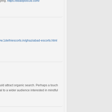
aying.
https://8ballpool3d.com/
ww.1delhiescorts.in/ghaziabad-escorts.html
ld attract organic search. Perhaps a touch
l to a wider audience interested in mindful