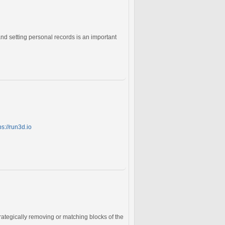
and setting personal records is an important
ps://run3d.io
rategically removing or matching blocks of the