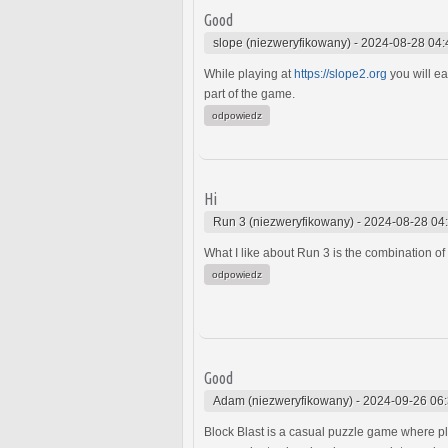
Good
slope (niezweryfikowany)
-
2024-08-28 04:
While playing at
https://slope2.org
you will ea
part of the game.
odpowiedz
Hi
Run 3 (niezweryfikowany)
-
2024-08-28 04
What I like about Run 3 is the combination o
odpowiedz
Good
Adam (niezweryfikowany)
-
2024-09-26 06
Block Blast is a casual puzzle game where pl