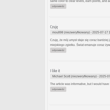
same color to clear levels, earn points, and
odpowiedz
Czuję
mou898 (niezweryfikowany)
-
2025-07-17 
Czuję, że mój umysł staje się coraz bardziej
miejskiego zgiełku. Świat emanuje coraz ż
odpowiedz
I like it
Michael Scott (niezweryfikowany)
-
2025-07
The article was informative, but I would have
odpowiedz