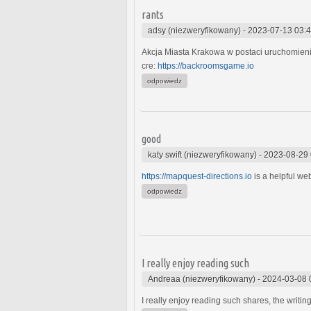
rants
adsy (niezweryfikowany)
-
2023-07-13 03:
Akcja Miasta Krakowa w postaci uruchomienia
cre:
https://backroomsgame.io
odpowiedz
good
katy swift (niezweryfikowany)
-
2023-08-29 
https://mapquest-directions.io
is a helpful web
odpowiedz
I really enjoy reading such
Andreaa (niezweryfikowany)
-
2024-03-08 
I really enjoy reading such shares, the writing