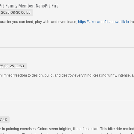
Pi2 Family Member: NanoPi2 Fire
-
2025-08-30 06:55
aracter you can feed, play with, and even tease,
https://takecareofshadowmilk.io
tra
25-09-25 11:53
limited freedom to design, build, and destroy everything, creating funny, intense,
7:43
 in palming exercises. Colors seem brighter, like a fresh start. This bike ride remi