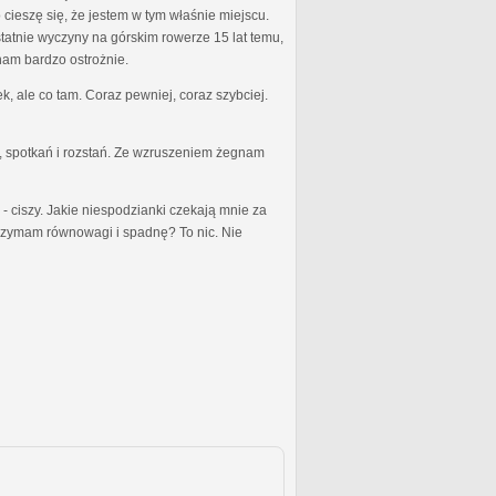
cieszę się, że jestem w tym właśnie miejscu.
tatnie wyczyny na górskim rowerze 15 lat temu,
nam bardzo ostrożnie.
k, ale co tam. Coraz pewniej, coraz szybciej.
, spotkań i rozstań. Ze wzruszeniem żegnam
- ciszy. Jakie niespodzianki czekają mnie za
trzymam równowagi i spadnę? To nic. Nie