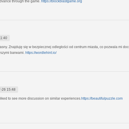
 advance through the game.
https://blockblastgame.org
11:40
 jasny. Znajduję się w bezpiecznej odległości od centrum miasta, co pozwala mi do
ywszymi barwami.
https://wordlehint.io/
-26 15:48
 liked to see more discussion on similar experiences.
https://beautifulpuzzle.com