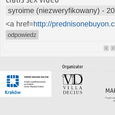
syroime (niezweryfikowany)
-
20
<a href=
http://prednisonebuyon
odpowiedz
1
2
Strony
Organizator
Projekt re
W