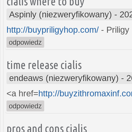
cialis where to buy
Aspinly (niezweryfikowany)
-
20
http://buypriligyhop.com/
- Priligy
odpowiedz
time release cialis
endeaws (niezweryfikowany)
-
2
<a href=
http://buyzithromaxinf.
odpowiedz
pros and cons cialis