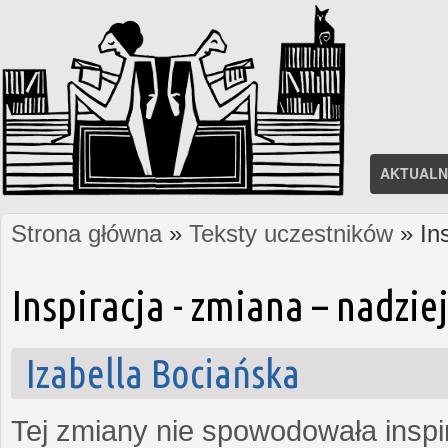
AKTUALN
Strona główna
»
Teksty uczestników
» In
Jesteś tutaj
Inspiracja - zmiana – nadzi
Izabella Bociańska
Tej zmiany nie spowodowała inspi