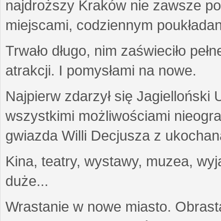
najdroższy Kraków nie zawsze potr
miejscami, codziennym poukładan
Trwało długo, nim zaświeciło pełn
atrakcji. I pomysłami na nowe.
Najpierw zdarzył się Jagielloński
wszystkimi możliwościami nieogr
gwiazda Willi Decjusza z ukochaną
Kina, teatry, wystawy, muzea, wyja
duże...
Wrastanie w nowe miasto. Obras