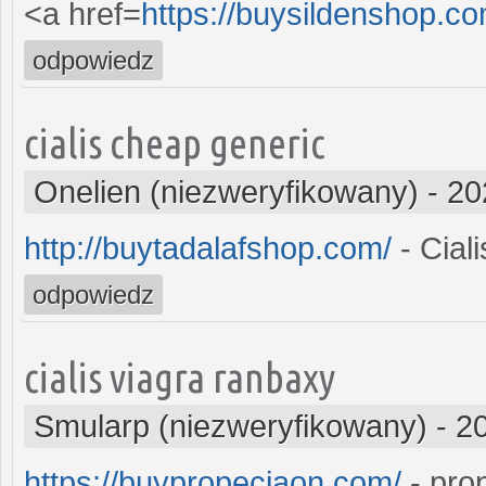
<a href=
https://buysildenshop.c
odpowiedz
cialis cheap generic
Onelien (niezweryfikowany)
-
20
http://buytadalafshop.com/
- Ciali
odpowiedz
cialis viagra ranbaxy
Smularp (niezweryfikowany)
-
2
https://buypropeciaon.com/
- pro