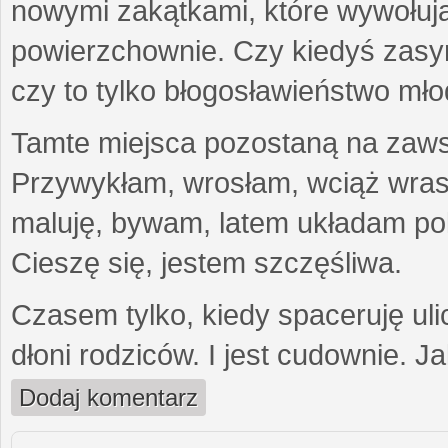
nowymi zakątkami, które wywołują
powierzchownie. Czy kiedyś zasymil
czy to tylko błogosławieństwo mło
Tamte miejsca pozostaną na zawsz
Przywykłam, wrosłam, wciąż wras
maluję, bywam, latem układam pol
Cieszę się, jestem szczęśliwa.
Czasem tylko, kiedy spaceruję uli
dłoni rodziców. I jest cudownie. J
Dodaj komentarz