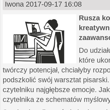
Iwona
2017-09-17 16:08
Rusza ko
kreatywn
zaawans
Do udział
które uko
twórczy potencjał, chciałyby roz
podszkolić swój warsztat pisarski
czytelniku najgłębsze emocje. Ja
czytelnika ze schematów myślow