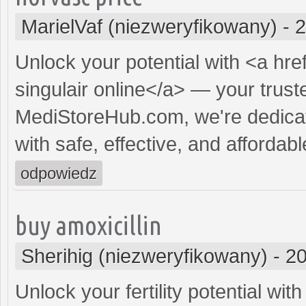
MarielVaf (niezweryfikowany)
-
2
Unlock your potential with <a hre
singulair online</a> — your truste
MediStoreHub.com, we're dedicat
with safe, effective, and affordabl
odpowiedz
buy amoxicillin
Sherihig (niezweryfikowany)
-
20
Unlock your fertility potential with