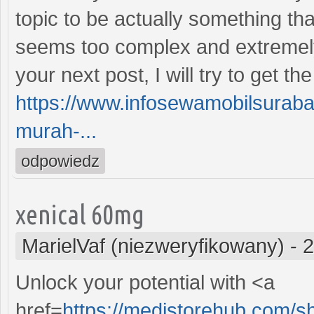
topic to be actually something tha
seems too complex and extremely 
your next post, I will try to get the
https://www.infosewamobilsurab
murah-...
odpowiedz
xenical 60mg
MarielVaf (niezweryfikowany)
-
2
Unlock your potential with <a
href=
https://medistorehub.com/s