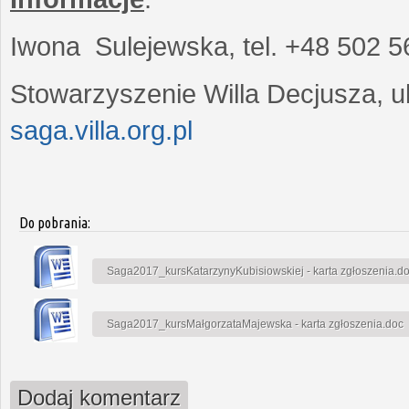
Iwona Sulejewska, tel. +48 502 5
Stowarzyszenie Willa Decjusza, ul
saga.villa.org.pl
Do pobrania:
Saga2017_kursKatarzynyKubisiowskiej - karta zgłoszenia.d
Saga2017_kursMałgorzataMajewska - karta zgłoszenia.doc
Dodaj komentarz