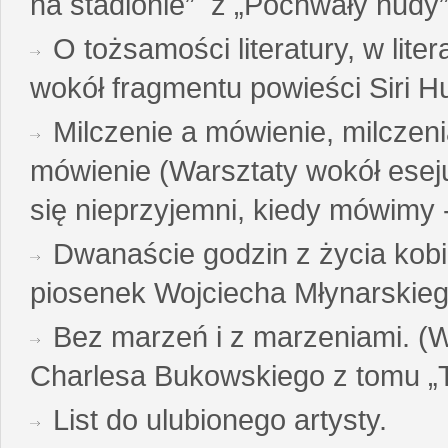
na stadionie” z „Pochwały nudy”
O tożsamości literatury, w liter
wokół fragmentu powieści Siri H
Milczenie a mówienie, milczeni
mówienie (Warsztaty wokół esej
się nieprzyjemni, kiedy mówimy - 
Dwanaście godzin z życia kobi
piosenek Wojciecha Młynarskie
Bez marzeń i z marzeniami. (
Charlesa Bukowskiego z tomu „T
List do ulubionego artysty.