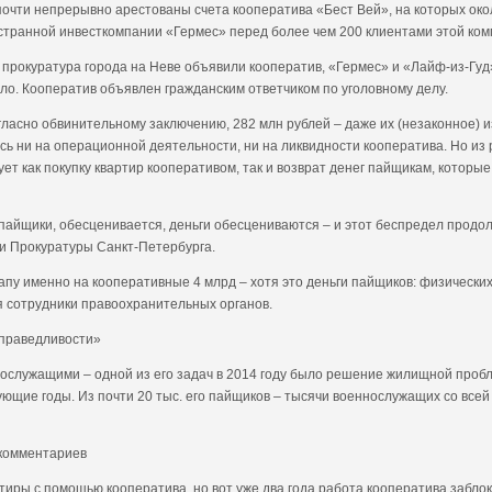
 почти непрерывно арестованы счета кооператива «Бест Вей», на которых око
остранной инвесткомпании «Гермес» перед более чем 200 клиентами этой ком
прокуратура города на Неве объявили кооператив, «Гермес» и «Лайф-из-Гуд»
ало. Кооператив объявлен гражданским ответчиком по уголовному делу.
ласно обвинительному заключению, 282 млн рублей – даже их (незаконное) 
сь ни на операционной деятельности, ни на ликвидности кооператива. Но из
ует как покупку квартир кооперативом, так и возврат денег пайщикам, котор
пайщики, обесценивается, деньги обесцениваются – и этот беспредел продол
 и Прокуратуры Санкт-Петербурга.
пу именно на кооперативные 4 млрд – хотя это деньги пайщиков: физических 
 сотрудники правоохранительных органов.
праведливости»
ослужащими – одной из его задач в 2014 году было решение жилищной проб
ующие годы. Из почти 20 тыс. его пайщиков – тысячи военнослужащих со всей 
 комментариев
ртиры с помощью кооператива, но вот уже два года работа кооператива заб