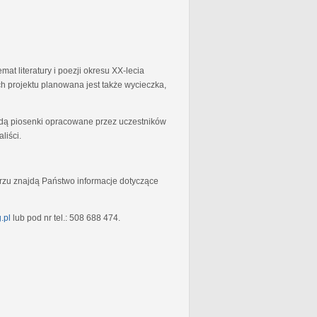
at literatury i poezji okresu XX-lecia
 projektu planowana jest także wycieczka,
będą piosenki opracowane przez uczestników
liści.
rzu znajdą Państwo informacje dotyczące
.pl
lub pod nr tel.: 508 688 474.