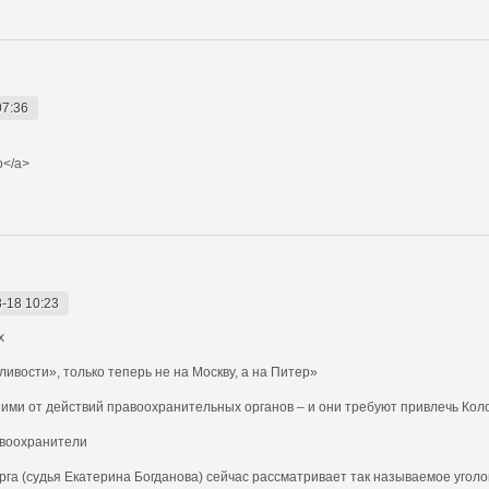
07:36
o</a>
-18 10:23
х
вости», только теперь не на Москву, а на Питер»
и от действий правоохранительных органов – и они требуют привлечь Колок
авоохранители
га (судья Екатерина Богданова) сейчас рассматривает так называемое уголо