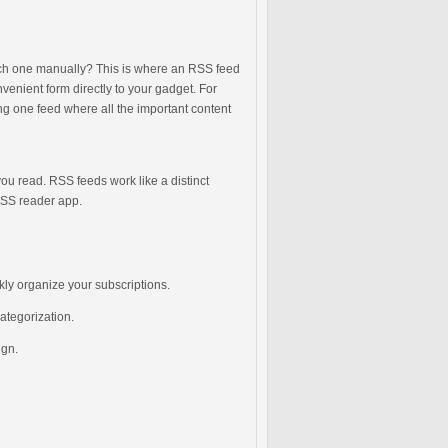
each one manually? This is where an RSS feed
nvenient form directly to your gadget. For
ng one feed where all the important content
ou read. RSS feeds work like a distinct
 RSS reader app.
ckly organize your subscriptions.
ategorization.
ign.