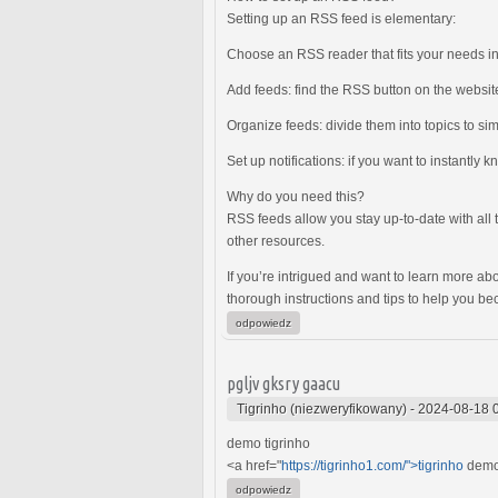
Setting up an RSS feed is elementary:
Choose an RSS reader that fits your needs in
Add feeds: find the RSS button on the website 
Organize feeds: divide them into topics to si
Set up notifications: if you want to instantly 
Why do you need this?
RSS feeds allow you stay up-to-date with all 
other resources.
If you’re intrigued and want to learn more abo
thorough instructions and tips to help you b
odpowiedz
pgljv gksry gaacu
Tigrinho (niezweryfikowany)
-
2024-08-18 
demo tigrinho
<a href="
https://tigrinho1.com/">tigrinho
demo
odpowiedz