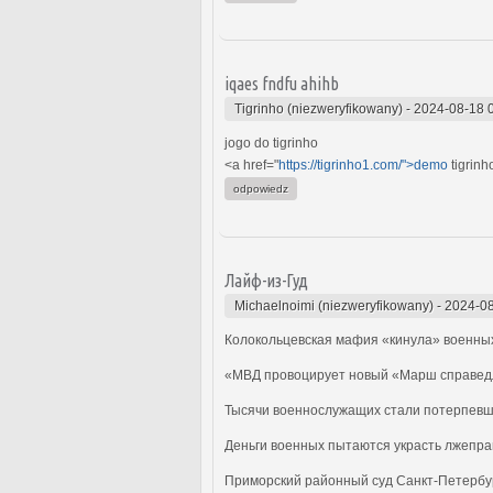
iqaes fndfu ahihb
Tigrinho (niezweryfikowany)
-
2024-08-18 
jogo do tigrinho
<a href="
https://tigrinho1.com/">demo
tigrinh
odpowiedz
Лайф-из-Гуд
Michaelnoimi (niezweryfikowany)
-
2024-08
Колокольцевская мафия «кинула» военны
«МВД провоцирует новый «Марш справедли
Тысячи военнослужащих стали потерпевшим
Деньги военных пытаются украсть лжепр
Приморский районный суд Санкт-Петербур