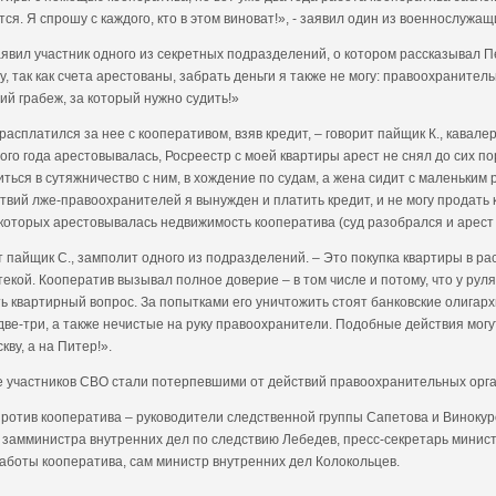
ся. Я спрошу с каждого, кто в этом виноват!», - заявил один из военнослуж
аявил участник одного из секретных подразделений, о котором рассказывал П
гу, так как счета арестованы, забрать деньги я также не могу: правоохранит
й грабеж, за который нужно судить!»
асплатился за нее с кооперативом, взяв кредит, – говорит пайщик К., кавалер
о года арестовывалась, Росреестр с моей квартиры арест не снял до сих пор
ться в сутяжничество с ним, в хождение по судам, а жена сидит с маленьким 
ствий лже-правоохранителей я вынужден и платить кредит, и не могу продать
которых арестовывалась недвижимость кооператива (суд разобрался и арест 
 пайщик С., замполит одного из подразделений. – Это покупка квартиры в рас
екой. Кооператив вызывал полное доверие – в том числе и потому, что у рул
квартирный вопрос. За попытками его уничтожить стоят банковские олигарх
за две-три, а также нечистые на руку правоохранители. Подобные действия м
ву, а на Питер!».
е участников СВО стали потерпевшими от действий правоохранительных орга
ротив кооператива – руководители следственной группы Сапетова и Винокур
н, замминистра внутренних дел по следствию Лебедев, пресс-секретарь минис
аботы кооператива, сам министр внутренних дел Колокольцев.