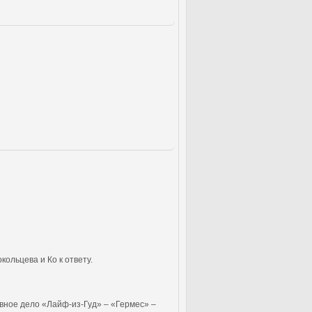
ольцева и Ко к ответу.
вное дело «Лайф-из-Гуд» – «Гермес» –