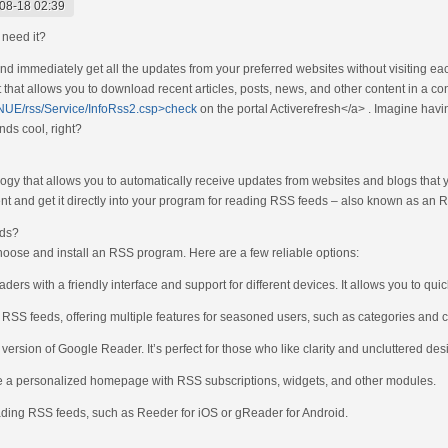
08-18 02:39
 need it?
nd immediately get all the updates from your preferred websites without visiting 
 that allows you to download recent articles, posts, news, and other content in a co
r/JNUE/rss/Service/InfoRss2.csp>check
on the portal Activerefresh</a> . Imagine havi
nds cool, right?
ogy that allows you to automatically receive updates from websites and blogs that y
ent and get it directly into your program for reading RSS feeds – also known as an
eds?
hoose and install an RSS program. Here are a few reliable options:
rs with a friendly interface and support for different devices. It allows you to qui
 RSS feeds, offering multiple features for seasoned users, such as categories and c
 version of Google Reader. It’s perfect for those who like clarity and uncluttered des
ate a personalized homepage with RSS subscriptions, widgets, and other modules.
reading RSS feeds, such as Reeder for iOS or gReader for Android.