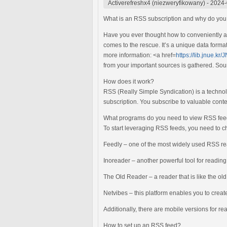
Activerefreshx4 (niezweryfikowany)
-
2024-
What is an RSS subscription and why do you
Have you ever thought how to conveniently a
comes to the rescue. It’s a unique data format
more information: <a href=
https://lib.jnue.k
from your important sources is gathered. Sou
How does it work?
RSS (Really Simple Syndication) is a technol
subscription. You subscribe to valuable cont
What programs do you need to view RSS fe
To start leveraging RSS feeds, you need to c
Feedly – one of the most widely used RSS reade
Inoreader – another powerful tool for reading
The Old Reader – a reader that is like the old
Netvibes – this platform enables you to cre
Additionally, there are mobile versions for 
How to set up an RSS feed?