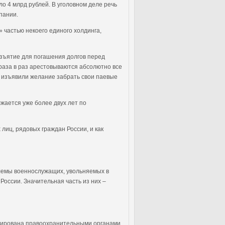
ло 4 млрд рублей. В уголовном деле речь
пании.
 частью некоего единого холдинга,
изъятие для погашения долгов перед
 раза в раз арестовываются абсолютно все
ые изъявили желание забрать свои паевые
жается уже более двух лет по
лиц, рядовых граждан России, и как
лемы военнослужащих, увольняемых в
России. Значительная часть из них –
локирована правоохранительными органами