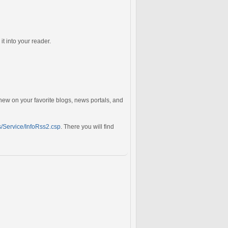
it into your reader.
 new on your favorite blogs, news portals, and
ss/Service/InfoRss2.csp
. There you will find