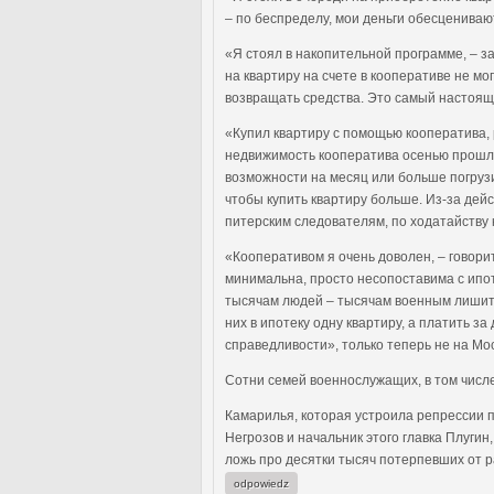
– по беспределу, мои деньги обесценивают
«Я стоял в накопительной программе, – з
на квартиру на счете в кооперативе не мо
возвращать средства. Это самый настоящи
«Купил квартиру с помощью кооператива, р
недвижимость кооператива осенью прошлог
возможности на месяц или больше погрузи
чтобы купить квартиру больше. Из-за дей
питерским следователям, по ходатайству 
«Кооперативом я очень доволен, – говорит
минимальна, просто несопоставима с ипот
тысячам людей – тысячам военным лишить 
них в ипотеку одну квартиру, а платить 
справедливости», только теперь не на Моск
Сотни семей военнослужащих, в том числ
Камарилья, которая устроила репрессии п
Негрозов и начальник этого главка Плуги
ложь про десятки тысяч потерпевших от р
odpowiedz