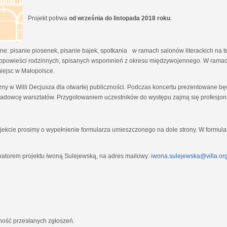
Projekt potrwa
od września do listopada 2018 roku
.
e: pisanie piosenek, pisanie bajek, spotkania w ramach salonów literackich na tem
opowieści rodzinnych, spisanych wspomnień z okresu międzywojennego. W ramach
miejsc w Małopolsce.
zny w Willi Decjusza dla otwartej publiczności. Podczas koncertu prezentowane 
adowcę warsztatów. Przygotowaniem uczestników do występu zajmą się profesjona
ekcie prosimy o wypełnienie formularza umieszczonego na dole strony. W formula
natorem projektu Iwoną Sulejewską, na adres mailowy:
iwona.sulejewska@villa.org
jność przesłanych zgłoszeń.