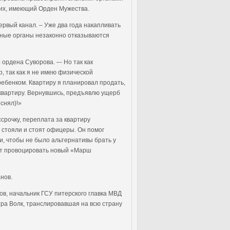
ащих, имеющий Орден Мужества.
ервый канал. – Уже два года накапливать
ельные органы незаконно отказываются
 ордена Суворова. –- Но так как
, так как я не имею физической
ребенком. Квартиру я планировал продать,
 квартиру. Вернувшись, предъявлю ущерб
снял)!»
срочку, переплата за квартиру
я стояли и стоят офицеры. Он помог
и, чтобы не было альтернативы брать у
огут провоцировать новый «Марш
нов.
ов, начальник ГСУ питерского главка МВД
тра Волк, транслировавшая на всю страну