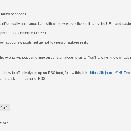
 terms of options.
(it’s usually an orange icon with white waves), click on it, copy the URL, and paste 
mply find the content you need.
know about new posts, set up notifications or auto-refresh.
the events without using time on constant website visits. You’ll always know what’s
ut how to effectively set up an RSS feed, follow this link -
https://lib.jnue.kr/JNUE/r
ecome a skilled master of RSS!
04:34
</a>