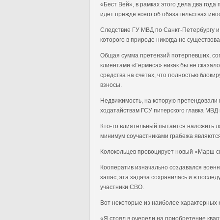
«Бест Вей», в рамках этого дела два года
идет прежде всего об обязательствах ин
Следствие ГУ МВД по Санкт-Петербургу и 
которого в природе никогда не существов
Общая сумма претензий потерпевших, сог
клиентами «Гермеса» никак бы не сказало
средства на счетах, что полностью блокир
взносы.
Недвижимость, на которую претендовали 
ходатайствам ГСУ питерского главка МВД
Кто-то влиятельный пытается наложить ла
минимум соучастниками грабежа являются
Колокольцев провоцирует новый «Марш с
Кооператив изначально создавался военн
запас, эта задача сохранилась и в послед
участники СВО.
Вот некоторые из наиболее характерных
«Я стоял в очереди на приобретение ква