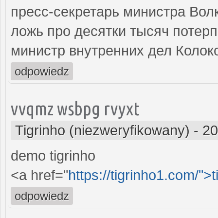
пресс-секретарь министра Вол
ложь про десятки тысяч потерп
министр внутренних дел Колок
odpowiedz
vvqmz wsbpg rvyxt
Tigrinho (niezweryfikowany)
-
20
demo tigrinho
<a href="
https://tigrinho1.com/">t
odpowiedz