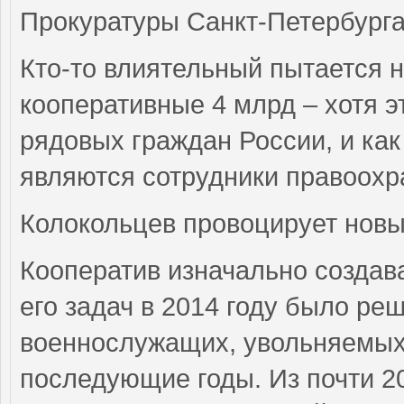
Прокуратуры Санкт-Петербурга
Кто-то влиятельный пытается 
кооперативные 4 млрд – хотя э
рядовых граждан России, и ка
являются сотрудники правоохр
Колокольцев провоцирует нов
Кооператив изначально создав
его задач в 2014 году было р
военнослужащих, увольняемых в
последующие годы. Из почти 20