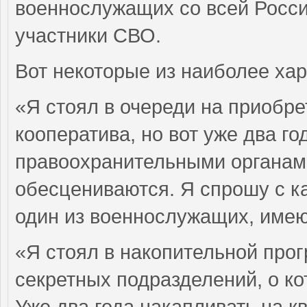
военнослужащих со всей России
участники СВО.
Вот некоторые из наиболее ха
«Я стоял в очереди на приобр
кооператива, но вот уже два г
правоохранительными органами
обесцениваются. Я спрошу с каж
один из военнослужащих, име
«Я стоял в накопительной прог
секретных подразделений, о к
Уже два года накапливать на кв