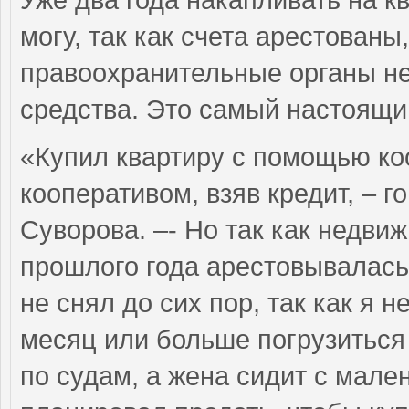
могу, так как счета арестованы,
правоохранительные органы не
средства. Это самый настоящий
«Купил квартиру с помощью коо
кооперативом, взяв кредит, – г
Суворова. –- Но так как недви
прошлого года арестовывалась
не снял до сих пор, так как я
месяц или больше погрузиться 
по судам, а жена сидит с мале