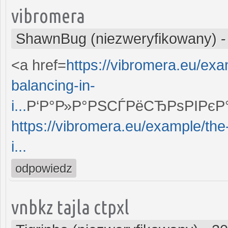
vibromera
ShawnBug (niezweryfikowany)
<a href=
https://vibromera.eu/exa
balancing-in-
i...
Р‘Р°Р»Р°РЅСЃРёСЂРѕРІРєР°
https://vibromera.eu/example/the-
i...
odpowiedz
vnbkz tajla ctpxl