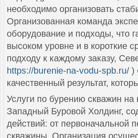
необходимо организовать стаб
Организованная команда экспе
оборудование и подходы, что 
высоком уровне и в короткие с
подходу к каждому заказу, Се
https://burenie-na-vodu-spb.ru/
)
качественный результат, котор
Услуги по бурению скважин на
Западный Буровой Холдинг, со
действий: от первоначальной п
скважины. Организация осущест