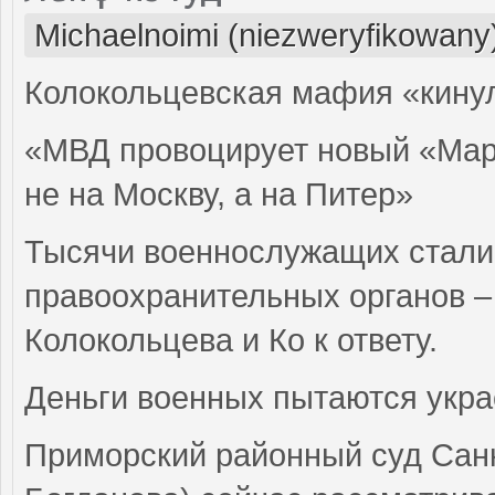
Michaelnoimi (niezweryfikowany
Колокольцевская мафия «кину
«МВД провоцирует новый «Мар
не на Москву, а на Питер»
Тысячи военнослужащих стали
правоохранительных органов –
Колокольцева и Ко к ответу.
Деньги военных пытаются укр
Приморский районный суд Санк