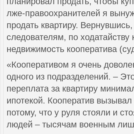
планировал продать, чтобы куп
лже-правоохранителей я вынужд
продать квартиру. Вернувшись
следователям, по ходатайству
недвижимость кооператива (суд
«Кооперативом я очень доволен
одного из подразделений. – Это
переплата за квартиру минима
ипотекой. Кооператив вызывал 
потому, что у руля стояли и с
людей – тысячам военным лиши