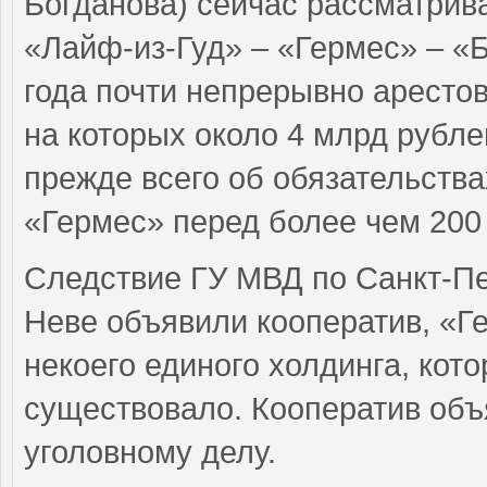
Богданова) сейчас рассматрив
«Лайф-из-Гуд» – «Гермес» – «Б
года почти непрерывно арестов
на которых около 4 млрд рубле
прежде всего об обязательств
«Гермес» перед более чем 200
Следствие ГУ МВД по Санкт-Пе
Неве объявили кооператив, «Г
некоего единого холдинга, кото
существовало. Кооператив объ
уголовному делу.