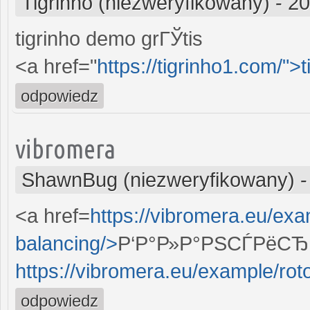
Tigrinho (niezweryfikowany)
-
20
tigrinho demo grГЎtis
<a href="
https://tigrinho1.com/">t
odpowiedz
vibromera
ShawnBug (niezweryfikowany)
<a href=
https://vibromera.eu/exam
balancing/>
Р‘Р°Р»Р°РЅСЃРёСЂР
https://vibromera.eu/example/roto
odpowiedz