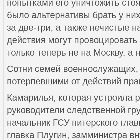
попытками его уничтожить стоя
было альтернативы брать у них 
за две-три, а также нечистые 
действия могут провоцировать
только теперь не на Москву, а 
Сотни семей военнослужащих, 
потерпевшими от действий пра
Камарилья, которая устроила р
руководители следственной гр
начальник ГСУ питерского глав
главка Плугин, замминистра в