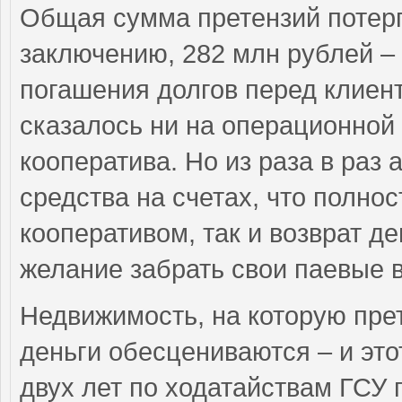
Общая сумма претензий потер
заключению, 282 млн рублей – 
погашения долгов перед клиен
сказалось ни на операционной 
кооператива. Но из раза в раз
средства на счетах, что полнос
кооперативом, так и возврат д
желание забрать свои паевые 
Недвижимость, на которую пре
деньги обесцениваются – и эт
двух лет по ходатайствам ГСУ 