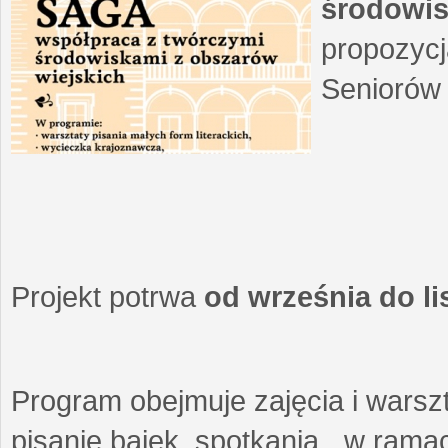
środowis
propozycj
Seniorów 
Projekt potrwa
od września do l
Program obejmuje zajęcia i warszt
pisanie bajek, spotkania w ramach