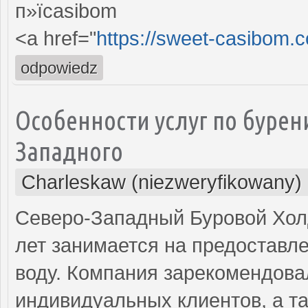
п»їcasibom
<a href="
https://sweet-casibom.c
odpowiedz
Особенности услуг по бурен
Западного
Charleskaw (niezweryfikowany)
Северо-Западный Буровой Холд
лет занимается на предоставле
воду. Компания зарекомендова
индивидуальных клиентов, а т