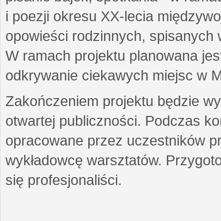
i poezji okresu XX-lecia międzyw
opowieści rodzinnych, spisanych
W ramach projektu planowana jest
odkrywanie ciekawych miejsc w M
Zakończeniem projektu będzie wys
otwartej publiczności. Podczas k
opracowane przez uczestników p
wykładowcę warsztatów. Przygot
się profesjonaliści.