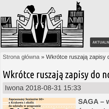
AKTUALN
Strona główna
» Wkrótce ruszają zapisy
Jesteś tutaj
Wkrótce ruszają zapisy do 
Iwona
2018-08-31 15:33
SAGA – w