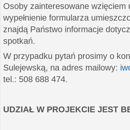
Osoby zainteresowane wzięciem u
wypełnienie formularza umieszczo
znajdą Państwo informacje dotyc
spotkań.
W przypadku pytań prosimy o kon
Sulejewską, na adres mailowy:
iw
tel.: 508 688 474.
UDZIAŁ W PROJEKCIE JEST 