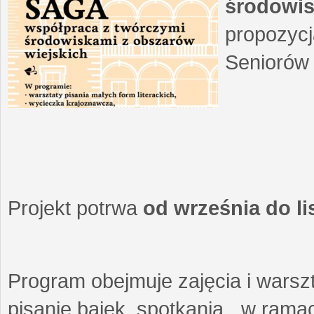
środowis
propozycj
Seniorów 
Projekt potrwa
od września do l
Program obejmuje zajęcia i warszt
pisanie bajek, spotkania w ramach