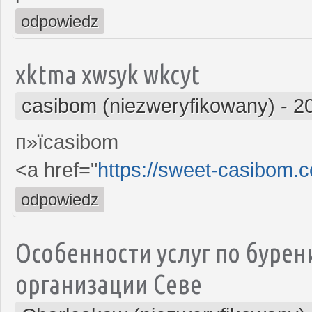
odpowiedz
xktma xwsyk wkcyt
casibom (niezweryfikowany)
-
2
п»їcasibom
<a href="
https://sweet-casibom.c
odpowiedz
Особенности услуг по бурен
организации Севе