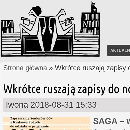
AKTUALN
Strona główna
» Wkrótce ruszają zapisy
Jesteś tutaj
Wkrótce ruszają zapisy do 
Iwona
2018-08-31 15:33
SAGA – w