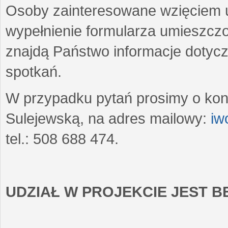
Osoby zainteresowane wzięciem u
wypełnienie formularza umieszczo
znajdą Państwo informacje dotyc
spotkań.
W przypadku pytań prosimy o kon
Sulejewską, na adres mailowy:
iw
tel.: 508 688 474.
UDZIAŁ W PROJEKCIE JEST 