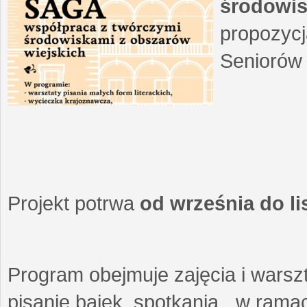
środowis
propozycj
Seniorów 
Projekt potrwa
od września do l
Program obejmuje zajęcia i warszt
pisanie bajek, spotkania w ramach