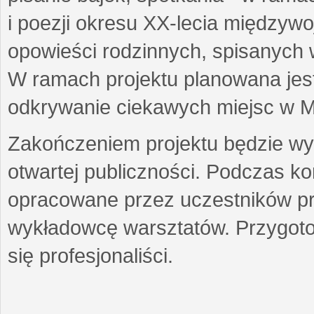
i poezji okresu XX-lecia międzyw
opowieści rodzinnych, spisanych
W ramach projektu planowana jest
odkrywanie ciekawych miejsc w M
Zakończeniem projektu będzie wys
otwartej publiczności. Podczas k
opracowane przez uczestników p
wykładowcę warsztatów. Przygot
się profesjonaliści.