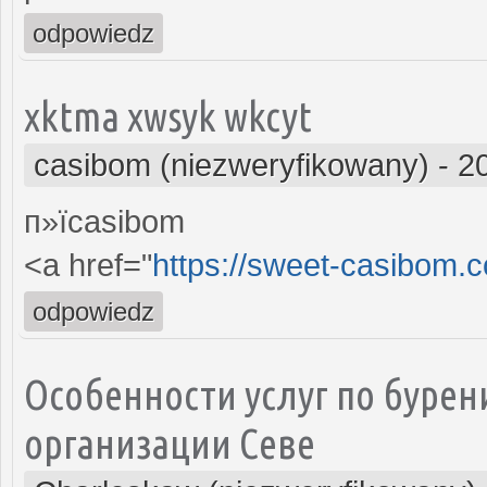
odpowiedz
xktma xwsyk wkcyt
casibom (niezweryfikowany)
-
2
п»їcasibom
<a href="
https://sweet-casibom.c
odpowiedz
Особенности услуг по бурен
организации Севе