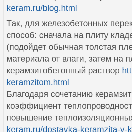
keram.ru/blog.html
Так, для железобетонных пер
способ: сначала на плиту кла
(подойдет обычная толстая пл
материала от влаги, затем на 
керамзитобетонный раствор
ht
keramzitom.html
Благодаря сочетанию керамзит
коэффициент теплопроводности 
повышение теплоизоляционных
keram.ru/dostavka-keramzita-v-k