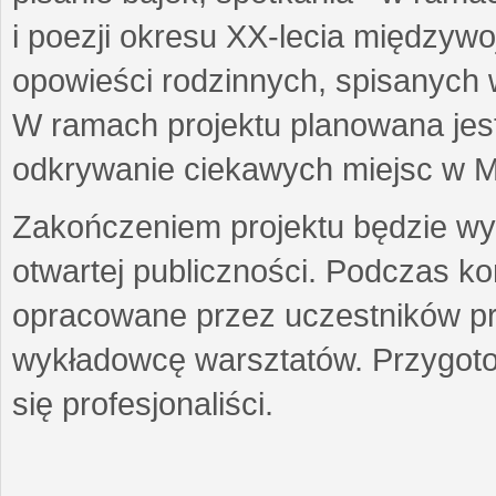
i poezji okresu XX-lecia międzyw
opowieści rodzinnych, spisanych
W ramach projektu planowana jest
odkrywanie ciekawych miejsc w M
Zakończeniem projektu będzie wys
otwartej publiczności. Podczas k
opracowane przez uczestników p
wykładowcę warsztatów. Przygot
się profesjonaliści.