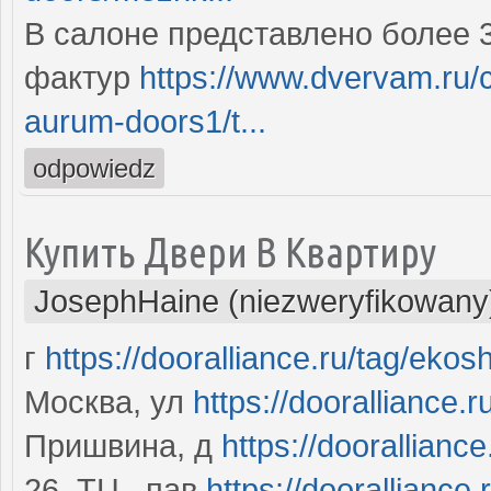
В салоне представлено более 
фактур
https://www.dvervam.ru/
aurum-doors1/t...
odpowiedz
Купить Двери В Квартиру
JosephHaine (niezweryfikowany
г
https://dooralliance.ru/tag/ekos
Москва, ул
https://dooralliance.
Пришвина, д
https://dooralliance
26, ТЦ , пав
https://dooralliance