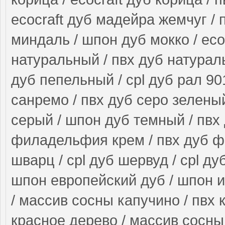
ecocraft дуб мадейра жемчуг / 
миндаль / шпон дуб мокко / ecoc
натуральный / пвх дуб натурал
дуб пепельный / cpl дуб рал 90
санремо / пвх дуб серо зеленый
серый / шпон дуб темный / пвх 
филадельфия крем / пвх дуб ф
шварц / cpl дуб шервуд / cpl ду
шпон европейский дуб / шпон и
/ массив сосны капучино / пвх 
красное дерево / массив сосны