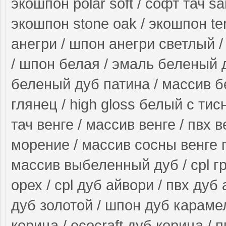
экошпон polar soft / софт тач s
экошпон stone oak / экошпон ter
анегри / шпон анегри светлый /
/ шпон белая / эмаль беленый 
беленый дуб патина / массив б
глянец / high gloss белый с ти
тач венге / массив венге / пвх в
морение / массив сосны венге 
массив выбеленный дуб / cpl гр
орех / cpl дуб айвори / пвх дуб
дуб золотой / шпон дуб карамел
корица / ecocraft дуб корица / 