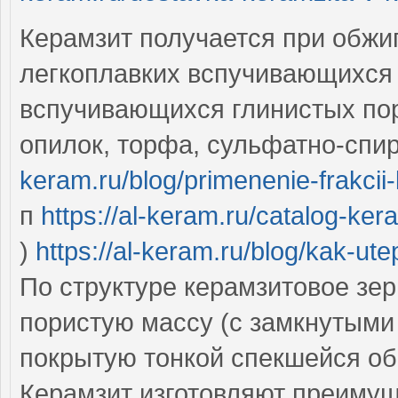
Керамзит получается при обжи
легкоплавких вспучивающихся 
вспучивающихся глинистых пор
опилок, торфа, сульфатно-спи
keram.ru/blog/primenenie-frakci
п
https://al-keram.ru/catalog-ke
)
https://al-keram.ru/blog/kak-ut
По структуре керамзитовое зе
пористую массу (с замкнутым
покрытую тонкой спекшейся о
Керамзит изготовляют преимущ