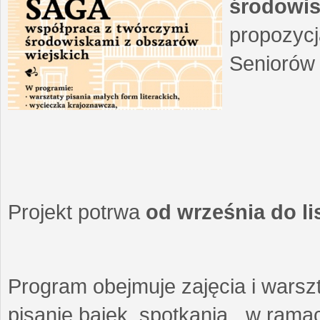
środowis
propozycj
Seniorów 
Projekt potrwa
od września do l
Program obejmuje zajęcia i warszt
pisanie bajek, spotkania w ramach