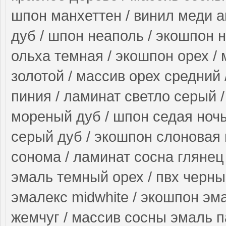
шпон манхеттен / винил меди а
дуб / шпон неаполь / экошпон н
ольха темная / экошпон орех / 
золотой / массив орех средний
пиния / ламинат светло серый 
мореный дуб / шпон седая ночь 
серый дуб / экошпон слоновая 
сонома / ламинат сосна глянец /
эмаль темный орех / пвх черный
эмалекс midwhite / экошпон эм
жемчуг / массив сосны эмаль п