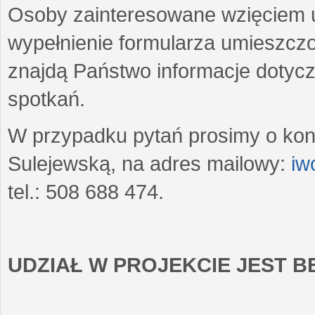
Osoby zainteresowane wzięciem u
wypełnienie formularza umieszczo
znajdą Państwo informacje dotyc
spotkań.
W przypadku pytań prosimy o kon
Sulejewską, na adres mailowy:
iw
tel.: 508 688 474.
UDZIAŁ W PROJEKCIE JEST 