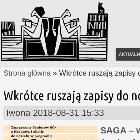
AKTUALN
Strona główna
» Wkrótce ruszają zapisy
Jesteś tutaj
Wkrótce ruszają zapisy do 
Iwona
2018-08-31 15:33
SAGA – w