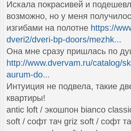
Искала покрасивей и подешевле
возможно, но у меня получилос
изгибами на полотне
https://w
dveri2/dveri-bp-doors/mezhk...
Она мне сразу пришлась по д
http://www.dvervam.ru/catalog/s
aurum-do...
Интуиция не подвела, такие дв
квартиры!
antic loft / экошпон bianco class
soft / софт тач griz soft / софт та