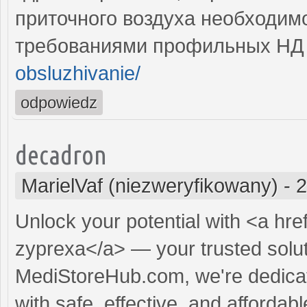
приточного воздуха необходимо
требованиями профильных Н
obsluzhivanie/
odpowiedz
decadron
MarielVaf (niezweryfikowany)
-
2
Unlock your potential with <a hre
zyprexa</a> — your trusted soluti
MediStoreHub.com, we're dedicat
with safe, effective, and affordabl