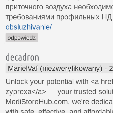
приточного воздуха необходимо
требованиями профильных Н
obsluzhivanie/
odpowiedz
decadron
MarielVaf (niezweryfikowany)
-
2
Unlock your potential with <a hre
zyprexa</a> — your trusted soluti
MediStoreHub.com, we're dedicat
with safe, effective, and affordabl