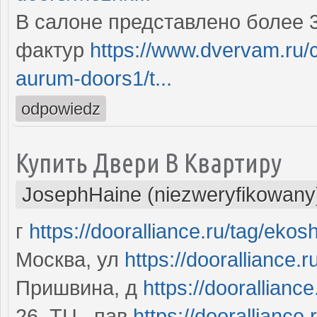
В салоне представлено более 
фактур
https://www.dvervam.ru/
aurum-doors1/t...
odpowiedz
Купить Двери В Квартиру
JosephHaine (niezweryfikowany
г
https://dooralliance.ru/tag/ekos
Москва, ул
https://dooralliance.
Пришвина, д
https://dooralliance
26, ТЦ , пав
https://dooralliance