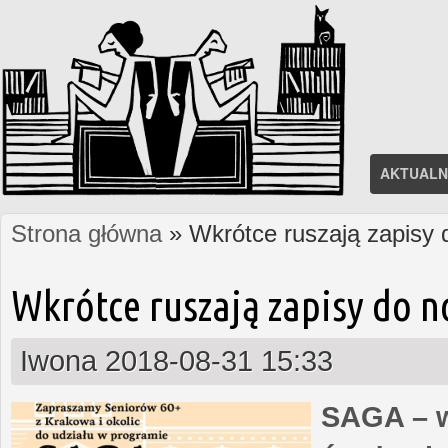
AKTUALN
Strona główna
» Wkrótce ruszają zapisy
Jesteś tutaj
Wkrótce ruszają zapisy do 
Iwona
2018-08-31 15:33
SAGA – w