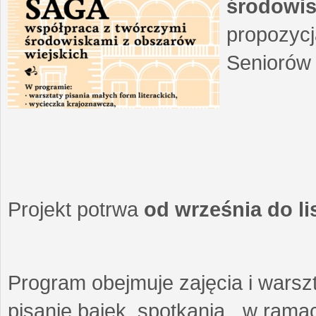
środowis
propozycj
Seniorów 
Projekt potrwa
od września do l
Program obejmuje zajęcia i warszt
pisanie bajek, spotkania w ramach