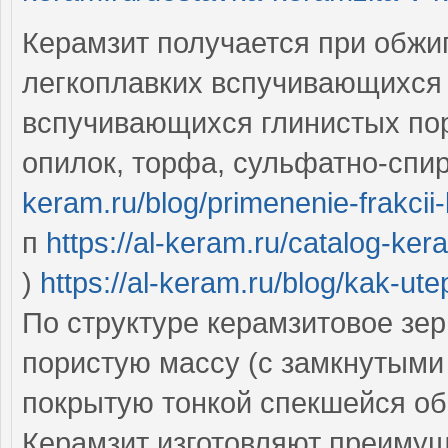
Керамзит получается при обжи
легкоплавких вспучивающихся 
вспучивающихся глинистых пор
опилок, торфа, сульфатно-спи
keram.ru/blog/primenenie-frakci
п
https://al-keram.ru/catalog-ke
)
https://al-keram.ru/blog/kak-ut
По структуре керамзитовое зе
пористую массу (с замкнутым
покрытую тонкой спекшейся о
Керамзит изготовляют преимущ