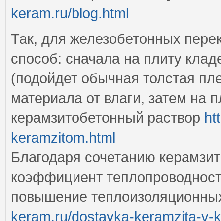
keram.ru/blog.html
Так, для железобетонных пер
способ: сначала на плиту кла
(подойдет обычная толстая пл
материала от влаги, затем на 
керамзитобетонный раствор
ht
keramzitom.html
Благодаря сочетанию керамзит
коэффициент теплопроводности 
повышение теплоизоляционных
keram.ru/dostavka-keramzita-v-k