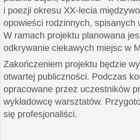
i poezji okresu XX-lecia międzyw
opowieści rodzinnych, spisanych
W ramach projektu planowana jest
odkrywanie ciekawych miejsc w M
Zakończeniem projektu będzie wys
otwartej publiczności. Podczas k
opracowane przez uczestników p
wykładowcę warsztatów. Przygot
się profesjonaliści.