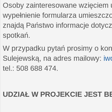
Osoby zainteresowane wzięciem u
wypełnienie formularza umieszczo
znajdą Państwo informacje dotyc
spotkań.
W przypadku pytań prosimy o kon
Sulejewską, na adres mailowy:
iw
tel.: 508 688 474.
UDZIAŁ W PROJEKCIE JEST 