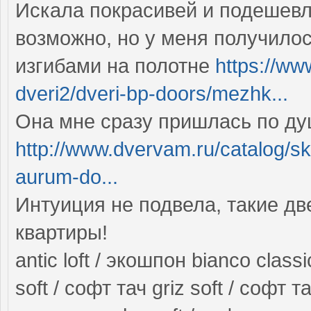
Искала покрасивей и подешевле
возможно, но у меня получилос
изгибами на полотне
https://w
dveri2/dveri-bp-doors/mezhk...
Она мне сразу пришлась по д
http://www.dvervam.ru/catalog/s
aurum-do...
Интуиция не подвела, такие дв
квартиры!
antic loft / экошпон bianco class
soft / софт тач griz soft / софт та