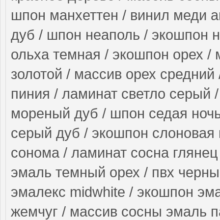
шпон манхеттен / винил меди а
дуб / шпон неаполь / экошпон н
ольха темная / экошпон орех / 
золотой / массив орех средний
пиния / ламинат светло серый 
мореный дуб / шпон седая ночь 
серый дуб / экошпон слоновая 
сонома / ламинат сосна глянец /
эмаль темный орех / пвх черный
эмалекс midwhite / экошпон эм
жемчуг / массив сосны эмаль п