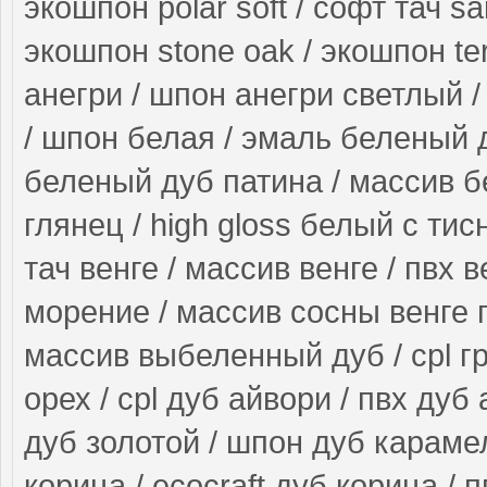
экошпон polar soft / софт тач s
экошпон stone oak / экошпон ter
анегри / шпон анегри светлый /
/ шпон белая / эмаль беленый 
беленый дуб патина / массив б
глянец / high gloss белый с ти
тач венге / массив венге / пвх в
морение / массив сосны венге 
массив выбеленный дуб / cpl гр
орех / cpl дуб айвори / пвх дуб
дуб золотой / шпон дуб карамел
корица / ecocraft дуб корица / 