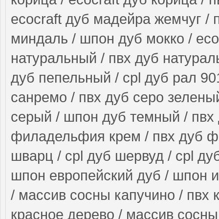
ecocraft дуб мадейра жемчуг / 
миндаль / шпон дуб мокко / ecoc
натуральный / пвх дуб натурал
дуб пепельный / cpl дуб рал 90
санремо / пвх дуб серо зеленый
серый / шпон дуб темный / пвх 
филадельфия крем / пвх дуб ф
шварц / cpl дуб шервуд / cpl ду
шпон европейский дуб / шпон и
/ массив сосны капучино / пвх 
красное дерево / массив сосны