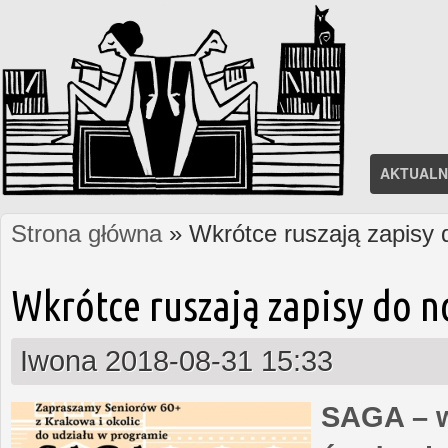
AKTUALN
Strona główna
» Wkrótce ruszają zapisy
Jesteś tutaj
Wkrótce ruszają zapisy do 
Iwona
2018-08-31 15:33
SAGA – w