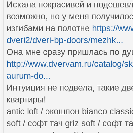
Искала покрасивей и подешевле
возможно, но у меня получилос
изгибами на полотне
https://w
dveri2/dveri-bp-doors/mezhk...
Она мне сразу пришлась по д
http://www.dvervam.ru/catalog/s
aurum-do...
Интуиция не подвела, такие дв
квартиры!
antic loft / экошпон bianco class
soft / софт тач griz soft / софт та