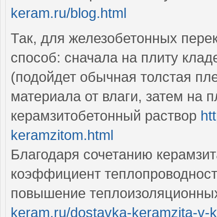
keram.ru/blog.html
Так, для железобетонных пер
способ: сначала на плиту кла
(подойдет обычная толстая пл
материала от влаги, затем на 
керамзитобетонный раствор
ht
keramzitom.html
Благодаря сочетанию керамзит
коэффициент теплопроводности 
повышение теплоизоляционных
keram.ru/dostavka-keramzita-v-k