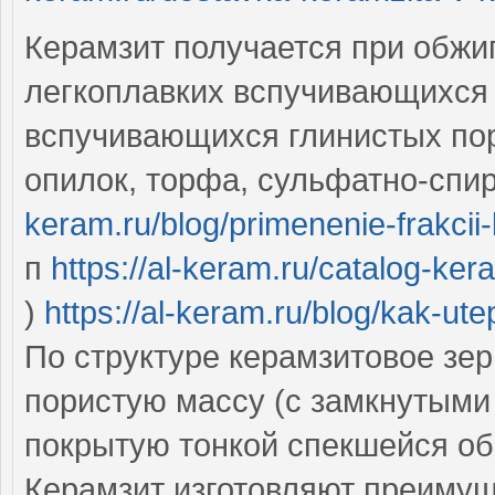
Керамзит получается при обжи
легкоплавких вспучивающихся 
вспучивающихся глинистых пор
опилок, торфа, сульфатно-спи
keram.ru/blog/primenenie-frakci
п
https://al-keram.ru/catalog-ke
)
https://al-keram.ru/blog/kak-ut
По структуре керамзитовое зе
пористую массу (с замкнутым
покрытую тонкой спекшейся о
Керамзит изготовляют преимущ