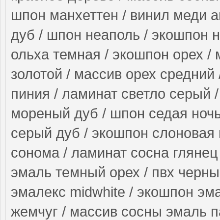
шпон манхеттен / винил меди а
дуб / шпон неаполь / экошпон н
ольха темная / экошпон орех / 
золотой / массив орех средний
пиния / ламинат светло серый 
мореный дуб / шпон седая ночь 
серый дуб / экошпон слоновая 
сонома / ламинат сосна глянец /
эмаль темный орех / пвх черный
эмалекс midwhite / экошпон эм
жемчуг / массив сосны эмаль п