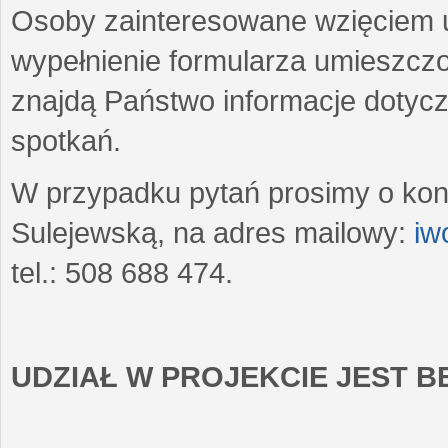
Osoby zainteresowane wzięciem u
wypełnienie formularza umieszczo
znajdą Państwo informacje dotyc
spotkań.
W przypadku pytań prosimy o kon
Sulejewską, na adres mailowy:
iw
tel.: 508 688 474.
UDZIAŁ W PROJEKCIE JEST 