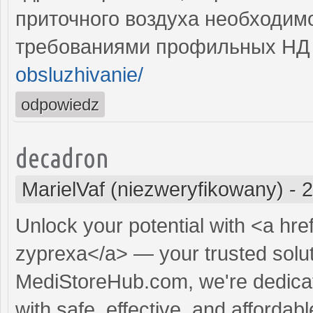
приточного воздуха необходимо
требованиями профильных Н
obsluzhivanie/
odpowiedz
decadron
MarielVaf (niezweryfikowany)
-
2
Unlock your potential with <a hre
zyprexa</a> — your trusted soluti
MediStoreHub.com, we're dedicat
with safe, effective, and affordabl