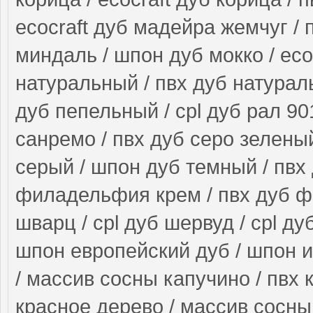
ecocraft дуб мадейра жемчуг / 
миндаль / шпон дуб мокко / ecoc
натуральный / пвх дуб натурал
дуб пепельный / cpl дуб рал 90
санремо / пвх дуб серо зеленый
серый / шпон дуб темный / пвх 
филадельфия крем / пвх дуб ф
шварц / cpl дуб шервуд / cpl ду
шпон европейский дуб / шпон и
/ массив сосны капучино / пвх 
красное дерево / массив сосны