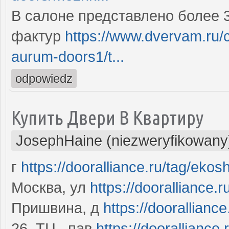
В салоне представлено более 
фактур
https://www.dvervam.ru/
aurum-doors1/t...
odpowiedz
Купить Двери В Квартиру
JosephHaine (niezweryfikowany
г
https://dooralliance.ru/tag/ekos
Москва, ул
https://dooralliance.
Пришвина, д
https://dooralliance
26, ТЦ , пав
https://dooralliance