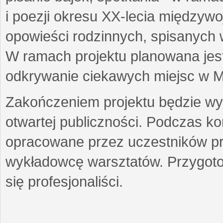
i poezji okresu XX-lecia międzyw
opowieści rodzinnych, spisanych
W ramach projektu planowana jest
odkrywanie ciekawych miejsc w M
Zakończeniem projektu będzie wys
otwartej publiczności. Podczas k
opracowane przez uczestników p
wykładowcę warsztatów. Przygot
się profesjonaliści.