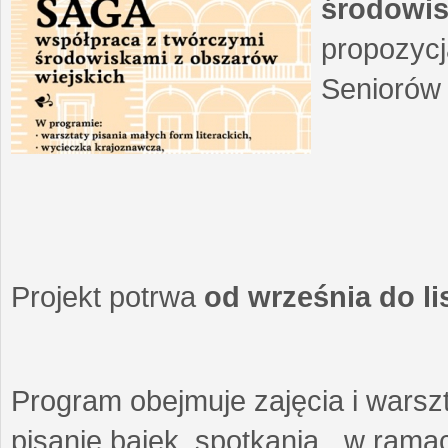
środowis
propozycj
Seniorów 
Projekt potrwa
od września do l
Program obejmuje zajęcia i warszt
pisanie bajek, spotkania w ramach