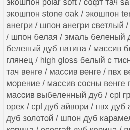
экошпон polar soft / софт тач s
экошпон stone oak / экошпон ter
анегри / шпон анегри светлый /
/ шпон белая / эмаль беленый 
беленый дуб патина / массив б
глянец / high gloss белый с ти
тач венге / массив венге / пвх в
морение / массив сосны венге 
массив выбеленный дуб / cpl гр
орех / cpl дуб айвори / пвх дуб
дуб золотой / шпон дуб карамел
корица / ecocraft дуб корица / 