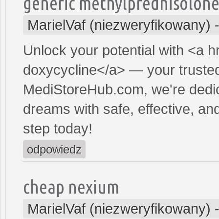
generic methylprednisolon
MarielVaf (niezweryfikowany)
Unlock your potential with <a h
doxycycline</a> — your trusted 
MediStoreHub.com, we're dedic
dreams with safe, effective, and
step today!
odpowiedz
cheap nexium
MarielVaf (niezweryfikowany)