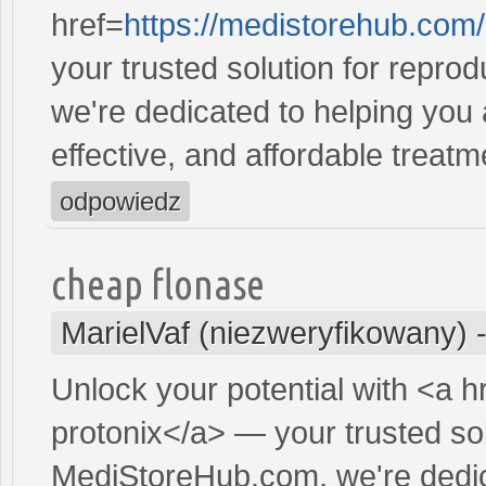
href=
https://medistorehub.com
your trusted solution for repro
we're dedicated to helping you
effective, and affordable treatm
odpowiedz
cheap flonase
MarielVaf (niezweryfikowany)
Unlock your potential with <a h
protonix</a> — your trusted sol
MediStoreHub.com, we're dedic