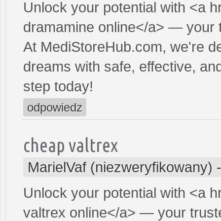
Unlock your potential with <a h
dramamine online</a> — your tr
At MediStoreHub.com, we're de
dreams with safe, effective, and
step today!
odpowiedz
cheap valtrex
MarielVaf (niezweryfikowany)
Unlock your potential with <a h
valtrex online</a> — your truste