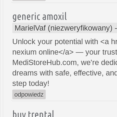
generic amoxil
MarielVaf (niezweryfikowany)
Unlock your potential with <a h
nexium online</a> — your truste
MediStoreHub.com, we're dedic
dreams with safe, effective, and
step today!
odpowiedz
buy trental