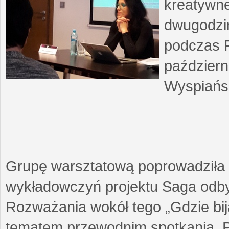
kreatywne
dwugodzin
podczas F
październ
Wyspiańsk
Grupę warsztatową poprowadziła 
wykładowczyń projektu Saga odby
Rozważania wokół tego „Gdzie biją
tematem przewodnim spotkania. 