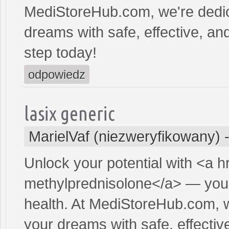
MediStoreHub.com, we're dedic
dreams with safe, effective, and
step today!
odpowiedz
lasix generic
MarielVaf (niezweryfikowany)
Unlock your potential with <a h
methylprednisolone</a> — your 
health. At MediStoreHub.com, w
your dreams with safe, effectiv