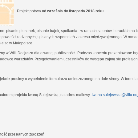
Projekt potrwa
od września do listopada 2018 roku
.
e: pisanie piosenek, pisanie bajek, spotkania w ramach salonów literackich na tem
opowieści rodzinnych, spisanych wspomnień z okresu międzywojennego. W ramach
miejsc w Małopolsce.
zny w Willi Decjusza dla otwartej publiczności. Podczas koncertu prezentowane 
adowcę warsztatów. Przygotowaniem uczestników do występu zajmą się profesjona
ekcie prosimy o wypełnienie formularza umieszczonego na dole strony. W formula
natorem projektu Iwoną Sulejewską, na adres mailowy:
iwona.sulejewska@villa.org
jność przesłanych zgłoszeń.