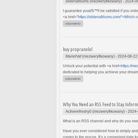
sildenafiliums (niezweryfikowany)
-
2024-0
I guarantee youвЂ™ll be satisfied if you order
<a href="
https://sildenafiliums.com/">Which
o
odpowiedz
buy propranolol
MarielVaf (niezweryfikowany)
-
2024-08-22
Unlock your potential with <a href=
https://m
dedicated to helping you achieve your dreams w
odpowiedz
Why You Need an RSS Feed to Stay Inform
Activerefreshy0 (niezweryfikowany)
-
2024-
What is an RSS channel and why do you nee
Have you ever considered how to simply and 
comes to the rescue. It’s a convenient data fo