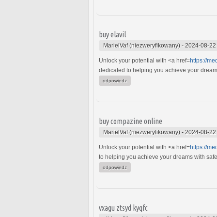
buy elavil
MarielVaf (niezweryfikowany)
-
2024-08-22
Unlock your potential with <a href=
https://m
dedicated to helping you achieve your dreams w
odpowiedz
buy compazine online
MarielVaf (niezweryfikowany)
-
2024-08-22
Unlock your potential with <a href=
https://m
to helping you achieve your dreams with safe, 
odpowiedz
vxagu ztsyd kyqfc