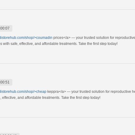
 00:07
edistorehub.com/shop/>coumadin
prices</a> — your trusted solution for reproducti
ith safe, effective, and affordable treatments. Take the first step today!
 00:51
edistorehub.com/shop/>cheap
keppra</a> — your trusted solution for reproductive 
effective, and affordable treatments. Take the first step today!