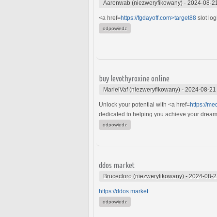
Aaronwab (niezweryfikowany)
-
2024-08-2
<a href=
https://fgdayoff.com>target88
slot lo
odpowiedz
buy levothyroxine online
MarielVaf (niezweryfikowany)
-
2024-08-21
Unlock your potential with <a href=
https://m
dedicated to helping you achieve your dreams w
odpowiedz
ddos market
Brucecloro (niezweryfikowany)
-
2024-08-2
https://ddos.market
odpowiedz