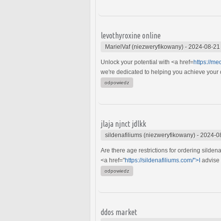
levothyroxine online
MarielVaf (niezweryfikowany)
-
2024-08-21
Unlock your potential with <a href=
https://m
we're dedicated to helping you achieve your dr
odpowiedz
jlaja njnct jdlkk
sildenafiliums (niezweryfikowany)
-
2024-0
Are there age restrictions for ordering sildena
<a href="
https://sildenafiliums.com/">I
advise y
odpowiedz
ddos market