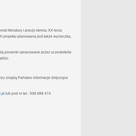
at literatury i poezji okresu XX-lecia
 projektu planowana jest także wycieczka,
będą piosenki opracowane przez uczestników
liści.
rzu znajdą Państwo informacje dotyczące
.pl
lub pod nr tel.: 508 688 474.