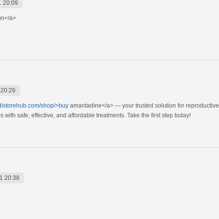
1 20:09
gin</a>
 20:26
edistorehub.com/shop/>buy
amantadine</a> — your trusted solution for reproductive
ith safe, effective, and affordable treatments. Take the first step today!
1 20:38