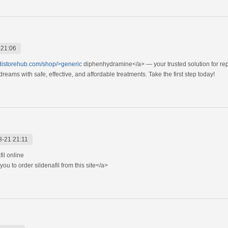
 21:06
edistorehub.com/shop/>generic
diphenhydramine</a> — your trusted solution for re
eams with safe, effective, and affordable treatments. Take the first step today!
8-21 21:11
fil online
ou to order sildenafil from this site</a>