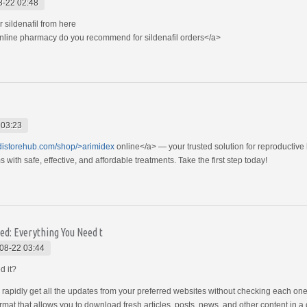
8-22 02:48
 sildenafil from here
nline pharmacy do you recommend for sildenafil orders</a>
 03:23
edistorehub.com/shop/>arimidex
online</a> — your trusted solution for reproductive
ith safe, effective, and affordable treatments. Take the first step today!
ed: Everything You Need t
08-22 03:44
d it?
rapidly get all the updates from your preferred websites without checking each o
rmat that allows you to download fresh articles, posts, news, and other content in a 