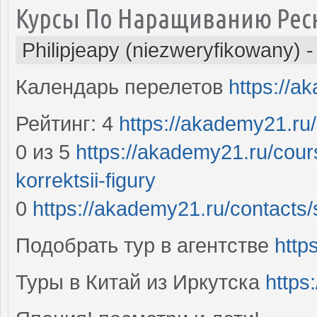
Курсы По Наращиванию Рес
Philipjeapy (niezweryfikowany)
Календарь перелетов
https://a
Рейтинг: 4
https://akademy21.ru
0 из 5
https://akademy21.ru/cou
korrektsii-figury
0
https://akademy21.ru/contacts/
Подобрать тур в агентстве
http
Туры в Китай из Иркутска
https