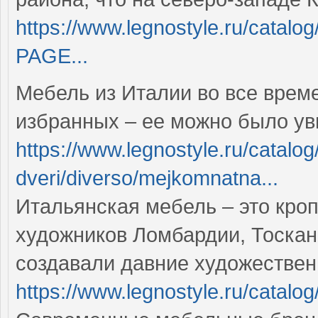
https://www.legnostyle.ru/catalo
PAGE...
Мебель из Италии во все врем
избранных – ее можно было ув
https://www.legnostyle.ru/catalo
dveri/diverso/mejkomnatna...
Итальянская мебель – это кро
художников Ломбардии, Тоскан
создавали давние художестве
https://www.legnostyle.ru/catalog/i