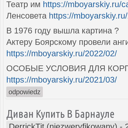
Театр им
https://mboyarskiy.ru/c
Ленсовета
https://mboyarskiy.ru
В 1976 году вышла картина ?
Актеру Боярскому провели ан
https://mboyarskiy.ru/2022/02/
ОСОБЫЕ УСЛОВИЯ ДЛЯ КОР
https://mboyarskiy.ru/2021/03/
odpowiedz
Диван Купить В Барнауле
DerrickTit (niezweryfikowany)
-