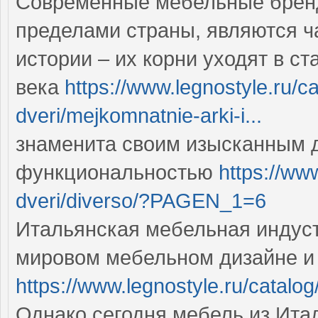
Современные мебельные бренд
пределами страны, являются 
истории – их корни уходят в с
века
https://www.legnostyle.ru/c
dveri/mejkomnatnie-arki-i...
знаменита своим изысканным д
функциональностью
https://ww
dveri/diverso/?PAGEN_1=6
Итальянская мебельная индус
мировом мебельном дизайне и
https://www.legnostyle.ru/catalog/
Однако сегодня мебель из Ита