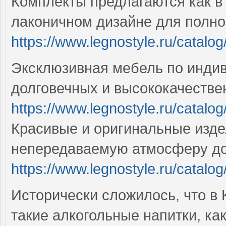
Комплекты предлагаются как в 
лаконичном дизайне для полно
https://www.legnostyle.ru/catalog
Эксклюзивная мебель по индив
долговечных и высококачеств
https://www.legnostyle.ru/cata
Красивые и оригинальные изде
непередаваемую атмосферу до
https://www.legnostyle.ru/catalo
Исторически сложилось, что в 
такие алкогольные напитки, как