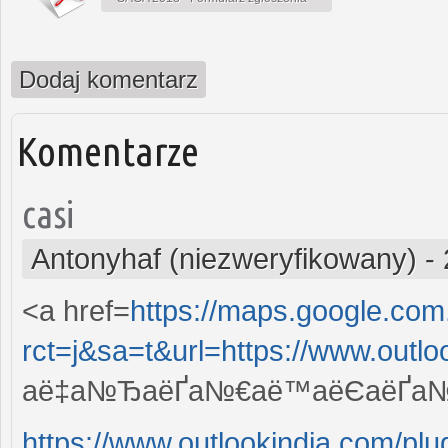
Dodaj komentarz
Komentarze
casi
Antonyhaf (niezweryfikowany)
-
<a href=
https://maps.google.com
rct=j&sa=t&url=https://www.outloo
аё‡а№ЂаёҐа№€аё™аёЄаёҐа№‡а
https://www.outlookindia.com/plug