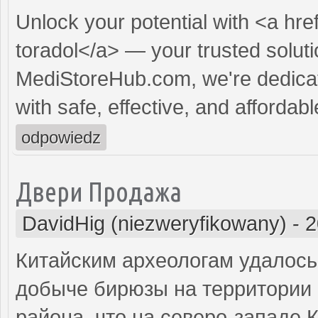
Unlock your potential with <a hre
toradol</a> — your trusted solutio
MediStoreHub.com, we're dedicat
with safe, effective, and affordabl
odpowiedz
Двери Продажа
DavidHig (niezweryfikowany)
-
2
Китайским археологам удалось
добыче бирюзы на территории 
района, что на северо-западе 