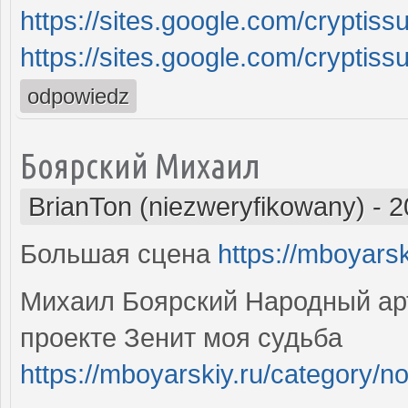
https://sites.google.com/crypti
https://sites.google.com/crypti
odpowiedz
Боярский Михаил
BrianTon (niezweryfikowany)
-
2
Большая сцена
https://mboyarsk
Михаил Боярский Народный арт
проекте Зенит моя судьба
https://mboyarskiy.ru/category/no