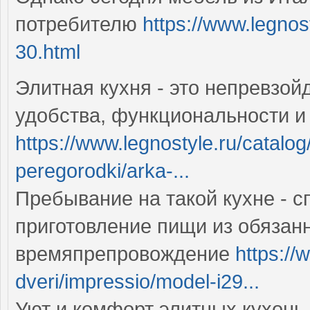
потребителю
https://www.legnost
30.html
Элитная кухня - это непревзо
удобства, функциональности и
https://www.legnostyle.ru/catalo
peregorodki/arka-...
Пребывание на такой кухне - 
приготовление пищи из обязан
времяпрепровождение
https://
dveri/impressio/model-i29...
Уют и комфорт элитных кухонь