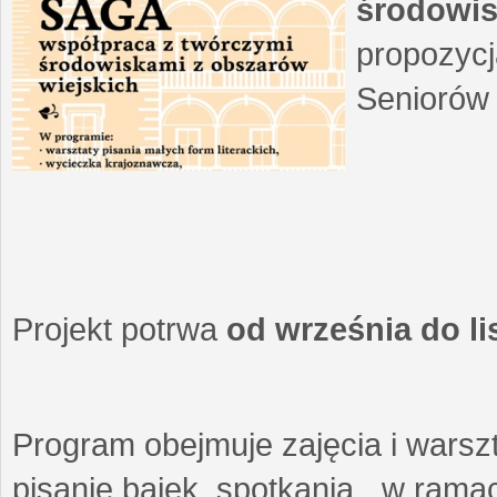
środowis
propozycj
Seniorów 
Projekt potrwa
od września do l
Program obejmuje zajęcia i warszt
pisanie bajek, spotkania w ramach