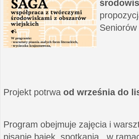
środowis
propozycj
Seniorów 
Projekt potrwa
od września do l
Program obejmuje zajęcia i warszt
pisanie bajek, spotkania w ramach