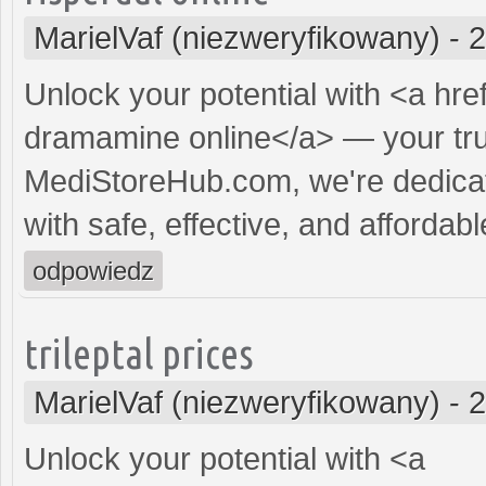
MarielVaf (niezweryfikowany)
-
2
Unlock your potential with <a hre
dramamine online</a> — your trust
MediStoreHub.com, we're dedicat
with safe, effective, and affordabl
odpowiedz
trileptal prices
MarielVaf (niezweryfikowany)
-
2
Unlock your potential with <a