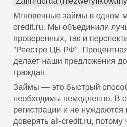
Zaimrucrda (niezweryfikowany
Мгновенные займы в одном ме
credit.ru. Мы объединили лу
проверенных, так и перспект
"Реестре ЦБ РФ". Процентная
делает наши предложения до
граждан.
Займы — это быстрый способ 
необходимы немедленно. В от
регистрации и не нуждаются 
доверять all-credit.ru, пото