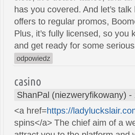
has you covered. And let’s t
offers to regular promos, Boom
Plus, it’s fully licensed, so you
and get ready for some serious
odpowiedz
casino
ShanPal (niezweryfikowany)
-
<a href=
https://ladyluckslair.c
spins</a> The chief aim of a we
attract you to the platform and