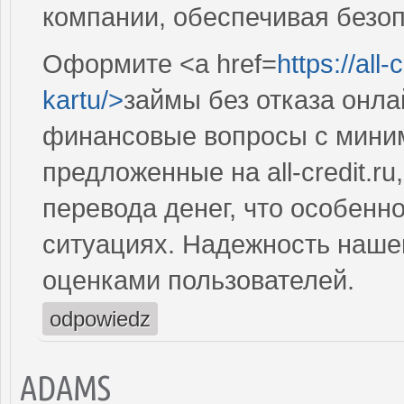
компании, обеспечивая безоп
Оформите <a href=
https://all
kartu/>
займы без отказа онла
финансовые вопросы с миним
предложенные на all-credit.r
перевода денег, что особенн
ситуациях. Надежность наше
оценками пользователей.
odpowiedz
ADAMS