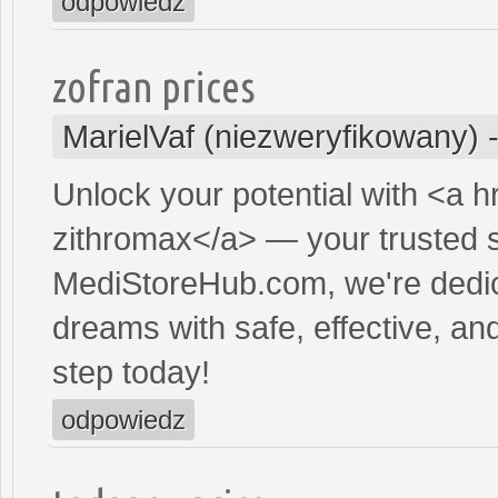
odpowiedz
zofran prices
MarielVaf (niezweryfikowany)
Unlock your potential with <a h
zithromax</a> — your trusted so
MediStoreHub.com, we're dedic
dreams with safe, effective, and
step today!
odpowiedz