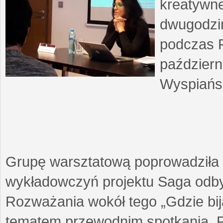
kreatywne
dwugodzin
podczas F
październ
Wyspiańsk
Grupę warsztatową poprowadziła 
wykładowczyń projektu Saga odby
Rozważania wokół tego „Gdzie biją
tematem przewodnim spotkania. 