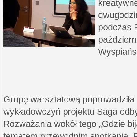
kreatywne
dwugodzin
podczas F
październ
Wyspiańsk
Grupę warsztatową poprowadziła 
wykładowczyń projektu Saga odby
Rozważania wokół tego „Gdzie biją
tematem przewodnim spotkania. 