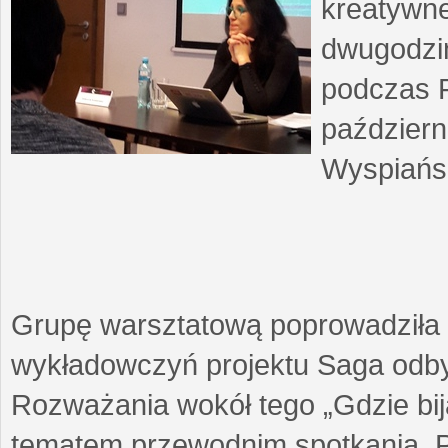
kreatywne
dwugodzin
podczas F
październ
Wyspiańsk
Grupę warsztatową poprowadziła 
wykładowczyń projektu Saga odby
Rozważania wokół tego „Gdzie biją
tematem przewodnim spotkania. 