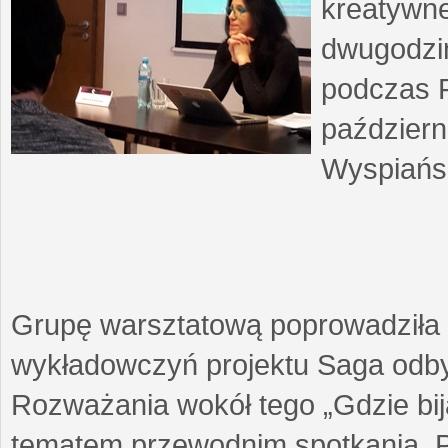
kreatywne
dwugodzin
podczas F
październ
Wyspiańsk
Grupę warsztatową poprowadziła 
wykładowczyń projektu Saga odby
Rozważania wokół tego „Gdzie biją
tematem przewodnim spotkania. 